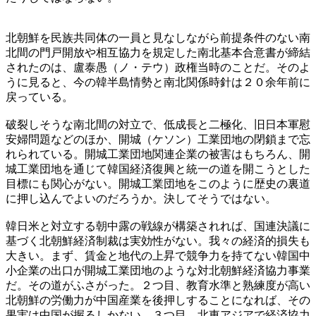
北朝鮮を民族共同体の一員と見なしながら前提条件のない南
北間の門戸開放や相互協力を規定した南北基本合意書が締結
されたのは、盧泰愚（ノ・テウ）政権当時のことだ。そのよ
うに見ると、今の韓半島情勢と南北関係時針は２０余年前に
戻っている。
破裂しそうな南北間の対立で、低成長と二極化、旧日本軍慰
安婦問題などのほか、開城（ケソン）工業団地の閉鎖まで忘
れられている。開城工業団地関連企業の被害はもちろん、開
城工業団地を通じて韓国経済復興と統一の道を開こうとした
目標にも関心がない。開城工業団地をこのように歴史の裏道
に押し込んでよいのだろうか。決してそうではない。
韓日米と対立する朝中露の戦線が構築されれば、国連決議に
基づく北朝鮮経済制裁は実効性がない。我々の経済的損失も
大きい。まず、賃金と地代の上昇で競争力を持てない韓国中
小企業の出口が開城工業団地のような対北朝鮮経済協力事業
だ。その道がふさがった。２つ目、教育水準と熟練度が高い
北朝鮮の労働力が中国産業を後押しすることになれば、その
果実は中国が握るしかない。３つ目、北東アジアで経済協力