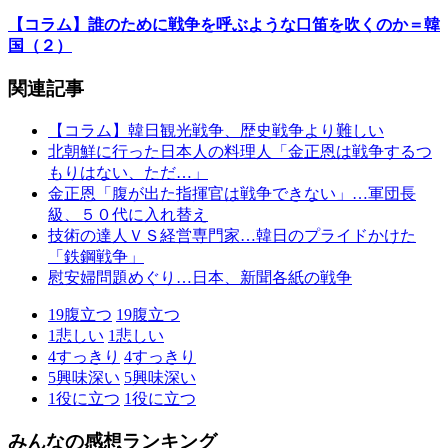
【コラム】誰のために戦争を呼ぶような口笛を吹くのか＝韓
国（２）
関連記事
【コラム】韓日観光戦争、歴史戦争より難しい
北朝鮮に行った日本人の料理人「金正恩は戦争するつ
もりはない、ただ…」
金正恩「腹が出た指揮官は戦争できない」…軍団長
級、５０代に入れ替え
技術の達人ＶＳ経営専門家…韓日のプライドかけた
「鉄鋼戦争」
慰安婦問題めぐり…日本、新聞各紙の戦争
19
腹立つ
19
腹立つ
1
悲しい
1
悲しい
4
すっきり
4
すっきり
5
興味深い
5
興味深い
1
役に立つ
1
役に立つ
みんなの感想ランキング