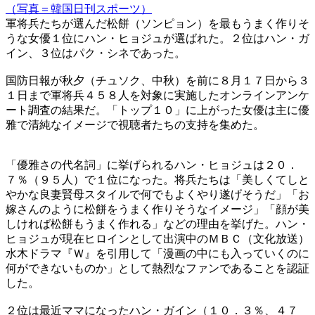
（写真＝韓国日刊スポーツ）
軍将兵たちが選んだ松餅（ソンピョン）を最もうまく作りそ
うな女優１位にハン・ヒョジュが選ばれた。２位はハン・ガ
イン、３位はパク・シネであった。
国防日報が秋夕（チュソク、中秋）を前に８月１７日から３
１日まで軍将兵４５８人を対象に実施したオンラインアンケ
ート調査の結果だ。「トップ１０」に上がった女優は主に優
雅で清純なイメージで視聴者たちの支持を集めた。
「優雅さの代名詞」に挙げられるハン・ヒョジュは２０．
７％（９５人）で１位になった。将兵たちは「美しくてしと
やかな良妻賢母スタイルで何でもよくやり遂げそうだ」「お
嫁さんのように松餅をうまく作りそうなイメージ」「顔が美
しければ松餅もうまく作れる」などの理由を挙げた。ハン・
ヒョジュが現在ヒロインとして出演中のＭＢＣ（文化放送）
水木ドラマ『Ｗ』を引用して「漫画の中にも入っていくのに
何ができないものか」として熱烈なファンであることを認証
した。
２位は最近ママになったハン・ガイン（１０．３％、４７