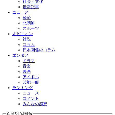
社会・文化
最新記事
ニュース
経済
北朝鮮
スポーツ
オピニオン
社説
コラム
日本関係のコラム
エンタメ
ドラマ
音楽
映画
アイドル
芸能一般
ランキング
ニュース
コメント
みんなの感想
검색어 입력폼