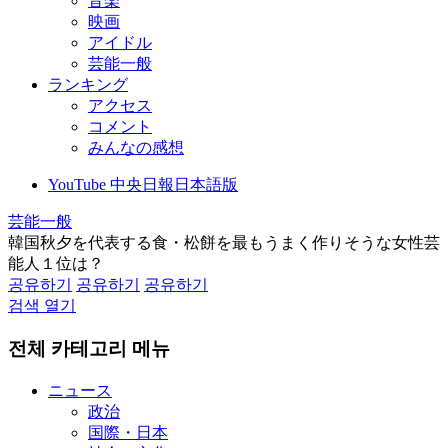
音楽
映画
アイドル
芸能一般
ランキング
アクセス
コメント
みんなの感想
YouTube 中央日報日本語版
芸能一般
韓国秋夕を代表する食・松餅を最もうまく作りそうな女性芸
能人１位は？
공유하기
공유하기
공유하기
검색 열기
전체 카테고리 메뉴
ニュース
政治
国際・日本