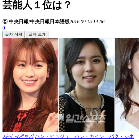
芸能人１位は？
ⓒ 中央日報/中央日報日本語版
2016.09.15 14:06
0
글자 작게
글자 크게
사진 크게보기
ハン・ヒョジュ、ハン・ガイン、パク・シネ