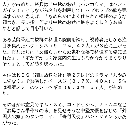
人）が占めた。将兵は「中秋のお盆（ハンガウィ）はハン・
ガイン！」としながら名前を利用してヒップホップの韻を完
成するかと思えば、「なめらかによく作られた松餅のような
顔つき、長い指、何より中秋のお盆に最もよく似合う名前」
などと話して目を引いた。
ある芸能番組で抜群の料理の腕前を誇り、視聴者たちから注
目を集めたパク・シネ（９．２％、４２人）が３位に上がっ
た。将兵たちは「女優らしからぬ素朴な姿で料理する姿に惚
れた」、「すがすがしく家庭内の生活もなかなかうまくやり
そう」として好感を現わした。
４位はＫＢＳ（韓国放送公社）第２テレビのドラマ『むやみ
に切なく』で熱演したペ・スジ（８．７％、４０人）、５位
は韓流スターのソン・ヘギョ（８．１％、３７人）が占め
た。
そのほかの意見でキム・スミ、コ・ドゥシム、ナ・ムニなど
「お母さん手作りの味」を見せそうな中堅女優をはじめ「外
国人の嫁」のタンウェイ、「寄付天使」ハン・ジミンらがあ
がった。