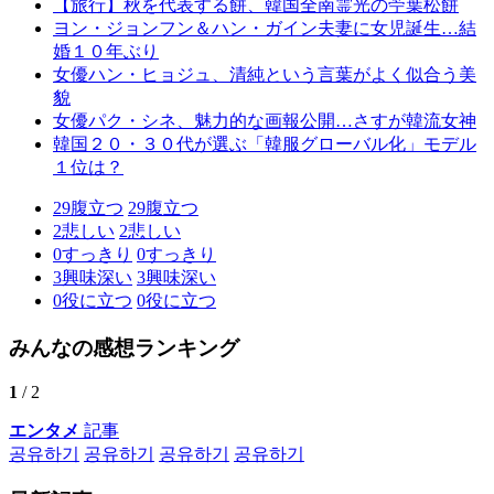
【旅行】秋を代表する餅、韓国全南霊光の苧葉松餅
ヨン・ジョンフン＆ハン・ガイン夫妻に女児誕生…結
婚１０年ぶり
女優ハン・ヒョジュ、清純という言葉がよく似合う美
貌
女優パク・シネ、魅力的な画報公開…さすが韓流女神
韓国２０・３０代が選ぶ「韓服グローバル化」モデル
１位は？
29
腹立つ
29
腹立つ
2
悲しい
2
悲しい
0
すっきり
0
すっきり
3
興味深い
3
興味深い
0
役に立つ
0
役に立つ
みんなの感想ランキング
1
/ 2
エンタメ
記事
공유하기
공유하기
공유하기
공유하기