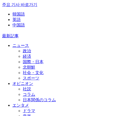
주요 기사 바로가기
韓国語
英語
中国語
最新記事
ニュース
政治
経済
国際・日本
北朝鮮
社会・文化
スポーツ
オピニオン
社説
コラム
日本関係のコラム
エンタメ
ドラマ