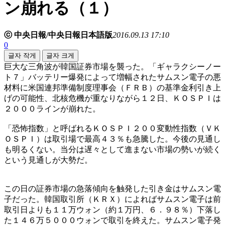
ン崩れる（１）
ⓒ 中央日報/中央日報日本語版
2016.09.13 17:10
0
글자 작게
글자 크게
巨大な三角波が韓国証券市場を襲った。「ギャラクシーノー
ト７」バッテリー爆発によって増幅されたサムスン電子の悪
材料に米国連邦準備制度理事会（ＦＲＢ）の基準金利引き上
げの可能性、北核危機が重なりながら１２日、ＫＯＳＰＩは
２０００ラインが崩れた。
「恐怖指数」と呼ばれるＫＯＳＰＩ２００変動性指数（ＶＫ
ＯＳＰＩ）は取引場で最高４３％も急騰した。今後の見通し
も明るくない。当分は遅々として進まない市場の勢いが続く
という見通しが大勢だ。
この日の証券市場の急落傾向を触発した引き金はサムスン電
子だった。韓国取引所（ＫＲＸ）によればサムスン電子は前
取引日よりも１１万ウォン（約１万円、６．９８％）下落し
た１４６万５０００ウォンで取引を終えた。サムスン電子発