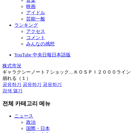
音楽
映画
アイドル
芸能一般
ランキング
アクセス
コメント
みんなの感想
YouTube 中央日報日本語版
株式市況
ギャラクシーノート７ショック…ＫＯＳＰＩ２０００ライン
崩れる（１）
공유하기
공유하기
공유하기
검색 열기
전체 카테고리 메뉴
ニュース
政治
国際・日本