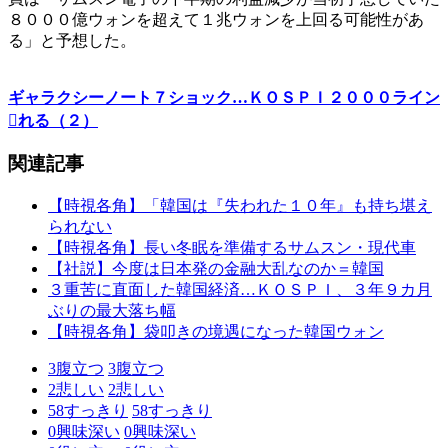
８０００億ウォンを超えて１兆ウォンを上回る可能性があ
る」と予想した。
ギャラクシーノート７ショック…ＫＯＳＰＩ２０００ライン
れる（２）
関連記事
【時視各角】「韓国は『失われた１０年』も持ち堪え
られない
【時視各角】長い冬眠を準備するサムスン・現代車
【社説】今度は日本発の金融大乱なのか＝韓国
３重苦に直面した韓国経済…ＫＯＳＰＩ、３年９カ月
ぶりの最大落ち幅
【時視各角】袋叩きの境遇になった韓国ウォン
3
腹立つ
3
腹立つ
2
悲しい
2
悲しい
58
すっきり
58
すっきり
0
興味深い
0
興味深い