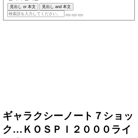
見出し or 本文
見出し and 本文
ギャラクシーノート７ショッ
ク…ＫＯＳＰＩ２０００ライ