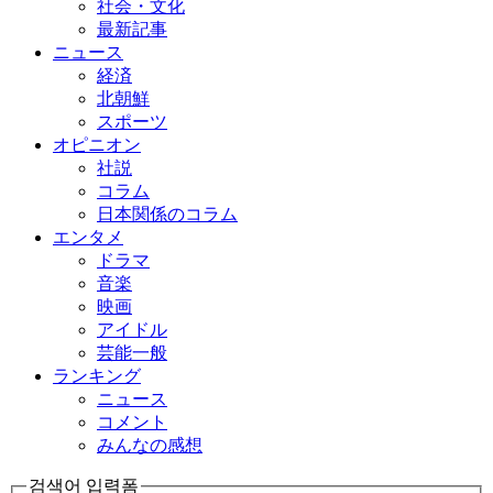
社会・文化
最新記事
ニュース
経済
北朝鮮
スポーツ
オピニオン
社説
コラム
日本関係のコラム
エンタメ
ドラマ
音楽
映画
アイドル
芸能一般
ランキング
ニュース
コメント
みんなの感想
검색어 입력폼