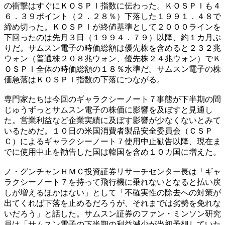
の衝撃はすぐにＫＯＳＰＩ指数に伝わった。ＫＯＳＰＩも４
６．３９ポイント（２．２８％）下落した１９９１．４８で
締め切った。ＫＯＳＰＩが終値基準として２０００ラインを
下回ったのは先月３日（１９９４．７９）以降、約１カ月ぶ
りだ。サムスン電子の時価総額は優先株を含めると２３２兆
ウォン（普通株２０８兆ウォン、優先株２４兆ウォン）でＫ
ＯＳＰＩ全体の時価総額の１８％水準だ。サムスン電子の株
価急落はＫＯＳＰＩ指数の下落につながる。
専門家たちは今回のギャラクシーノート７事態が下半期の間
じゅうずっとサムスン電子の株価に影響を及ぼすと見通し
た。営業利益など企業実績に及ぼす影響が少なくないとみて
いるためだ。１０日の米国消費者製品安全委員会（ＣＳＰ
Ｃ）によるギャラクシーノート７使用中止勧告以降、現在ま
でに使用中止を勧告した国は韓国を含め１０カ国に増えた。
ノ・グンチャンＨＭＣ投資証券リサーチセンター長は「ギャ
ラクシーノート７を持って飛行機に乗れないとなると払い戻
しが増えるほかはない」として「不確実性の除去への対策が
出てくれば下落を止めるだろうが、それまでは劣勢を免れな
いだろう」と話した。サムスン証券のファン・ミンソン研究
員は「サムスン電子の下半期の利益減少が当初予想していた