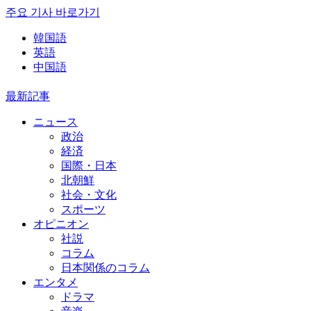
주요 기사 바로가기
韓国語
英語
中国語
最新記事
ニュース
政治
経済
国際・日本
北朝鮮
社会・文化
スポーツ
オピニオン
社説
コラム
日本関係のコラム
エンタメ
ドラマ