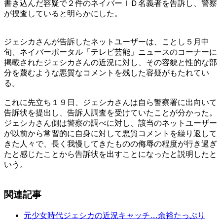
書き込んだ容疑で２件のネイバーＩＤ名義者を告訴し、警察
が捜査していると明らかにした。
ジェシカさんが告訴したネットユーザーは、ことし５月中
旬、ネイバーポータル「テレビ芸能」ニュースのコーナーに
掲載されたジェシカさんの近況に対し、その容貌と性的な部
分を蔑むような悪質なコメントを残した容疑がもたれてい
る。
これに先立ち１９日、ジェシカさんは自ら警察署に出向いて
告訴状を提出し、告訴人調査を受けていたことが分かった。
ジェシカさん側は警察の調べに対し、該当のネットユーザー
が以前から常習的に自身に対して悪質コメントを繰り返して
きた人々で、長く我慢してきたものの侮辱の程度が行き過ぎ
たと感じたことから告訴状を出すことになったと説明したと
いう。
関連記事
元少女時代ジェシカの近況キャッチ…余裕たっぷり