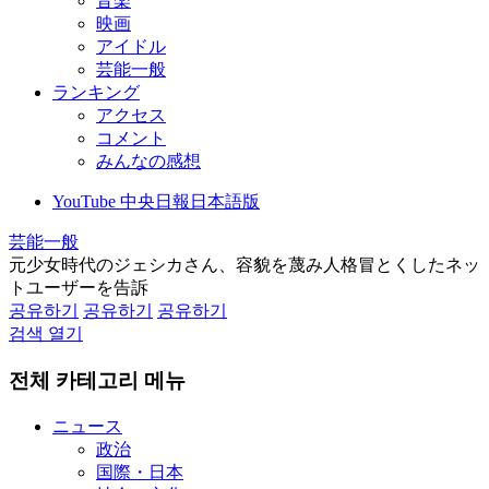
音楽
映画
アイドル
芸能一般
ランキング
アクセス
コメント
みんなの感想
YouTube 中央日報日本語版
芸能一般
元少女時代のジェシカさん、容貌を蔑み人格冒とくしたネッ
トユーザーを告訴
공유하기
공유하기
공유하기
검색 열기
전체 카테고리 메뉴
ニュース
政治
国際・日本