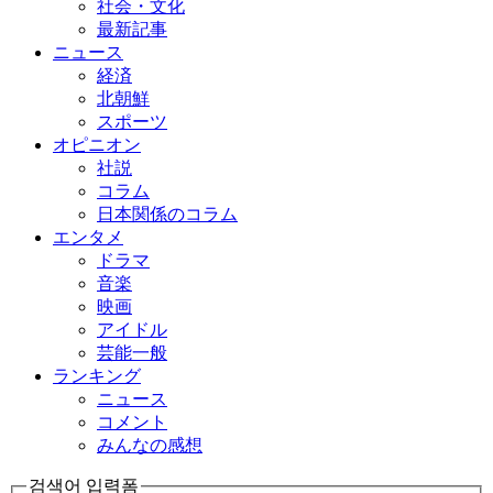
社会・文化
最新記事
ニュース
経済
北朝鮮
スポーツ
オピニオン
社説
コラム
日本関係のコラム
エンタメ
ドラマ
音楽
映画
アイドル
芸能一般
ランキング
ニュース
コメント
みんなの感想
검색어 입력폼