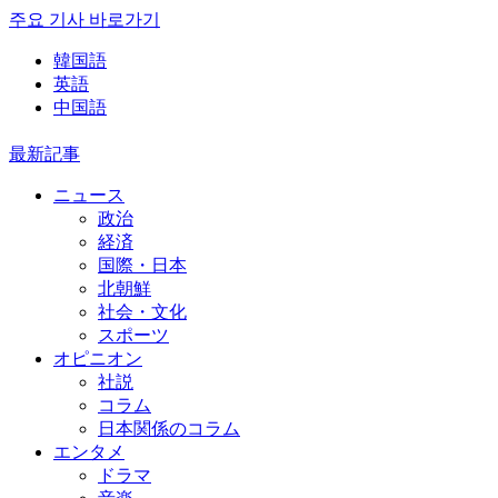
주요 기사 바로가기
韓国語
英語
中国語
最新記事
ニュース
政治
経済
国際・日本
北朝鮮
社会・文化
スポーツ
オピニオン
社説
コラム
日本関係のコラム
エンタメ
ドラマ