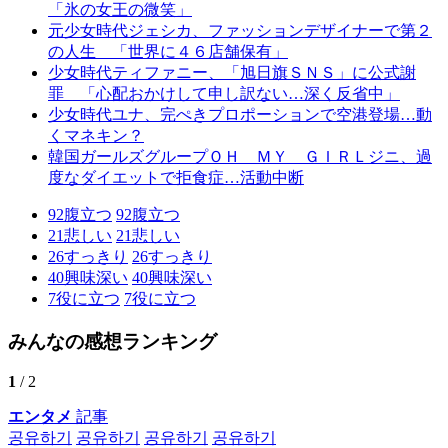
「氷の女王の微笑」
元少女時代ジェシカ、ファッションデザイナーで第２
の人生 「世界に４６店舗保有」
少女時代ティファニー、「旭日旗ＳＮＳ」に公式謝
罪 「心配おかけして申し訳ない…深く反省中」
少女時代ユナ、完ぺきプロポーションで空港登場…動
くマネキン？
韓国ガールズグループＯＨ ＭＹ ＧＩＲＬジニ、過
度なダイエットで拒食症…活動中断
92
腹立つ
92
腹立つ
21
悲しい
21
悲しい
26
すっきり
26
すっきり
40
興味深い
40
興味深い
7
役に立つ
7
役に立つ
みんなの感想ランキング
1
/ 2
エンタメ
記事
공유하기
공유하기
공유하기
공유하기