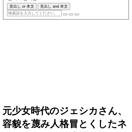
見出し or 本文
見出し and 本文
元少女時代のジェシカさん、
容貌を蔑み人格冒とくしたネ