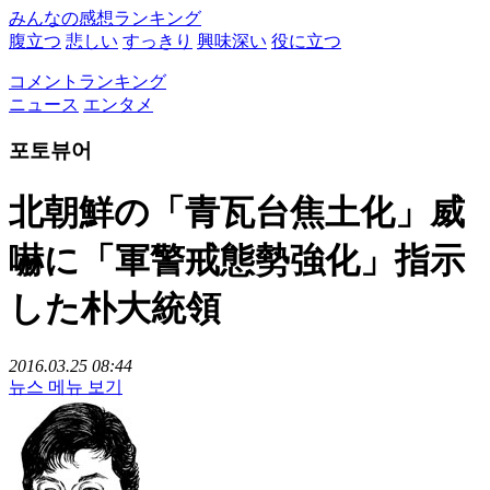
みんなの感想ランキング
腹立つ
悲しい
すっきり
興味深い
役に立つ
コメントランキング
ニュース
エンタメ
포토뷰어
北朝鮮の「青瓦台焦土化」威
嚇に「軍警戒態勢強化」指示
した朴大統領
2016.03.25 08:44
뉴스 메뉴 보기