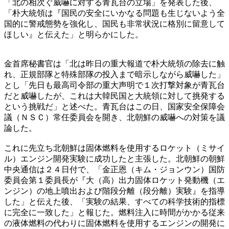
「北の相次ぐ威嚇に対する青瓦台の立場」を発表した後、
「朴大統領は『国民の安全にいかなる問題も生じないよう全
国的に警戒態勢を強化し、国民も非常状況に格別に留意して
ほしい』と伝えた」と明らかにした。
金首席秘書官は「北は昨日の重大報道で朴大統領の除去に触
れ、正規部隊と特殊部隊の投入まで暗示しながら威嚇した」
とし「先日も最高司令部の重大声明で１次打撃対象が青瓦台
だと威嚇したが、これは大韓民国と大統領に対して挑発する
という挑戦だ」と述べた。青瓦台はこの日、国家安全保障会
議（ＮＳＣ）常任委員会を開き、北朝鮮の威嚇への対策を議
論した。
これに先立ち北朝鮮は固体燃料を使用するロケット（ミサイ
ル）エンジン開発実験に成功したと主張した。北朝鮮の朝鮮
中央通信は２４日付で、「金正恩（キム・ジョンウン）国防
委員会第１委員長が『大（高）出力固体ロケット発動機（エ
ンジン）の地上噴出および階段分離（段分離）実験』を指導
した」と伝えた後、「実験の結果、すべての科学技術的指標
に完全に一致した」と報じた。燃料注入に時間がかかる従来
の液体燃料の代わりに固体燃料を使用するエンジンの開発に