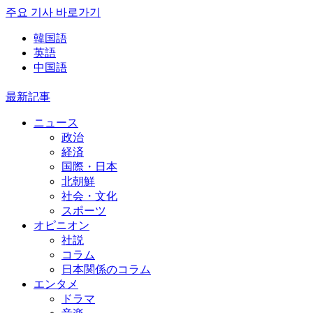
주요 기사 바로가기
韓国語
英語
中国語
最新記事
ニュース
政治
経済
国際・日本
北朝鮮
社会・文化
スポーツ
オピニオン
社説
コラム
日本関係のコラム
エンタメ
ドラマ