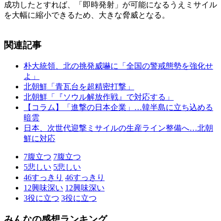
成功したとすれば、「即時発射」が可能になるうえミサイル
を大幅に縮小できるため、大きな脅威となる。
関連記事
朴大統領、北の挑発威嚇に「全国の警戒態勢を強化せ
よ」
北朝鮮「青瓦台を超精密打撃」
北朝鮮「『ソウル解放作戦』で対応する」
【コラム】「進撃の日本企業」…韓半島に立ち込める
暗雲
日本、次世代迎撃ミサイルの生産ライン整備へ…北朝
鮮に対応
7
腹立つ
7
腹立つ
5
悲しい
5
悲しい
46
すっきり
46
すっきり
12
興味深い
12
興味深い
3
役に立つ
3
役に立つ
みんなの感想ランキング