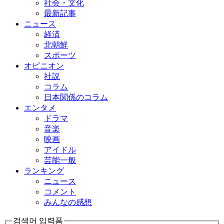
社会・文化
最新記事
ニュース
経済
北朝鮮
スポーツ
オピニオン
社説
コラム
日本関係のコラム
エンタメ
ドラマ
音楽
映画
アイドル
芸能一般
ランキング
ニュース
コメント
みんなの感想
검색어 입력폼