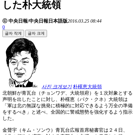
した朴大統領
ⓒ 中央日報/中央日報日本語版
2016.03.25 08:44
0
글자 작게
글자 크게
사진 크게보기
朴槿恵大統領
北朝鮮が青瓦台（チョンワデ、大統領府）を１次対象とする
声明を出したことに対し、朴槿恵（パク・クネ）大統領は
「軍は北の無謀な挑発に積極的に対応できるよう万全の準備
をするべき」と述べ、全国的に警戒態勢を強化するよう指示
した。
金聲宇（キム・ソンウ）青瓦台広報首席秘書官は２４日、