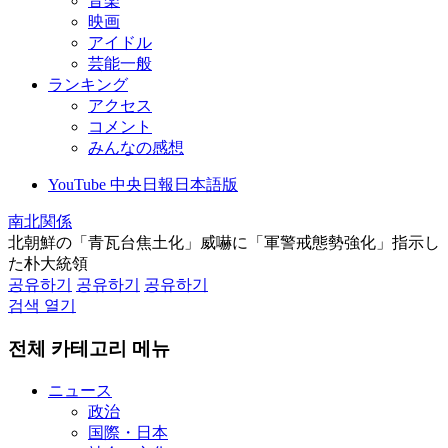
音楽
映画
アイドル
芸能一般
ランキング
アクセス
コメント
みんなの感想
YouTube 中央日報日本語版
南北関係
北朝鮮の「青瓦台焦土化」威嚇に「軍警戒態勢強化」指示し
た朴大統領
공유하기
공유하기
공유하기
검색 열기
전체 카테고리 메뉴
ニュース
政治
国際・日本