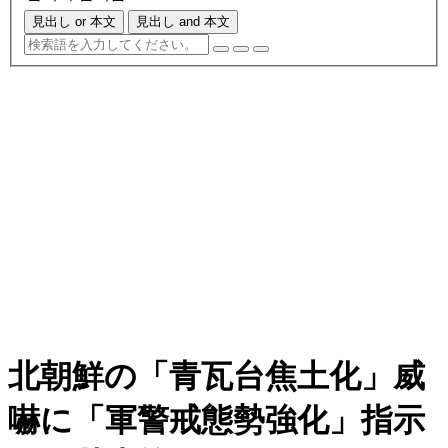
見出し or 本文
見出し and 本文
北朝鮮の「青瓦台焦土化」威
嚇に「軍警戒態勢強化」指示