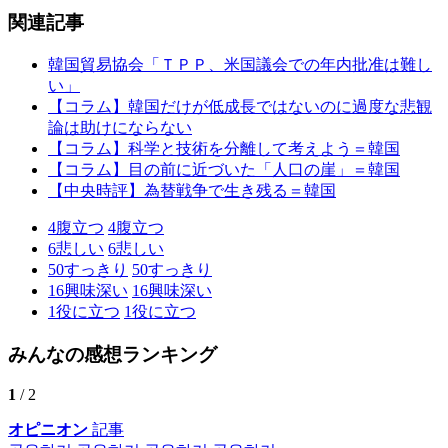
関連記事
韓国貿易協会「ＴＰＰ、米国議会での年内批准は難し
い」
【コラム】韓国だけが低成長ではないのに過度な悲観
論は助けにならない
【コラム】科学と技術を分離して考えよう＝韓国
【コラム】目の前に近づいた「人口の崖」＝韓国
【中央時評】為替戦争で生き残る＝韓国
4
腹立つ
4
腹立つ
6
悲しい
6
悲しい
50
すっきり
50
すっきり
16
興味深い
16
興味深い
1
役に立つ
1
役に立つ
みんなの感想ランキング
1
/ 2
オピニオン
記事