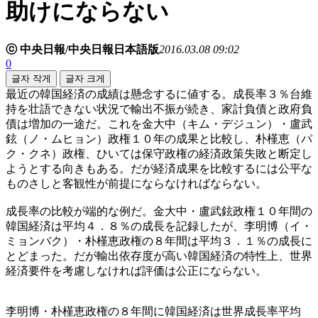
助けにならない
ⓒ 中央日報/中央日報日本語版
2016.03.08 09:02
0
글자 작게
글자 크게
最近の韓国経済の成績は懸念するに値する。成長率３％台維
持を壮語できない状況で輸出不振が続き、家計負債と政府負
債は増加の一途だ。これを金大中（キム・デジュン）・盧武
鉉（ノ・ムヒョン）政権１０年の成果と比較し、朴槿恵（パ
ク・クネ）政権、ひいては保守政権の経済政策失敗と断定し
ようとする向きもある。だが経済成果を比較するには公平な
ものさしと客観性が前提にならなければならない。
成長率の比較が端的な例だ。金大中・盧武鉉政権１０年間の
韓国経済は平均４．８％の成長を記録したが、李明博（イ・
ミョンバク）・朴槿恵政権の８年間は平均３．１％の成長に
とどまった。だが輸出依存度が高い韓国経済の特性上、世界
経済要件を考慮しなければ評価は公正にならない。
李明博・朴槿恵政権の８年間に韓国経済は世界成長率平均