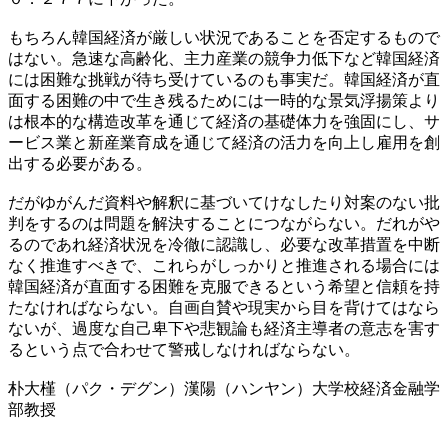
もちろん韓国経済が厳しい状況であることを否定するもので
はない。急速な高齢化、主力産業の競争力低下など韓国経済
には困難な挑戦が待ち受けているのも事実だ。韓国経済が直
面する困難の中で生き残るためには一時的な景気浮揚策より
は根本的な構造改革を通じて経済の基礎体力を強固にし、サ
ービス業と新産業育成を通じて経済の活力を向上し雇用を創
出する必要がある。
だがゆがんだ資料や解釈に基づいてけなしたり対案のない批
判をするのは問題を解決することにつながらない。だれがや
るのであれ経済状況を冷徹に認識し、必要な改革措置を中断
なく推進すべきで、これらがしっかりと推進される場合には
韓国経済が直面する困難を克服できるという希望と信頼を持
たなければならない。自画自賛や現実から目を背けてはなら
ないが、過度な自己卑下や悲観論も経済主導者の意志を害す
るという点で合わせて警戒しなければならない。
朴大槿（パク・デグン）漢陽（ハンヤン）大学校経済金融学
部教授