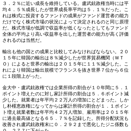
３．２％に近い成長を維持している。盧武鉉政権当時には平
均４．５％成長したが世界成長率平均は５．１％だった。こ
れは株式に投資するファンドの成果がファンド運営者の能力
だけでなく株式市場の状況によって決定されるのと同じ原理
だ。株式市場が低調で収益率が低くなったとしてもファンド
全体の平均より高い収益率を出した運営者の能力が高く評価
されるのは当然だ。
輸出も他の国との成果と比較してみなければならない。２０
１５年に韓国の輸出は８％減少したが世界貿易機関（ＷＴ
Ｏ）によると世界の輸出は２０１５年に１１％減少した。こ
れにより韓国は輸出規模でフランスを抜き世界７位から６位
に１段階上がった。
金大中・盧武鉉政権では企業所得の割合が１０年間に５．１
ポイント増えたのに対し家計所得の割合は５．６ポイント減
少した。就業者は年平均２２万人の増加にとどまった。しか
し朴槿恵政権になってからは家計所得の割合が１．１ポイン
ト増え就業者数は年平均４２万人増加、雇用率は２０１５年
に過去最高値となる６５．７％を記録した。所得分配状況も
改善され盧武鉉政権末に０．２９２まで悪化したジニ係数も
０．２７７に下がった。