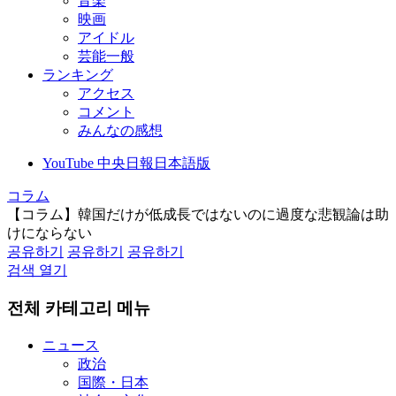
音楽
映画
アイドル
芸能一般
ランキング
アクセス
コメント
みんなの感想
YouTube 中央日報日本語版
コラム
【コラム】韓国だけが低成長ではないのに過度な悲観論は助
けにならない
공유하기
공유하기
공유하기
검색 열기
전체 카테고리 메뉴
ニュース
政治
国際・日本