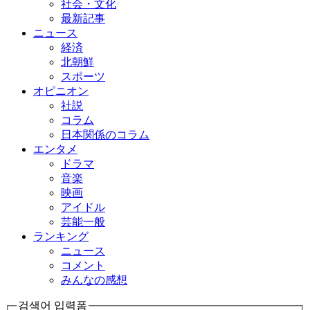
社会・文化
最新記事
ニュース
経済
北朝鮮
スポーツ
オピニオン
社説
コラム
日本関係のコラム
エンタメ
ドラマ
音楽
映画
アイドル
芸能一般
ランキング
ニュース
コメント
みんなの感想
검색어 입력폼