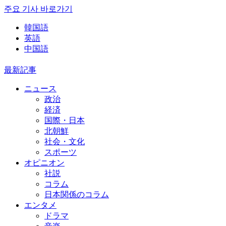
주요 기사 바로가기
韓国語
英語
中国語
最新記事
ニュース
政治
経済
国際・日本
北朝鮮
社会・文化
スポーツ
オピニオン
社説
コラム
日本関係のコラム
エンタメ
ドラマ