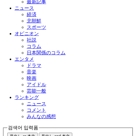
最新記事
ニュース
経済
北朝鮮
スポーツ
オピニオン
社説
コラム
日本関係のコラム
エンタメ
ドラマ
音楽
映画
アイドル
芸能一般
ランキング
ニュース
コメント
みんなの感想
검색어 입력폼