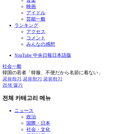
音楽
映画
アイドル
芸能一般
ランキング
アクセス
コメント
みんなの感想
YouTube 中央日報日本語版
社会一般
韓国の若者「韓服、不便だから名節に着ない」
공유하기
공유하기
공유하기
검색 열기
전체 카테고리 메뉴
ニュース
政治
国際・日本
社会・文化