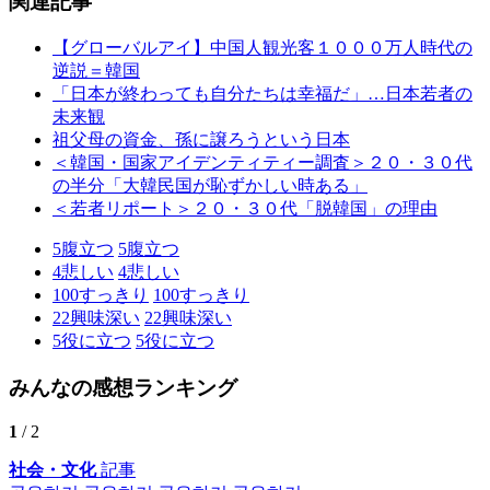
関連記事
【グローバルアイ】中国人観光客１０００万人時代の
逆説＝韓国
「日本が終わっても自分たちは幸福だ」…日本若者の
未来観
祖父母の資金、孫に譲ろうという日本
＜韓国・国家アイデンティティー調査＞２０・３０代
の半分「大韓民国が恥ずかしい時ある」
＜若者リポート＞２０・３０代「脱韓国」の理由
5
腹立つ
5
腹立つ
4
悲しい
4
悲しい
100
すっきり
100
すっきり
22
興味深い
22
興味深い
5
役に立つ
5
役に立つ
みんなの感想ランキング
1
/ 2
社会・文化
記事