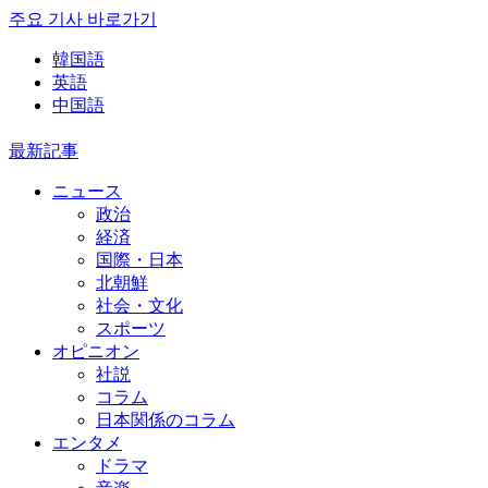
주요 기사 바로가기
韓国語
英語
中国語
最新記事
ニュース
政治
経済
国際・日本
北朝鮮
社会・文化
スポーツ
オピニオン
社説
コラム
日本関係のコラム
エンタメ
ドラマ