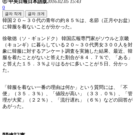
ⓒ 中央日報日本語版
2016.02.05 15:43
0
글자 작게
글자 크게
韓国２０～３０代の青年の約８５％は、名節（正月やお盆）
に韓服を着ないことが分かった。
徐敬徳（ソ・ギョンドク） 韓国広報専門家がソウルと京畿
（キョンギ）に暮らしている２０～３０代男女３００人を対
象に韓服に対するアンケート調査を実施した結果、最近、韓
服を着たことがないと答えた割合が８４．７％で、「ある」
と答えた１５．３％よりはるかに多いことが５日、分かっ
た。
「韓服を着ない一番の理由は何か」という質問には、「不
便」（３５．３％）、「値段が高い」（３３．０％）、「管
理が大変」（２２％）、「流行遅れ」（６％）などの回答が
あがった。