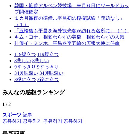
韓国・旌善アルペン競技場、来月６日にワールドカッ
プ開催確定
１カ月徹夜の準備…平昌初の模擬試験「問題なし」
（１）
「五輪後も平昌を海外観光客が訪れる名所に」（１）
キム・ヨナ、相変わらずの美貌 相変わらずの人気
俳優イ・ミンホ、平昌冬季五輪の広報大使に任命
119
腹立つ
119
腹立つ
8
悲しい
8
悲しい
9
すっきり
9
すっきり
34
興味深い
34
興味深い
3
役に立つ
3
役に立つ
みんなの感想ランキング
1
/ 2
スポーツ
記事
공유하기
공유하기
공유하기
공유하기
最新記事