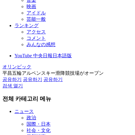
音楽
映画
アイドル
芸能一般
ランキング
アクセス
コメント
みんなの感想
YouTube 中央日報日本語版
オリンピック
平昌五輪アルペンスキー滑降競技場がオープン
공유하기
공유하기
공유하기
검색 열기
전체 카테고리 메뉴
ニュース
政治
国際・日本
社会・文化