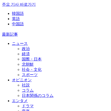
주요 기사 바로가기
韓国語
英語
中国語
最新記事
ニュース
政治
経済
国際・日本
北朝鮮
社会・文化
スポーツ
オピニオン
社説
コラム
日本関係のコラム
エンタメ
ドラマ