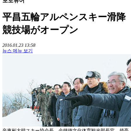
포토뷰어
平昌五輪アルペンスキー滑降
競技場がオープン
2016.01.23 13:58
뉴스 메뉴 보기
辛東彬大韓スキー協会長、金鍾徳文化体育観光部長官、趙亮