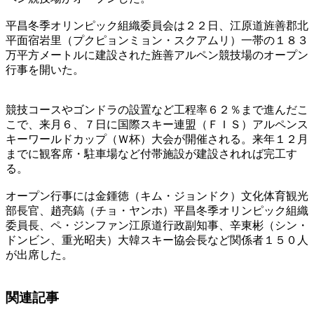
平昌冬季オリンピック組織委員会は２２日、江原道旌善郡北
平面宿岩里（プクピョンミョン・スクアムリ）一帯の１８３
万平方メートルに建設された旌善アルペン競技場のオープン
行事を開いた。
競技コースやゴンドラの設置など工程率６２％まで進んだこ
こで、来月６、７日に国際スキー連盟（ＦＩＳ）アルペンス
キーワールドカップ（Ｗ杯）大会が開催される。来年１２月
までに観客席・駐車場など付帯施設が建設されれば完工す
る。
オープン行事には金鍾徳（キム・ジョンドク）文化体育観光
部長官、趙亮鎬（チョ・ヤンホ）平昌冬季オリンピック組織
委員長、ペ・ジンファン江原道行政副知事、辛東彬（シン・
ドンビン、重光昭夫）大韓スキー協会長など関係者１５０人
が出席した。
関連記事