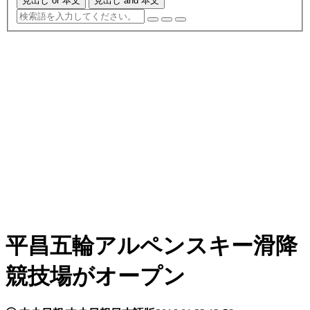
見出し or 本文
見出し and 本文
平昌五輪アルペンスキー滑降
競技場がオープン