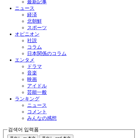
最新記事
ニュース
経済
北朝鮮
スポーツ
オピニオン
社説
コラム
日本関係のコラム
エンタメ
ドラマ
音楽
映画
アイドル
芸能一般
ランキング
ニュース
コメント
みんなの感想
검색어 입력폼