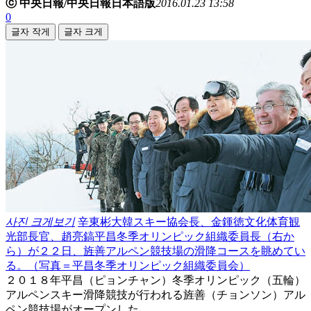
ⓒ 中央日報/中央日報日本語版
2016.01.23 13:58
0
글자 작게
글자 크게
사진 크게보기
辛東彬大韓スキー協会長、金鍾徳文化体育観
光部長官、趙亮鎬平昌冬季オリンピック組織委員長（右か
ら）が２２日、旌善アルペン競技場の滑降コースを眺めてい
る。（写真＝平昌冬季オリンピック組織委員会）
２０１８年平昌（ピョンチャン）冬季オリンピック（五輪）
アルペンスキー滑降競技が行われる旌善（チョンソン）アル
ペン競技場がオープンした。