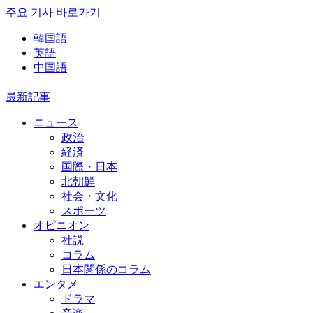
주요 기사 바로가기
韓国語
英語
中国語
最新記事
ニュース
政治
経済
国際・日本
北朝鮮
社会・文化
スポーツ
オピニオン
社説
コラム
日本関係のコラム
エンタメ
ドラマ