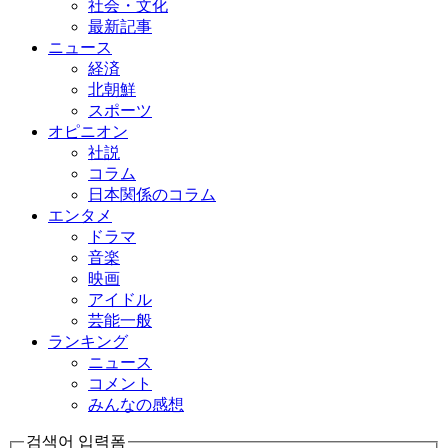
社会・文化
最新記事
ニュース
経済
北朝鮮
スポーツ
オピニオン
社説
コラム
日本関係のコラム
エンタメ
ドラマ
音楽
映画
アイドル
芸能一般
ランキング
ニュース
コメント
みんなの感想
검색어 입력폼