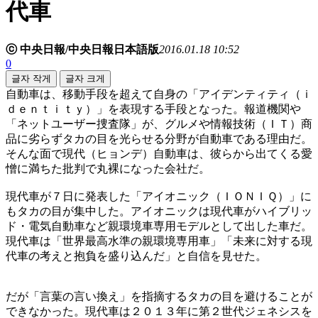
代車
ⓒ 中央日報/中央日報日本語版
2016.01.18 10:52
0
글자 작게
글자 크게
自動車は、移動手段を超えて自身の「アイデンティティ（ｉ
ｄｅｎｔｉｔｙ）」を表現する手段となった。報道機関や
「ネットユーザー捜査隊」が、グルメや情報技術（ＩＴ）商
品に劣らずタカの目を光らせる分野が自動車である理由だ。
そんな面で現代（ヒョンデ）自動車は、彼らから出てくる愛
憎に満ちた批判で丸裸になった会社だ。
現代車が７日に発表した「アイオニック（ＩＯＮＩＱ）」に
もタカの目が集中した。アイオニックは現代車がハイブリッ
ド・電気自動車など親環境車専用モデルとして出した車だ。
現代車は「世界最高水準の親環境専用車」「未来に対する現
代車の考えと抱負を盛り込んだ」と自信を見せた。
だが「言葉の言い換え」を指摘するタカの目を避けることが
できなかった。現代車は２０１３年に第２世代ジェネシスを