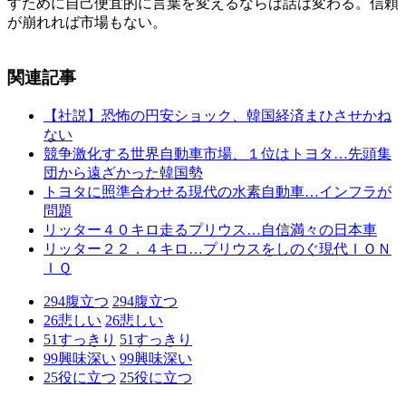
すために自己便宜的に言葉を変えるならば話は変わる。信頼
が崩れれば市場もない。
関連記事
【社説】恐怖の円安ショック、韓国経済まひさせかね
ない
競争激化する世界自動車市場、１位はトヨタ…先頭集
団から遠ざかった韓国勢
トヨタに照準合わせる現代の水素自動車…インフラが
問題
リッター４０キロ走るプリウス…自信満々の日本車
リッター２２．４キロ…プリウスをしのぐ現代ＩＯＮ
ＩＱ
294
腹立つ
294
腹立つ
26
悲しい
26
悲しい
51
すっきり
51
すっきり
99
興味深い
99
興味深い
25
役に立つ
25
役に立つ