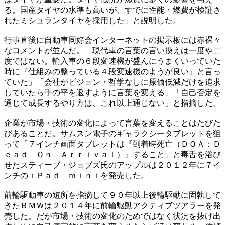
る。国産タイヤの水準も高いが、すでに性能・燃費が検証さ
れたミシュランタイヤを採用した」と説明した。
行事直後に自動車同好会インターネットの掲示板には赤裸々
なコメントが並んだ。「現代車の言葉の言い換えは一度や二
度ではない。輸入車の６段変速機が盛んにうまくいっていた
時に『仕組みの整っている４段変速機のようが良い』と言っ
ていた」「会社がビジョン・哲学なしに原価低減だけを追求
していたら手の平を返すように言葉を変える」「自己否定を
通じて成長するやり方は、これ以上通じない」と指摘した。
企業が市場・技術の変化によって言葉を変えることはたびた
びあることだ。サムスン電子のギャラクシータブレットを狙
って「７インチ画面タブレットは『到着時死亡（ＤＯＡ：Ｄ
ｅａｄ Ｏｎ Ａｒｒｉｖａｌ）』すること」と毒舌を浴び
せたスティーブ・ジョブズ氏のアップルは２０１２年に７イ
ンチのｉＰａｄ ｍｉｎｉを発売した。
前輪駆動車の短所を指摘して９０年以上後輪駆動に固執して
きたＢＭＷは２０１４年に前輪駆動アクティブツアラーを発
売した。だが市場・技術の変化のためではなく状況を抜け出