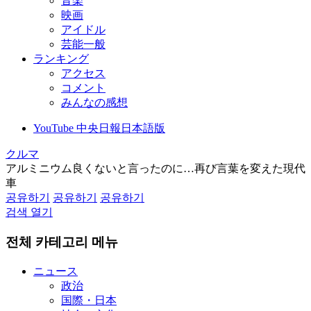
音楽
映画
アイドル
芸能一般
ランキング
アクセス
コメント
みんなの感想
YouTube 中央日報日本語版
クルマ
アルミニウム良くないと言ったのに…再び言葉を変えた現代
車
공유하기
공유하기
공유하기
검색 열기
전체 카테고리 메뉴
ニュース
政治
国際・日本