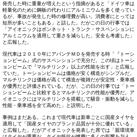
発売した時に重量が増えたという指摘があると「ドイツ車は
軽量化のために鋼板の代わりにアルミニウムを多く使ってい
るが、事故が発生した時の修理費が高い。消費者にとっては
短所が多いこともある」と話した。だがこの日の行事では
「アイオニックはボンネット・トランク・サスペンションに
アルミニウムを適用して重さを減らした。安全も考慮した」
と広報した。
現代車は２０１０年にアバンテＭＤを発売する時「『トーシ
ョンビーム』式のサスペンションで充分だ。この頃はトーシ
ョンビームで『マルチリンク』以上の性能を出す」と広報し
ていた。トーションビームは価格が安く構造がシンプルだ。
マルチリンクは価格が高くて構造が複雑だが安定性・乗車感
が優秀だと評価されている。だが、この日の行事では「トー
ションビームと比較するとマルチリンクの性能が優秀だ。ア
イオニックにはマルチリンクを搭載して騒音・振動を減らし
性能・乗車感を全て高めた」と説明した。
事例はまだある。これまで現代車は新車ごとに国産タイヤを
適用して「国産タイヤのブランド品質が十分に優れている」
と広報した。だがアイオニックを発表した席では「親環境車
はタイヤが重要だ。タイヤ抵抗が燃費に多くの影響を与え