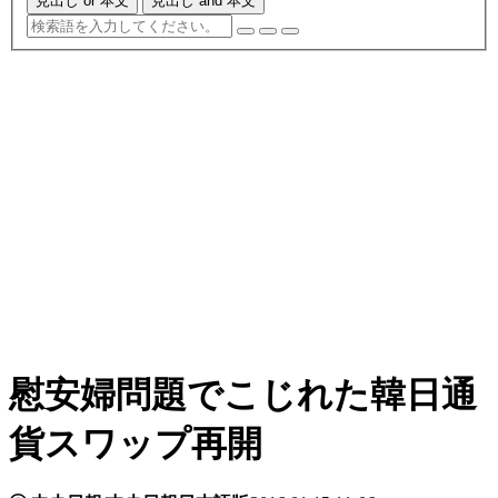
見出し or 本文
見出し and 本文
慰安婦問題でこじれた韓日通
貨スワップ再開