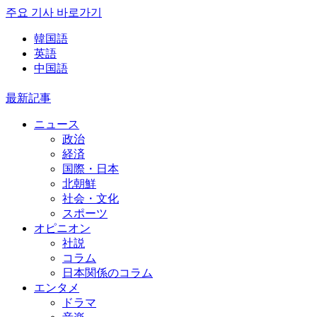
주요 기사 바로가기
韓国語
英語
中国語
最新記事
ニュース
政治
経済
国際・日本
北朝鮮
社会・文化
スポーツ
オピニオン
社説
コラム
日本関係のコラム
エンタメ
ドラマ