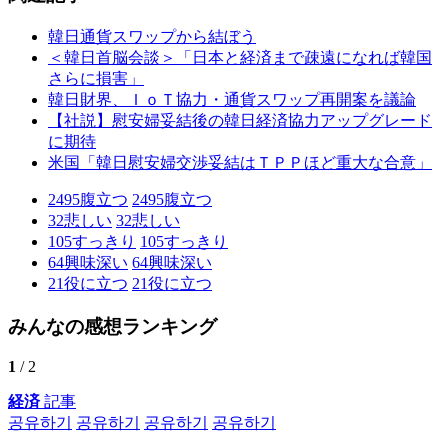
韓日通貨スワップから結ぼう
＜韓日首脳会談＞「日本と経済まで疎遠になれば韓国
さらに損害」
韓日財界、ＩｏＴ協力・通貨スワップ再開案を議論
【社説】慰安婦妥結後の韓日経済協力アップグレード
に期待
米国「韓日慰安婦交渉妥結はＴＰＰほど重大な合意」
2495
腹立つ
2495
腹立つ
32
悲しい
32
悲しい
105
すっきり
105
すっきり
64
興味深い
64
興味深い
21
役に立つ
21
役に立つ
みんなの感想ランキング
1
/ 2
経済
記事
공유하기
공유하기
공유하기
공유하기