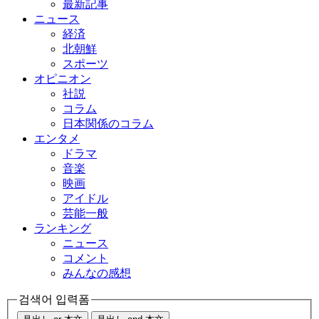
最新記事
ニュース
経済
北朝鮮
スポーツ
オピニオン
社説
コラム
日本関係のコラム
エンタメ
ドラマ
音楽
映画
アイドル
芸能一般
ランキング
ニュース
コメント
みんなの感想
검색어 입력폼