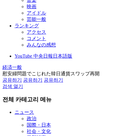
音楽
映画
アイドル
芸能一般
ランキング
アクセス
コメント
みんなの感想
YouTube 中央日報日本語版
経済一般
慰安婦問題でこじれた韓日通貨スワップ再開
공유하기
공유하기
공유하기
검색 열기
전체 카테고리 메뉴
ニュース
政治
国際・日本
社会・文化