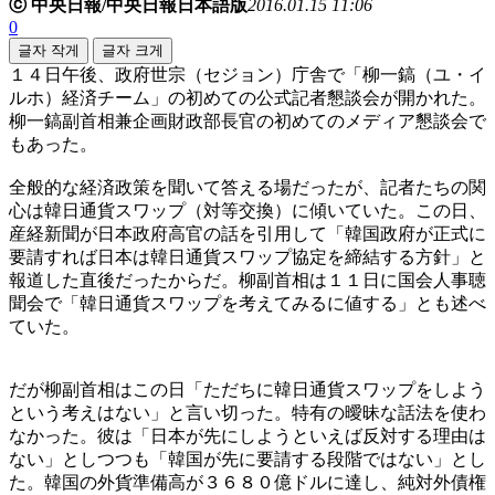
ⓒ 中央日報/中央日報日本語版
2016.01.15 11:06
0
글자 작게
글자 크게
１４日午後、政府世宗（セジョン）庁舎で「柳一鎬（ユ・イ
ルホ）経済チーム」の初めての公式記者懇談会が開かれた。
柳一鎬副首相兼企画財政部長官の初めてのメディア懇談会で
もあった。
全般的な経済政策を聞いて答える場だったが、記者たちの関
心は韓日通貨スワップ（対等交換）に傾いていた。この日、
産経新聞が日本政府高官の話を引用して「韓国政府が正式に
要請すれば日本は韓日通貨スワップ協定を締結する方針」と
報道した直後だったからだ。柳副首相は１１日に国会人事聴
聞会で「韓日通貨スワップを考えてみるに値する」とも述べ
ていた。
だが柳副首相はこの日「ただちに韓日通貨スワップをしよう
という考えはない」と言い切った。特有の曖昧な話法を使わ
なかった。彼は「日本が先にしようといえば反対する理由は
ない」としつつも「韓国が先に要請する段階ではない」とし
た。韓国の外貨準備高が３６８０億ドルに達し、純対外債権