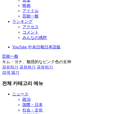
音楽
映画
アイドル
芸能一般
ランキング
アクセス
コメント
みんなの感想
YouTube 中央日報日本語版
芸能一般
キム・ヨナ、魅惑的なピンク色の女神
공유하기
공유하기
공유하기
검색 열기
전체 카테고리 메뉴
ニュース
政治
国際・日本
社会・文化