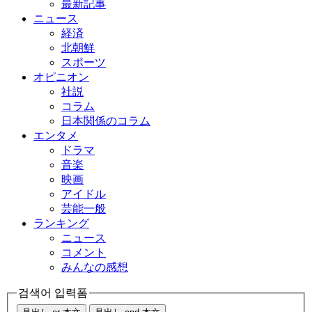
最新記事
ニュース
経済
北朝鮮
スポーツ
オピニオン
社説
コラム
日本関係のコラム
エンタメ
ドラマ
音楽
映画
アイドル
芸能一般
ランキング
ニュース
コメント
みんなの感想
검색어 입력폼