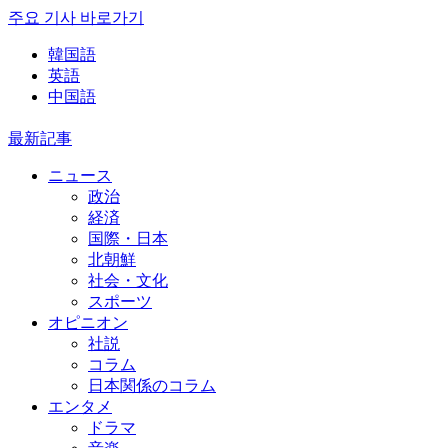
주요 기사 바로가기
韓国語
英語
中国語
最新記事
ニュース
政治
経済
国際・日本
北朝鮮
社会・文化
スポーツ
オピニオン
社説
コラム
日本関係のコラム
エンタメ
ドラマ