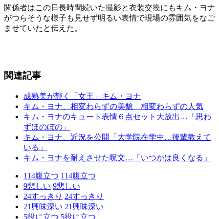
関係者はこの日長時間続いた撮影と衣装交換にもキム・ヨナ
がつらそうな様子も見せず明るい表情で現場の雰囲気をなご
ませていたと伝えた。
関連記事
成熟美が輝く「女王」キム・ヨナ
キム・ヨナ、相変わらずの美貌 相変わらずの人気
キム・ヨナのキュート表情６点セット大放出…「思わ
ずほのぼの」
キム・ヨナ、近況を公開「大学院在学中…後輩教えて
いる」
キム・ヨナを耐えさせた呪文…「いつかは良くなる」
114
腹立つ
114
腹立つ
9
悲しい
9
悲しい
24
すっきり
24
すっきり
21
興味深い
21
興味深い
5
役に立つ
5
役に立つ