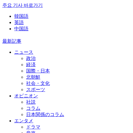
주요 기사 바로가기
韓国語
英語
中国語
最新記事
ニュース
政治
経済
国際・日本
北朝鮮
社会・文化
スポーツ
オピニオン
社説
コラム
日本関係のコラム
エンタメ
ドラマ