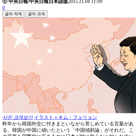
ⓒ 中央日報/中央日報日本語版
2015.11.04 11:09
0
글자 작게
글자 크게
사진 크게보기
イラスト＝キム・フェリョン
昨年から韓国外交に付きまといながら苦しめている言葉があ
る。韓国が中国に傾いたという「中国傾斜論」がそれだ。こ