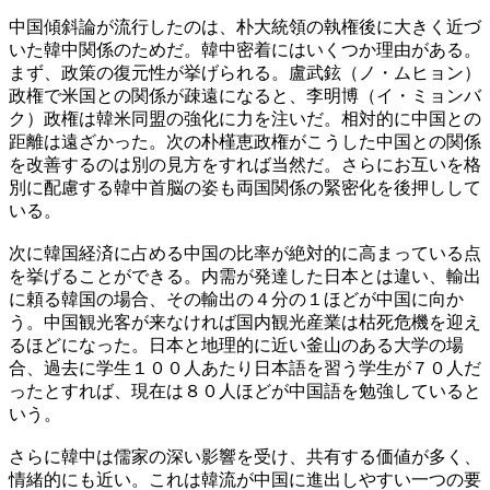
中国傾斜論が流行したのは、朴大統領の執権後に大きく近づ
いた韓中関係のためだ。韓中密着にはいくつか理由がある。
まず、政策の復元性が挙げられる。盧武鉉（ノ・ムヒョン）
政権で米国との関係が疎遠になると、李明博（イ・ミョンバ
ク）政権は韓米同盟の強化に力を注いだ。相対的に中国との
距離は遠ざかった。次の朴槿恵政権がこうした中国との関係
を改善するのは別の見方をすれば当然だ。さらにお互いを格
別に配慮する韓中首脳の姿も両国関係の緊密化を後押しして
いる。
次に韓国経済に占める中国の比率が絶対的に高まっている点
を挙げることができる。内需が発達した日本とは違い、輸出
に頼る韓国の場合、その輸出の４分の１ほどが中国に向か
う。中国観光客が来なければ国内観光産業は枯死危機を迎え
るほどになった。日本と地理的に近い釜山のある大学の場
合、過去に学生１００人あたり日本語を習う学生が７０人だ
ったとすれば、現在は８０人ほどが中国語を勉強していると
いう。
さらに韓中は儒家の深い影響を受け、共有する価値が多く、
情緒的にも近い。これは韓流が中国に進出しやすい一つの要