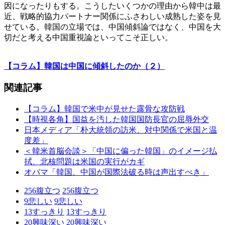
因になったりもする。こうしたいくつかの理由から韓中は最
近、戦略的協力パートナー関係にふさわしい成熟した姿を見
せている。韓国の立場では、中国傾斜論ではなく、中国を大
切だと考える中国重視論といってこそ正しい。
【コラム】韓国は中国に傾斜したのか（２）
関連記事
【コラム】韓国で米中が見せた露骨な攻防戦
【時視各角】国益を汚した韓国国防長官の屈辱外交
日本メディア「朴大統領の訪米、対中関係で米国と温
度差」
＜韓米首脳会談＞「中国に偏った韓国」のイメージ払
拭、北核問題は米国の実行がカギ
オバマ「韓国、中国が国際法破る時は声出すべき」
256
腹立つ
256
腹立つ
9
悲しい
9
悲しい
13
すっきり
13
すっきり
20
興味深い
20
興味深い