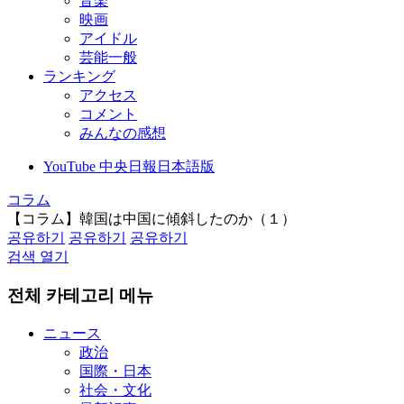
音楽
映画
アイドル
芸能一般
ランキング
アクセス
コメント
みんなの感想
YouTube 中央日報日本語版
コラム
【コラム】韓国は中国に傾斜したのか（１）
공유하기
공유하기
공유하기
검색 열기
전체 카테고리 메뉴
ニュース
政治
国際・日本
社会・文化