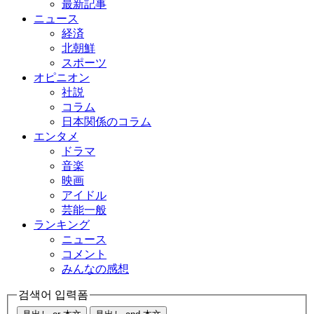
最新記事
ニュース
経済
北朝鮮
スポーツ
オピニオン
社説
コラム
日本関係のコラム
エンタメ
ドラマ
音楽
映画
アイドル
芸能一般
ランキング
ニュース
コメント
みんなの感想
검색어 입력폼