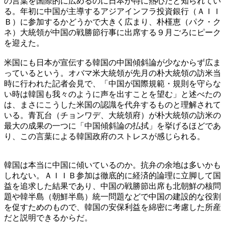
の言葉を国際的に広めるのに日本が特に熱心だと知られてい
る。年初に中国が主導するアジアインフラ投資銀行（ＡＩＩ
Ｂ）に参加するかどうかで大きく広まり、朴槿恵（パク・ク
ネ）大統領が中国の戦勝節行事に出席する９月ごろにピーク
を迎えた。
米国にも日本が宣伝する韓国の中国傾斜論が少なからず広ま
っているという。オバマ米大統領が先月の朴大統領の訪米当
時に行われた記者会見で、「中国が国際規範・規則を守らな
い時は韓国も我々のように声を出すことを望む」と述べたの
は、まさにこうした米国の認識を代弁するものと理解されて
いる。青瓦台（チョンワデ、大統領府）が朴大統領の訪米の
最大の成果の一つに「中国傾斜論の払拭」を挙げるほどであ
り、この言葉による韓国政府のストレスが感じられる。
韓国は本当に中国に傾いているのか。抗弁の余地は多いかも
しれない。ＡＩＩＢ参加は徹底的に経済的論理に立脚して国
益を追求した結果であり、中国の戦勝節出席も北朝鮮の核問
題や韓半島（朝鮮半島）統一問題などで中国の建設的な役割
を促すためのもので、韓国の安保利益を綿密に考慮した所産
だと説明できるからだ。