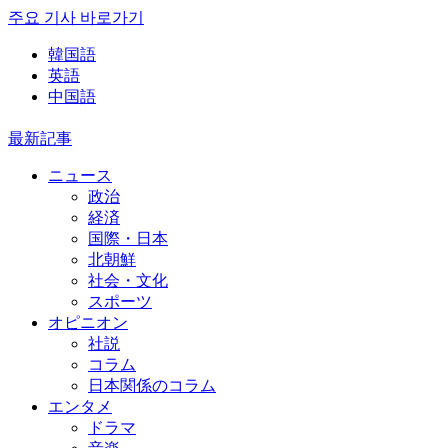
주요 기사 바로가기
韓国語
英語
中国語
最新記事
ニュース
政治
経済
国際・日本
北朝鮮
社会・文化
スポーツ
オピニオン
社説
コラム
日本関係のコラム
エンタメ
ドラマ