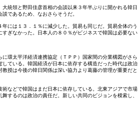
）大統領と野田佳彦首相の会談以来３年半ぶりに開かれる韓日
会談であるため、なおさらそうだ。
４年には１３．１％に減少した。貿易も同じだ。貿易全体のう
にすぎなかった。日本人の８０％がビジネスで韓国は必要ない
らに環太平洋経済連携協定（ＴＰＰ）国家間の分業構図がさら
ぼしている。韓国経済が日本に依存する構造だった時代は政治
村教授は今後の韓日関係は深い協力より葛藤の管理が重要だと
技術などで韓国はまだ日本に依存している。北東アジアで市場
乱舞するのは政治の責任だ。新しい共同のビジョンを模索し、