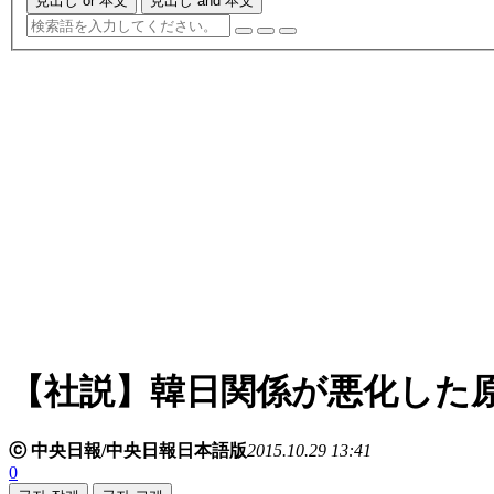
見出し or 本文
見出し and 本文
【社説】韓日関係が悪化した
ⓒ 中央日報/中央日報日本語版
2015.10.29 13:41
0