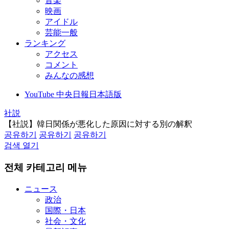
音楽
映画
アイドル
芸能一般
ランキング
アクセス
コメント
みんなの感想
YouTube 中央日報日本語版
社説
【社説】韓日関係が悪化した原因に対する別の解釈
공유하기
공유하기
공유하기
검색 열기
전체 카테고리 메뉴
ニュース
政治
国際・日本
社会・文化