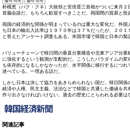
글자 작게
글자 크게
朴槿恵（パク・クネ）大統領と安倍晋三首相がついに来月２
首脳会談だ。もちろん歓迎すべきことだ。両国間の貿易と投
両国の経済的な関係が弱まっているのは重大な変化だ。外国
ち日本の輸出入比率は１９７０年は３７％だったが、２０１
と答えたアンケート調査もある。米国市場で韓国と日本の製
バリューチェーンで韓日間の垂直分業構造や北東アジア分業
に強化するという観測が支配的だ。こうしたパラダイムの変
も依存的になるしかなかったが、水平関係に移行するにつれ
述べている。一理ある話だ。
しかし日本は決して協力をあきらめられない国だ。韓日関係
経済や人権、民主主義、法治などで韓国と共通した価値を共
作り出さなければいけない。過去の歴史にとらわれる必要は
関連記事