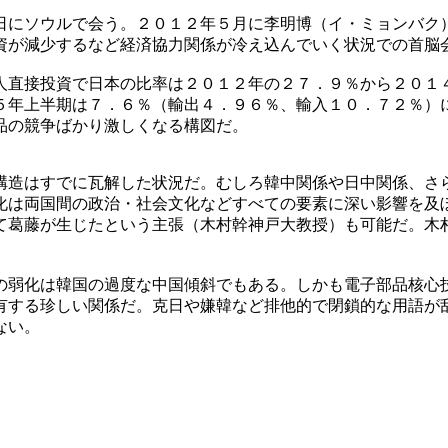
日にソウルで会う。２０１２年５月に李明博（イ・ミョンバク
資が減少するなど経済協力関係が冷え込んでいく状況での首脳
人直接投資で日本の比率は２０１２年の２７．９％から２０１
５年上半期は７．６％（輸出４．９６％、輸入１０．７２％）
品の競争ばかり激しくなる構図だ。
構造はすでに瓦解した状況だ。むしろ韓中関係や日中関係、さ
化は両国間の政治・社会文化などすべての要素に深い影響を及
て葛藤が生じたという主張（木村幹神戸大教授）も可能だ。木
の弱化は韓国の過度な中国傾斜でもある。しかも電子部品核心
有する珍しい関係だ。克日や嫌韓など排他的で閉鎖的な用語が
ない。