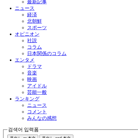
最新記事
ニュース
経済
北朝鮮
スポーツ
オピニオン
社説
コラム
日本関係のコラム
エンタメ
ドラマ
音楽
映画
アイドル
芸能一般
ランキング
ニュース
コメント
みんなの感想
검색어 입력폼