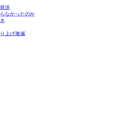
状況
らなかったのか
き
り上げ激減