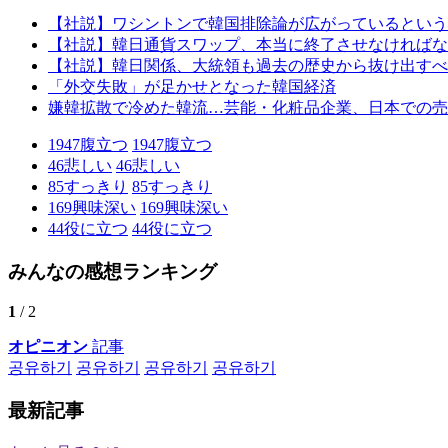
【社説】ワシントンで韓国排除論が広がっているという
【社説】韓日通貨スワップ、本当に終了させなければな
【社説】韓日関係、大統領も過去の歴史から抜け出すべ
「外交失敗」が足かせとなった韓国経済
嫌韓拡散で冷めた韓流…芸能・化粧品企業、日本での売
1947
腹立つ
1947
腹立つ
46
悲しい
46
悲しい
85
すっきり
85
すっきり
169
興味深い
169
興味深い
44
役に立つ
44
役に立つ
みんなの感想ランキング
1
/ 2
オピニオン
記事
공유하기
공유하기
공유하기
공유하기
最新記事