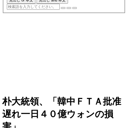
見出し or 本文
見出し and 本文
朴大統領、「韓中ＦＴＡ批准
遅れ一日４０億ウォンの損
害」