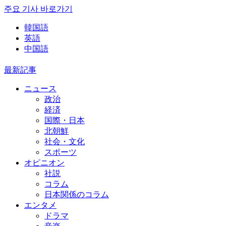
주요 기사 바로가기
韓国語
英語
中国語
最新記事
ニュース
政治
経済
国際・日本
北朝鮮
社会・文化
スポーツ
オピニオン
社説
コラム
日本関係のコラム
エンタメ
ドラマ