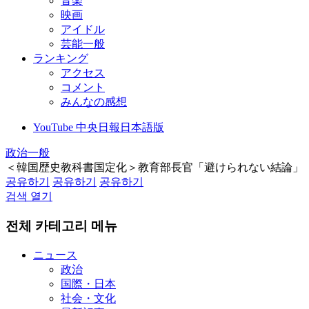
音楽
映画
アイドル
芸能一般
ランキング
アクセス
コメント
みんなの感想
YouTube 中央日報日本語版
政治一般
＜韓国歴史教科書国定化＞教育部長官「避けられない結論」
공유하기
공유하기
공유하기
검색 열기
전체 카테고리 메뉴
ニュース
政治
国際・日本
社会・文化