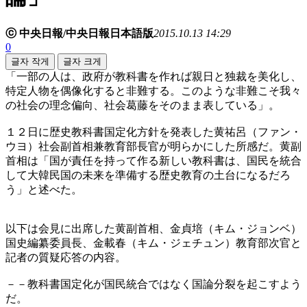
ⓒ 中央日報/中央日報日本語版
2015.10.13 14:29
0
글자 작게
글자 크게
「一部の人は、政府が教科書を作れば親日と独裁を美化し、
特定人物を偶像化すると非難する。このような非難こそ我々
の社会の理念偏向、社会葛藤をそのまま表している」。
１２日に歴史教科書国定化方針を発表した黄祐呂（ファン・
ウヨ）社会副首相兼教育部長官が明らかにした所感だ。黄副
首相は「国が責任を持って作る新しい教科書は、国民を統合
して大韓民国の未来を準備する歴史教育の土台になるだろ
う」と述べた。
以下は会見に出席した黄副首相、金貞培（キム・ジョンベ）
国史編纂委員長、金載春（キム・ジェチュン）教育部次官と
記者の質疑応答の内容。
－－教科書国定化が国民統合ではなく国論分裂を起こすよう
だ。