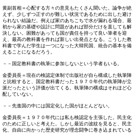
黄副首相＝心配する方々の意見もたくさん聞いた。論争が絶
えず、少しずつ正すのが難しい状況であるために出した避け
られない結論だ。例えば家のあちこちで水が漏れる場合、最
初から家の基礎や設計に問題があれば部分だけを直しても解
決しない。困難があっても国が責任を持って良い筆者を迎
え、最高の教科書を作れば新しい出発点となる。こうした教
科書で学んだ学生は一つになった大韓民国、統合の基本を備
えることになるだろう。
－－国定教科書の執筆に参加しないという学者もいる。
金委員長＝現在の検認定体制で出版社が自ら構成した執筆陣
と比較すると、国定教科書だった１９７０年代の執筆陣が立
派だったという評価が出てくる。執筆陣の構成はそれほど心
配していない。
－－先進国の中には国定化した国がほとんどない。
金委員長＝１９７０年代には私も検認定を主張した。民主化
のために正しいと考えた。しかし最近の波紋を見ると、民主
化、自由に向かった歴史研究が理念闘争に巻き込まれている