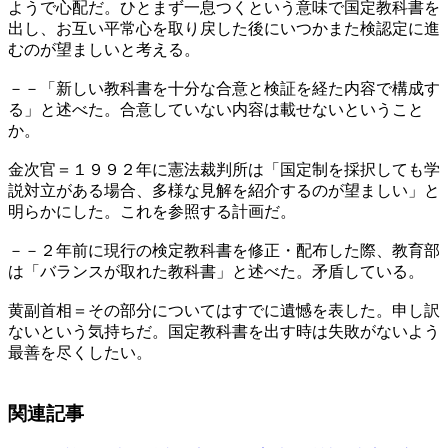
ようで心配だ。ひとまず一息つくという意味で国定教科書を
出し、お互い平常心を取り戻した後にいつかまた検認定に進
むのが望ましいと考える。
－－「新しい教科書を十分な合意と検証を経た内容で構成す
る」と述べた。合意していない内容は載せないということ
か。
金次官＝１９９２年に憲法裁判所は「国定制を採択しても学
説対立がある場合、多様な見解を紹介するのが望ましい」と
明らかにした。これを参照する計画だ。
－－２年前に現行の検定教科書を修正・配布した際、教育部
は「バランスが取れた教科書」と述べた。矛盾している。
黄副首相＝その部分についてはすでに遺憾を表した。申し訳
ないという気持ちだ。国定教科書を出す時は失敗がないよう
最善を尽くしたい。
関連記事