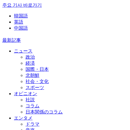
주요 기사 바로가기
韓国語
英語
中国語
最新記事
ニュース
政治
経済
国際・日本
北朝鮮
社会・文化
スポーツ
オピニオン
社説
コラム
日本関係のコラム
エンタメ
ドラマ