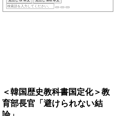
見出し or 本文
見出し and 本文
＜韓国歴史教科書国定化＞教
育部長官「避けられない結
論」