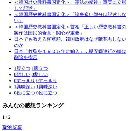
＜韓国歴史教科書国定化＞「憲法の精神・事実に立脚
して記述」
＜韓国歴史教科書国定化＞「論争多い部分は記述しな
い」
＜韓国歴史教科書国定化＞首相「正しい歴史教科書の
製作は国民的合意・関心が重要」
日本でも教える柳寛順、韓国政府はなぜ献花もしない
のか
日本「竹島を１９０５年に編入」…慰安婦連行の絵は
削除を指示
1
腹立つ
1
腹立つ
0
悲しい
0
悲しい
0
すっきり
0
すっきり
1
興味深い
1
興味深い
0
役に立つ
0
役に立つ
みんなの感想ランキング
1
/ 2
政治
記事