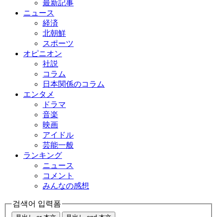
最新記事
ニュース
経済
北朝鮮
スポーツ
オピニオン
社説
コラム
日本関係のコラム
エンタメ
ドラマ
音楽
映画
アイドル
芸能一般
ランキング
ニュース
コメント
みんなの感想
검색어 입력폼