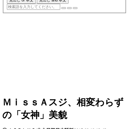
見出し or 本文
見出し and 本文
ＭｉｓｓＡスジ、相変わらず
の「女神」美貌