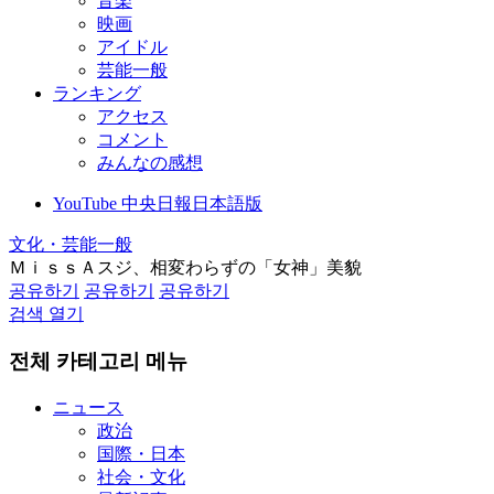
音楽
映画
アイドル
芸能一般
ランキング
アクセス
コメント
みんなの感想
YouTube 中央日報日本語版
文化・芸能一般
ＭｉｓｓＡスジ、相変わらずの「女神」美貌
공유하기
공유하기
공유하기
검색 열기
전체 카테고리 메뉴
ニュース
政治
国際・日本
社会・文化