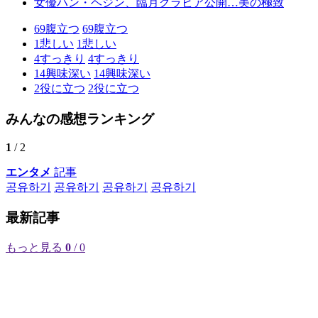
女優ハン・ヘジン、臨月グラビア公開…美の極致
69
腹立つ
69
腹立つ
1
悲しい
1
悲しい
4
すっきり
4
すっきり
14
興味深い
14
興味深い
2
役に立つ
2
役に立つ
みんなの感想ランキング
1
/ 2
エンタメ
記事
공유하기
공유하기
공유하기
공유하기
最新記事
もっと見る
0
/ 0