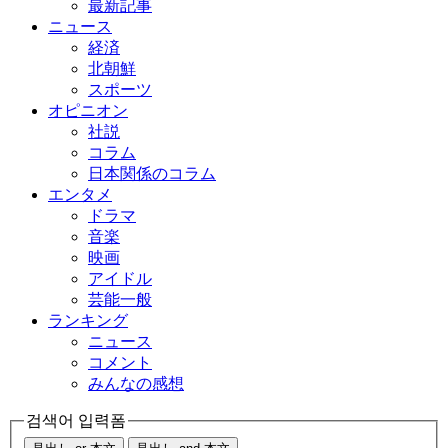
最新記事
ニュース
経済
北朝鮮
スポーツ
オピニオン
社説
コラム
日本関係のコラム
エンタメ
ドラマ
音楽
映画
アイドル
芸能一般
ランキング
ニュース
コメント
みんなの感想
검색어 입력폼