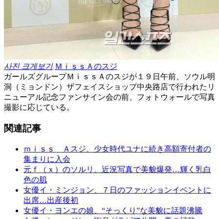
사진 크게보기
ＭｉｓｓＡのスジ
ガールズグループＭｉｓｓＡのスジが１９日午前、ソウル明
洞（ミョンドン）ザフェイスショップ中央路店で行われたリ
ニューアル記念ファンサイン会の前、フォトウォールで写真
撮影に応じている。
関連記事
ｍｉｓｓ Ａスジ、少女時代ユナに続き高額寄付者の
集まりに入会
元ｆ（ｘ）のソルリ、近況写真で美貌爆発…輝く乳白
色の肌
女優イ・ミンジョン、７日のファッションイベントに
出席…出産後初
女優イ・ヨンエの娘、“そっくり”な美貌に話題沸騰