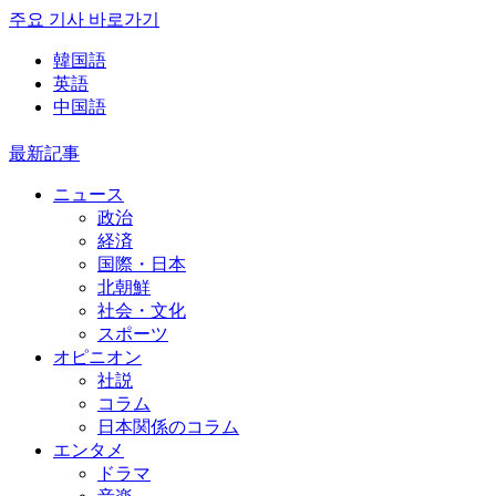
주요 기사 바로가기
韓国語
英語
中国語
最新記事
ニュース
政治
経済
国際・日本
北朝鮮
社会・文化
スポーツ
オピニオン
社説
コラム
日本関係のコラム
エンタメ
ドラマ