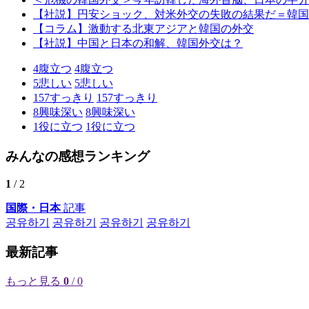
【社説】円安ショック、対米外交の失敗の結果だ＝韓国
【コラム】激動する北東アジアと韓国の外交
【社説】中国と日本の和解、韓国外交は？
4
腹立つ
4
腹立つ
5
悲しい
5
悲しい
157
すっきり
157
すっきり
8
興味深い
8
興味深い
1
役に立つ
1
役に立つ
みんなの感想ランキング
1
/ 2
国際・日本
記事
공유하기
공유하기
공유하기
공유하기
最新記事
もっと見る
0
/ 0