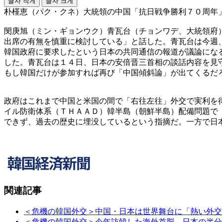
글자 작게
글자 크게
朴槿恵（パク・クネ）大統領の中国「抗日戦争勝利７０周年
閔庚旭（ミン・ギョンウク）青瓦台（チョンワデ、大統領府
出席の有無を慎重に検討している」と話した。青瓦台は今週
韓国政府に要求したという日本の共同通信の報道が議論にな
した。青瓦台は１４日、日本の安倍晋三首相の談話内容を見
もし韓国だけが参加すれば再び「中国傾斜論」が出てくるだ
政府はこれまで中国と米国の間で「右往左往」外交で実利を
イル防衛体系（ＴＨＡＡＤ）韓半島（朝鮮半島）配備問題で
できず、過去の歴史に埋没しているという指摘だ。一方で日
関連記事
＜危機の韓国外交＞中国・日本は世界舞台に「熱い外交
＜危機の韓国外交＞今年訪韓した海外首脳、日本の半分