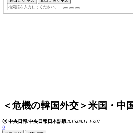
見出し or 本文
見出し and 本文
＜危機の韓国外交＞米国・中
ⓒ 中央日報/中央日報日本語版
2015.08.11 16:07
0