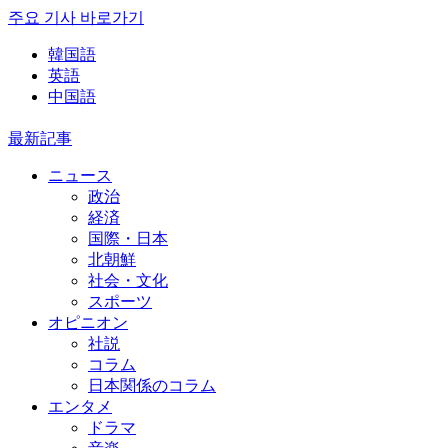
주요 기사 바로가기
韓国語
英語
中国語
最新記事
ニュース
政治
経済
国際・日本
北朝鮮
社会・文化
スポーツ
オピニオン
社説
コラム
日本関係のコラム
エンタメ
ドラマ