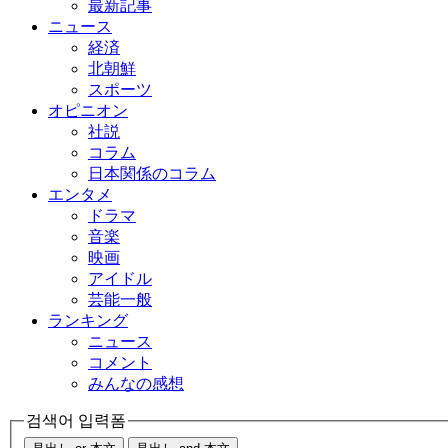
最新記事
ニュース
経済
北朝鮮
スポーツ
オピニオン
社説
コラム
日本関係のコラム
エンタメ
ドラマ
音楽
映画
アイドル
芸能一般
ランキング
ニュース
コメント
みんなの感想
검색어 입력폼