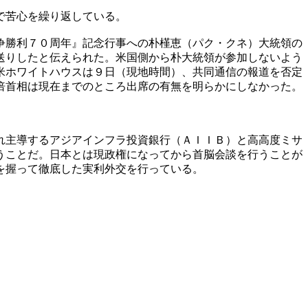
で苦心を繰り返している。
争勝利７０周年』記念行事への朴槿恵（パク・クネ）大統領の
送りしたと伝えられた。米国側から朴大統領が参加しないよう
米ホワイトハウスは９日（現地時間）、共同通信の報道を否定
倍首相は現在までのところ出席の有無を明らかにしなかった。
れ主導するアジアインフラ投資銀行（ＡＩＩＢ）と高高度ミサ
うことだ。日本とは現政権になってから首脳会談を行うことが
を握って徹底した実利外交を行っている。