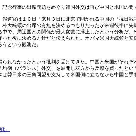
」記念行事の出席問題をめぐり韓国外交は再び中国と米国の間
）報道官は１０日「来月３日に北京で開かれる中国の『抗日戦
、朴大統領の出席の有無を決めるつもりだったが来週後半に先
る中で、周辺国との関係が最大変数に浮上したという分析だ。
守った後に決める方針だと伝えられた。オバマ米国大統領と安
ろうという観測だ。
得られなかったという批判を受けてきた。中国と米国がそれぞ
「均衡（バランス）外交」を展開し双方から反感を買ったとい
本は韓日米の三角同盟を支持して米国側に立ちながら中国と手
戦」