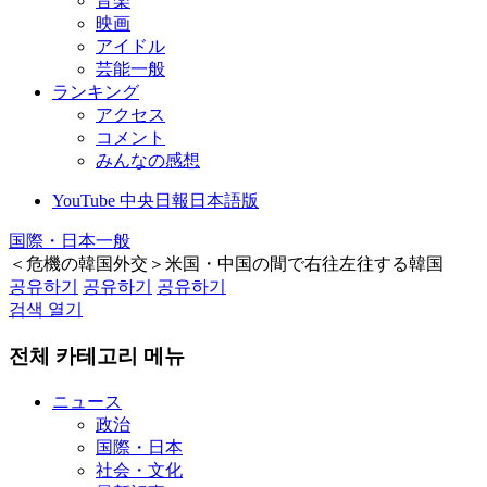
音楽
映画
アイドル
芸能一般
ランキング
アクセス
コメント
みんなの感想
YouTube 中央日報日本語版
国際・日本一般
＜危機の韓国外交＞米国・中国の間で右往左往する韓国
공유하기
공유하기
공유하기
검색 열기
전체 카테고리 메뉴
ニュース
政治
国際・日本
社会・文化