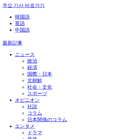
주요 기사 바로가기
韓国語
英語
中国語
最新記事
ニュース
政治
経済
国際・日本
北朝鮮
社会・文化
スポーツ
オピニオン
社説
コラム
日本関係のコラム
エンタメ
ドラマ