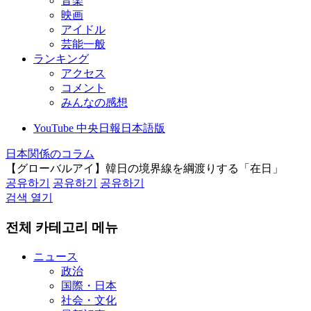
音楽
映画
アイドル
芸能一般
ランキング
アクセス
コメント
みんなの感想
YouTube 中央日報日本語版
日本関係のコラム
【グローバルアイ】韓日の境界線を綱渡りする「在日」
공유하기
공유하기
공유하기
검색 열기
전체 카테고리 메뉴
ニュース
政治
国際・日本
社会・文化