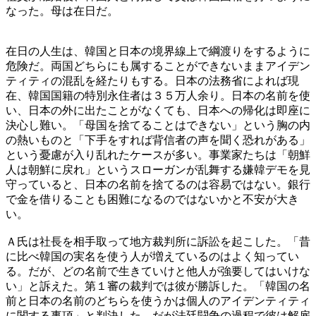
なった。母は在日だ。
在日の人生は、韓国と日本の境界線上で綱渡りをするように
危険だ。両国どちらにも属することができないままアイデン
ティティの混乱を経たりもする。日本の法務省によれば現
在、韓国国籍の特別永住者は３５万人余り。日本の名前を使
い、日本の外に出たことがなくても、日本への帰化は即座に
決心し難い。「母国を捨てることはできない」という胸の内
の熱いものと「下手をすれば背信者の声を聞く恐れがある」
という憂慮が入り乱れたケースが多い。事業家たちは「朝鮮
人は朝鮮に戻れ」というスローガンが乱舞する嫌韓デモを見
守っていると、日本の名前を捨てるのは容易ではない。銀行
で金を借りることも困難になるのではないかと不安が大き
い。
Ａ氏は社長を相手取って地方裁判所に訴訟を起こした。「昔
に比べ韓国の実名を使う人が増えているのはよく知ってい
る。だが、どの名前で生きていけと他人が強要してはいけな
い」と訴えた。第１審の裁判では彼が勝訴した。「韓国の名
前と日本の名前のどちらを使うかは個人のアイデンティティ
に関する事項」と判決した。だが法廷闘争の過程で彼は解雇