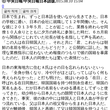
ⓒ 中央日報/中央日報日本語版
2015.08.10 15:04
0
글자 작게
글자 크게
日本で生まれ、ずっと日本語を使いながら生きてきた。日本
の学校に通い、日本の会社に就職して１２年間働いた。そん
な彼に２０１３年５月、ことが起こった。業務を終わらせ同
僚１０人余りとともに夕方の終礼に参加した時だ。６カ月前
から関係がこじれていた社長が彼を名指しして声を高めた。
「この人は在日韓国人だ」。それと共に「君、これからは朝
鮮の名前を明らかにしたらどうだ？」と公開的に話した。無
理な業務指示に従わないため報復のつもりで彼の国籍を暴露
したのだ。日本人の同僚たちは驚いた表情だった。
日本の東海地方に住むＡ氏はその日を忘れられないといっ
た。「全身が熱くなり、冷や汗がほとばしってしばらく何も
考えられなかった」と打ち明けた。彼はいわゆる「在日」と
呼ばれる在日同胞だ。韓国国籍を持つ特別永住者だ。韓国の
実名もある。だが日本の名前をいわゆる通名としてずっと使
ってきた。幼少時から日本人たちの隙間で日本人のように生
きてきた。事実、彼の体の中には韓国人と日本人血が半分ず
つ流れている。父は日本人の祖父母から生まれた日本人だ。
祖父が離婚後、韓国人と再婚して父は韓国国籍を持つように