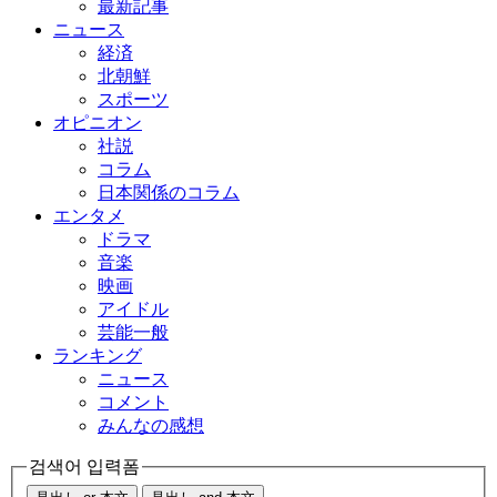
最新記事
ニュース
経済
北朝鮮
スポーツ
オピニオン
社説
コラム
日本関係のコラム
エンタメ
ドラマ
音楽
映画
アイドル
芸能一般
ランキング
ニュース
コメント
みんなの感想
검색어 입력폼