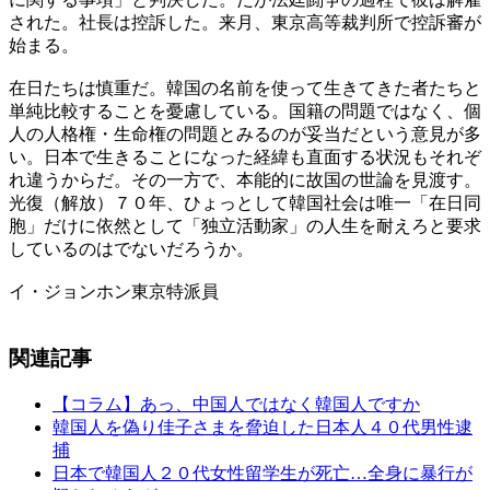
された。社長は控訴した。来月、東京高等裁判所で控訴審が
始まる。
在日たちは慎重だ。韓国の名前を使って生きてきた者たちと
単純比較することを憂慮している。国籍の問題ではなく、個
人の人格権・生命権の問題とみるのが妥当だという意見が多
い。日本で生きることになった経緯も直面する状況もそれぞ
れ違うからだ。その一方で、本能的に故国の世論を見渡す。
光復（解放）７０年、ひょっとして韓国社会は唯一「在日同
胞」だけに依然として「独立活動家」の人生を耐えろと要求
しているのはでないだろうか。
イ・ジョンホン東京特派員
関連記事
【コラム】あっ、中国人ではなく韓国人ですか
韓国人を偽り佳子さまを脅迫した日本人４０代男性逮
捕
日本で韓国人２０代女性留学生が死亡…全身に暴行が