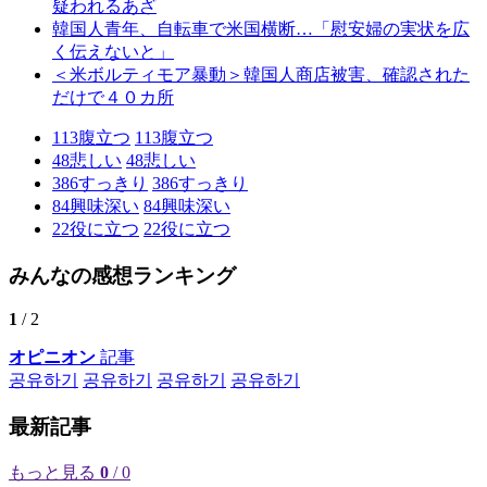
疑われるあざ
韓国人青年、自転車で米国横断…「慰安婦の実状を広
く伝えないと」
＜米ボルティモア暴動＞韓国人商店被害、確認された
だけで４０カ所
113
腹立つ
113
腹立つ
48
悲しい
48
悲しい
386
すっきり
386
すっきり
84
興味深い
84
興味深い
22
役に立つ
22
役に立つ
みんなの感想ランキング
1
/ 2
オピニオン
記事
공유하기
공유하기
공유하기
공유하기
最新記事
もっと見る
0
/ 0