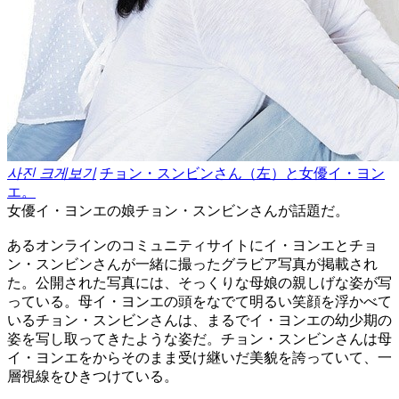
사진 크게보기
チョン・スンビンさん（左）と女優イ・ヨン
エ。
女優イ・ヨンエの娘チョン・スンビンさんが話題だ。
あるオンラインのコミュニティサイトにイ・ヨンエとチョ
ン・スンビンさんが一緒に撮ったグラビア写真が掲載され
た。公開された写真には、そっくりな母娘の親しげな姿が写
っている。母イ・ヨンエの頭をなでて明るい笑顔を浮かべて
いるチョン・スンビンさんは、まるでイ・ヨンエの幼少期の
姿を写し取ってきたような姿だ。チョン・スンビンさんは母
イ・ヨンエをからそのまま受け継いだ美貌を誇っていて、一
層視線をひきつけている。