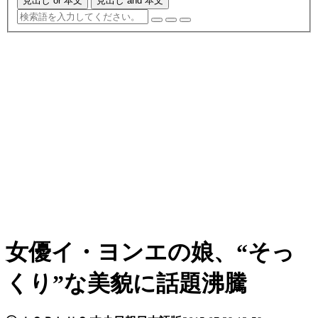
見出し or 本文
見出し and 本文
女優イ・ヨンエの娘、“そっ
くり”な美貌に話題沸騰