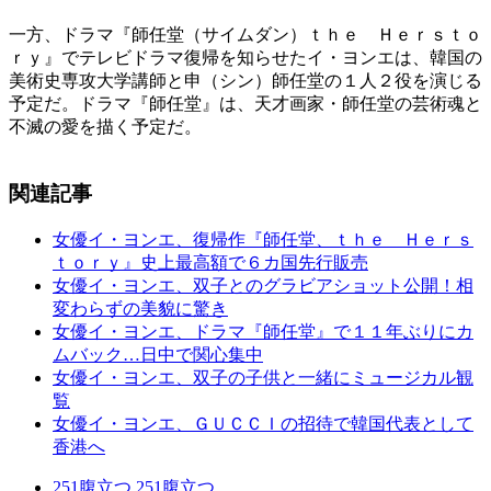
一方、ドラマ『師任堂（サイムダン）ｔｈｅ Ｈｅｒｓｔｏ
ｒｙ』でテレビドラマ復帰を知らせたイ・ヨンエは、韓国の
美術史専攻大学講師と申（シン）師任堂の１人２役を演じる
予定だ。ドラマ『師任堂』は、天才画家・師任堂の芸術魂と
不滅の愛を描く予定だ。
関連記事
女優イ・ヨンエ、復帰作『師任堂、ｔｈｅ Ｈｅｒｓ
ｔｏｒｙ』史上最高額で６カ国先行販売
女優イ・ヨンエ、双子とのグラビアショット公開！相
変わらずの美貌に驚き
女優イ・ヨンエ、ドラマ『師任堂』で１１年ぶりにカ
ムバック…日中で関心集中
女優イ・ヨンエ、双子の子供と一緒にミュージカル観
覧
女優イ・ヨンエ、ＧＵＣＣＩの招待で韓国代表として
香港へ
251
腹立つ
251
腹立つ