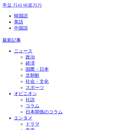
주요 기사 바로가기
韓国語
英語
中国語
最新記事
ニュース
政治
経済
国際・日本
北朝鮮
社会・文化
スポーツ
オピニオン
社説
コラム
日本関係のコラム
エンタメ
ドラマ