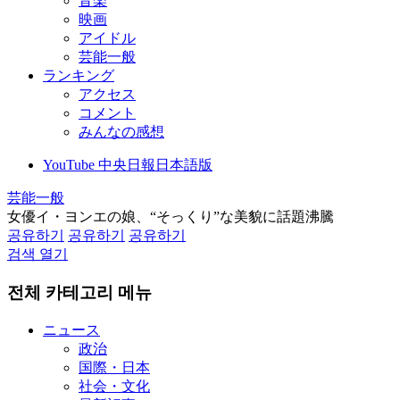
音楽
映画
アイドル
芸能一般
ランキング
アクセス
コメント
みんなの感想
YouTube 中央日報日本語版
芸能一般
女優イ・ヨンエの娘、“そっくり”な美貌に話題沸騰
공유하기
공유하기
공유하기
검색 열기
전체 카테고리 메뉴
ニュース
政治
国際・日本
社会・文化