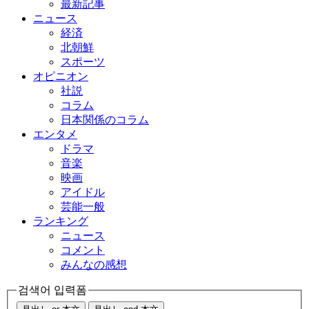
最新記事
ニュース
経済
北朝鮮
スポーツ
オピニオン
社説
コラム
日本関係のコラム
エンタメ
ドラマ
音楽
映画
アイドル
芸能一般
ランキング
ニュース
コメント
みんなの感想
검색어 입력폼