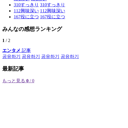
310
すっきり
310
すっきり
112
興味深い
112
興味深い
167
役に立つ
167
役に立つ
みんなの感想ランキング
1
/ 2
エンタメ
記事
공유하기
공유하기
공유하기
공유하기
最新記事
もっと見る
0
/ 0