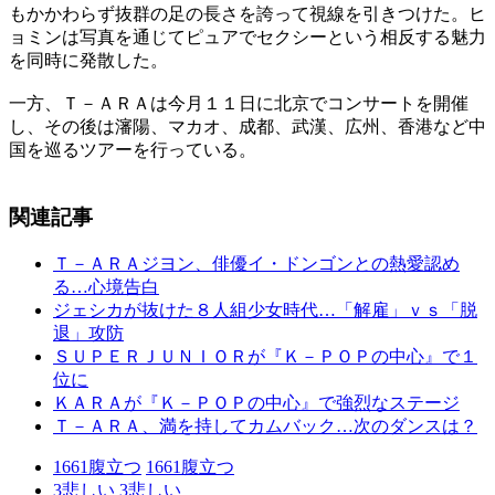
もかかわらず抜群の足の長さを誇って視線を引きつけた。ヒ
ョミンは写真を通じてピュアでセクシーという相反する魅力
を同時に発散した。
一方、Ｔ－ＡＲＡは今月１１日に北京でコンサートを開催
し、その後は瀋陽、マカオ、成都、武漢、広州、香港など中
国を巡るツアーを行っている。
関連記事
Ｔ－ＡＲＡジヨン、俳優イ・ドンゴンとの熱愛認め
る…心境告白
ジェシカが抜けた８人組少女時代…「解雇」ｖｓ「脱
退」攻防
ＳＵＰＥＲＪＵＮＩＯＲが『Ｋ－ＰＯＰの中心』で１
位に
ＫＡＲＡが『Ｋ－ＰＯＰの中心』で強烈なステージ
Ｔ－ＡＲＡ、満を持してカムバック…次のダンスは？
1661
腹立つ
1661
腹立つ
3
悲しい
3
悲しい