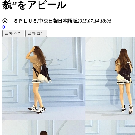
貌”をアピール
ⓒ ＩＳＰＬＵＳ/中央日報日本語版
2015.07.14 18:06
0
글자 작게
글자 크게