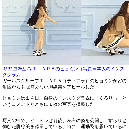
사진 크게보기
Ｔ－ＡＲＡのヒョミン（写真＝本人のインス
タグラム）
ガールズグループＴ－ＡＲＡ（ティアラ）のヒョミンがどの
角度からも屈辱のない脚線美をアピールした。
ヒョミンは１４日、自身のインスタグラムに「くるりっ」と
いうコメントとともに１枚の写真を掲載した。
写真の中で、ヒョミンは前後、左右の姿を公開し、すらりと
伸びた脚線美を誇示している。特に、運動靴を履いているに