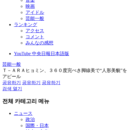
音楽
映画
アイドル
芸能一般
ランキング
アクセス
コメント
みんなの感想
YouTube 中央日報日本語版
芸能一般
Ｔ－ＡＲＡヒョミン、３６０度完ぺき脚線美で“人形美貌”を
アピール
공유하기
공유하기
공유하기
검색 열기
전체 카테고리 메뉴
ニュース
政治
国際・日本