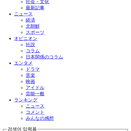
社会・文化
最新記事
ニュース
経済
北朝鮮
スポーツ
オピニオン
社説
コラム
日本関係のコラム
エンタメ
ドラマ
音楽
映画
アイドル
芸能一般
ランキング
ニュース
コメント
みんなの感想
검색어 입력폼