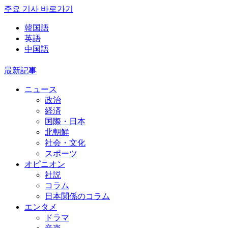
주요 기사 바로가기
韓国語
英語
中国語
最新記事
ニュース
政治
経済
国際・日本
北朝鮮
社会・文化
スポーツ
オピニオン
社説
コラム
日本関係のコラム
エンタメ
ドラマ