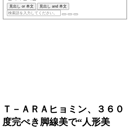
見出し or 本文
見出し and 本文
Ｔ－ＡＲＡヒョミン、３６０
度完ぺき脚線美で“人形美