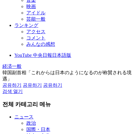
音楽
映画
アイドル
芸能一般
ランキング
アクセス
コメント
みんなの感想
YouTube 中央日報日本語版
経済一般
韓国副首相「これからは日本のようになるのが称賛される境
遇」
공유하기
공유하기
공유하기
검색 열기
전체 카테고리 메뉴
ニュース
政治
国際・日本