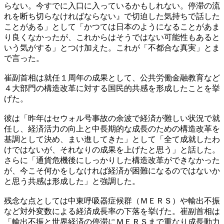
らない。今すでに入口に入っているかもしれない。停滞の流
れを断ち切らなければならない』で切迫した気持ちで話した
ことがある」として「かつては日本のようになることがあま
り良くなかったが、これからはそうではない可能性もあると
いう気がする」とつけ加えた。これが「不都合な真実」とま
で言った。
崔副首相は就任１周年の成果として、公共労働金融教育など
４大部門の構造改革に対する国民的共感を形成したことを挙
げた。
彼は「昨年はセウォル号事故の余波で経済が難しい状況で就
任し、経済活力の向上と中長期的な成長のための構造改革を
基調として決め、まい進してきた」として「全て成就したわ
けではないが、それなりの成果を上げたと思う」と話した。
さらに「通貨危機後にしっかりした構造改革ができなかった
が、今こそ何かをしなければ経済が困難になるのではないか
と思う共感は形成した」と強調した。
残念な点としては中東呼吸器症候群（ＭＥＲＳ）や輸出不振
など対外変数による経済成長率の下落を挙げた。崔副首相は
「輸出不振と世界経済の停滞にＭＥＲＳまで重なり成長動力