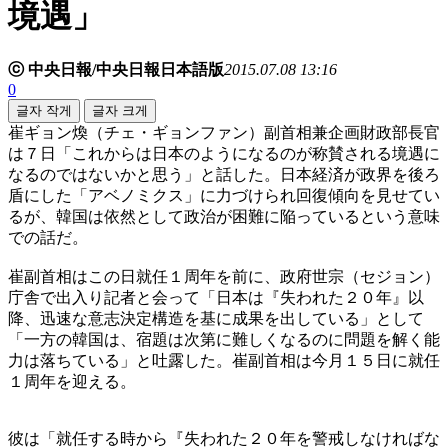
境遇」
ⓒ 中央日報/中央日報日本語版
2015.07.08 13:16
0
글자 작게
글자 크게
崔ギョン煥（チェ・ギョンファン）副首相兼企画財政部長官
は７日「これからは日本のようになるのが称賛される境遇に
なるのではないかと思う」と話した。日本経済が政界を後ろ
盾にした「アベノミクス」に力づけられ回復傾向を見せてい
るが、韓国は依然として政治が困難に陥っているという意味
での話だ。
崔副首相はこの日就任１周年を前に、政府世宗（セジョン）
庁舎で出入り記者と会って「日本は『失われた２０年』以
降、迅速な意志決定構造を基に成果を出している」として
「一方の韓国は、宿題は次第に難しくなるのに問題を解く能
力は落ちている」と吐露した。崔副首相は今月１５日に就任
１周年を迎える。
彼は「就任する時から『失われた２０年を警戒しなければな