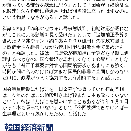
が落ちている部分を残念に思う」として「国会が（経済活性
化関連）法を適時に通過させれば相当役に立ったはずなのに
という物足りなさがある」と話した。
崔副首相は「昨年のセウォル号事態以降、初期対応が遅れな
がらこれによる影響を長く受けた」として「追加補正予算を
含めた２２兆ウォン（約２兆４０００億円）の財政補強は、
財政健全性を維持しながら使用可能な財源を全て集めたも
の」と強調した。彼は「与野党が追加補正予算案を早期に処
理するべきなのに国会状況が思わしくなくて心配だ」としな
がらも「補正予算案に対する国民的要求があまりにも強く、
時間が間に合わなければ大きな国民的非難に直面しかねない
だけに、政界がうまく協力するよう期待する」と話した。
国会議員時期にたばこを一日２箱ずつ吸っていた崔副首相
は、今年のたばこの値段引き上げ後まだ１本も吸っていない
という。彼は「たばこを思い出すこともあるが今年１月１日
から１本も吸っていない」として「今回禁煙できなければ一
生無理だという気がしたため」と話した。