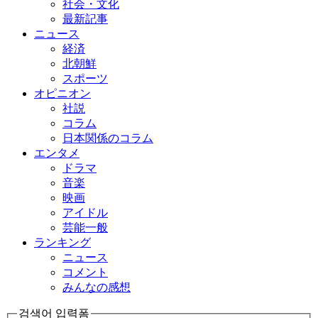
社会・文化
最新記事
ニュース
経済
北朝鮮
スポーツ
オピニオン
社説
コラム
日本関係のコラム
エンタメ
ドラマ
音楽
映画
アイドル
芸能一般
ランキング
ニュース
コメント
みんなの感想
검색어 입력폼