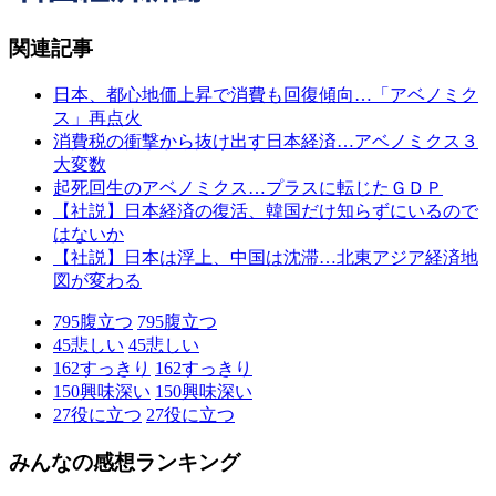
関連記事
日本、都心地価上昇で消費も回復傾向…「アベノミク
ス」再点火
消費税の衝撃から抜け出す日本経済…アベノミクス３
大変数
起死回生のアベノミクス…プラスに転じたＧＤＰ
【社説】日本経済の復活、韓国だけ知らずにいるので
はないか
【社説】日本は浮上、中国は沈滞…北東アジア経済地
図が変わる
795
腹立つ
795
腹立つ
45
悲しい
45
悲しい
162
すっきり
162
すっきり
150
興味深い
150
興味深い
27
役に立つ
27
役に立つ
みんなの感想ランキング