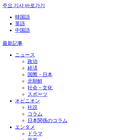
주요 기사 바로가기
韓国語
英語
中国語
最新記事
ニュース
政治
経済
国際・日本
北朝鮮
社会・文化
スポーツ
オピニオン
社説
コラム
日本関係のコラム
エンタメ
ドラマ