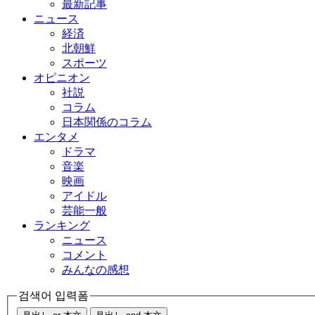
最新記事
ニュース
経済
北朝鮮
スポーツ
オピニオン
社説
コラム
日本関係のコラム
エンタメ
ドラマ
音楽
映画
アイドル
芸能一般
ランキング
ニュース
コメント
みんなの感想
검색어 입력폼