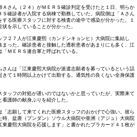
師Ａさん（２４）がＭＥＲＳ確診判定を受けたと１日、明らか
ＲＳ確診者が入院する病棟で勤務していた。病院側は「Ａさん
をする医療スタッフに対する検査の途中で感染が分かった。１
症状を示していることが分かった。
ッフ２７人が江東慶熙（カンドンキョンヒ）大病院に集結し
集まった。確診患者と接触した透析患者があまりにも多く、江
は「ＭＥＲＳ連合軍と呼ばれている。
ムさんは「江東慶熙大病院が派遣志願者を募っているという話
起きて１時間以上かけて出勤する。通気性の良くない全身保護
スタッフの対処が遅いのではないかと思っていたが、実際来て
と看護師の献身ぶりを紹介した。
は「志願して来てくれた医療スタッフのおかげで心強い。彼ら
た時、盆唐（プンダン）ソウル大病院や亜洲（アジュ）大病院
江東慶熙大病院を応援します」と書かれたプラカード４１枚が