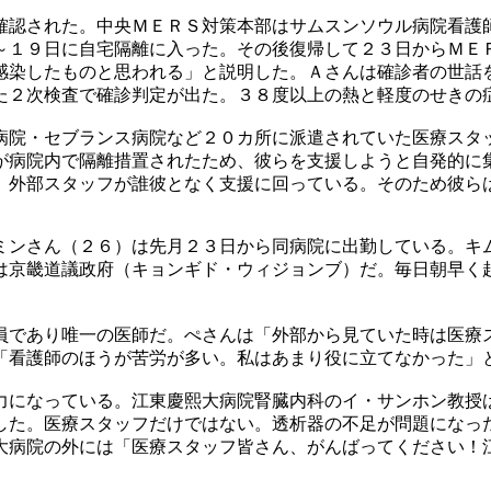
確認された。中央ＭＥＲＳ対策本部はサムスンソウル病院看護
～１９日に自宅隔離に入った。その後復帰して２３日からＭＥ
感染したものと思われる」と説明した。Ａさんは確診者の世話
た２次検査で確診判定が出た。３８度以上の熱と軽度のせきの
病院・セブランス病院など２０カ所に派遣されていた医療スタ
が病院内で隔離措置されたため、彼らを支援しようと自発的に
、外部スタッフが誰彼となく支援に回っている。そのため彼ら
ミンさん（２６）は先月２３日から同病院に出勤している。キ
は京畿道議政府（キョンギド・ウィジョンブ）だ。毎日朝早く
員であり唯一の医師だ。ぺさんは「外部から見ていた時は医療
「看護師のほうが苦労が多い。私はあまり役に立てなかった」
力になっている。江東慶熙大病院腎臓内科のイ・サンホン教授
した。医療スタッフだけではない。透析器の不足が問題になっ
大病院の外には「医療スタッフ皆さん、がんばってください！