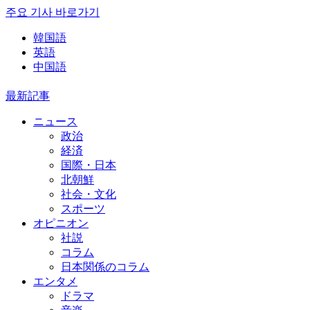
주요 기사 바로가기
韓国語
英語
中国語
最新記事
ニュース
政治
経済
国際・日本
北朝鮮
社会・文化
スポーツ
オピニオン
社説
コラム
日本関係のコラム
エンタメ
ドラマ