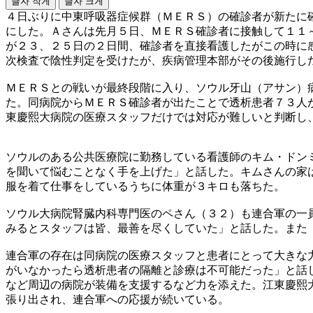
글자 작게
글자 크게
４日ぶりに中東呼吸器症候群（ＭＥＲＳ）の確診者が新たに
にした。Ａさんは先月５日、ＭＥＲＳ確診者に接触して１１
が２３、２５日の２日間、確診者を直接看護したがこの時に
次検査で陰性判定を受けたが、疾病管理本部がその後施行し
ＭＥＲＳとの戦いが最終段階に入り、ソウル牙山（アサン）
た。同病院からＭＥＲＳ確診者が出たことで透析患者７３人
東慶熙大病院の医療スタッフだけでは対応が難しいと判断し
ソウルのある公共医療院に勤務している看護師のキム・ドン
を聞いて悩むことなく手を上げた」と話した。キムさんの家
服を着て仕事をしているうちに体重が３キロも落ちた。
ソウル大病院腎臓内科専門医のペさん（３２）も連合軍の一
みるとスタッフは皆、最善を尽くしていた」と話した。また
連合軍の存在は同病院の医療スタッフと患者にとって大きな
がいなかったら透析患者の隔離と診療は不可能だった」と話
など周辺の病院が装備を支援するなど力を添えた。江東慶熙
張り出され、連合軍への応援が続いている。