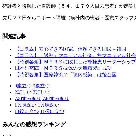
確診者と接触した看護師（５４、１７９人目の患者）が感染
先月２７日からコホート隔離（病棟内の患者・医療スタッフ
関連記事
【コラム】安心できる国家、信頼できる国民＝韓国
【コラム】「過剰」マニュアル社会、無マニュアル社会
【時視各角】ＭＥＲＳに敗北した朴槿恵リーダーシップ
日本研究陣、ＭＥＲＳ抗体の大量精製に成功
【時視各角】医療韓流？「院内感染」は後進国
9
腹立つ
9
腹立つ
2
悲しい
2
悲しい
740
すっきり
740
すっきり
1
興味深い
1
興味深い
11
役に立つ
11
役に立つ
みんなの感想ランキング