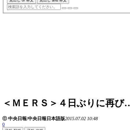
見出し or 本文
見出し and 本文
＜ＭＥＲＳ＞４日ぶりに再び
ⓒ 中央日報/中央日報日本語版
2015.07.02 10:48
0