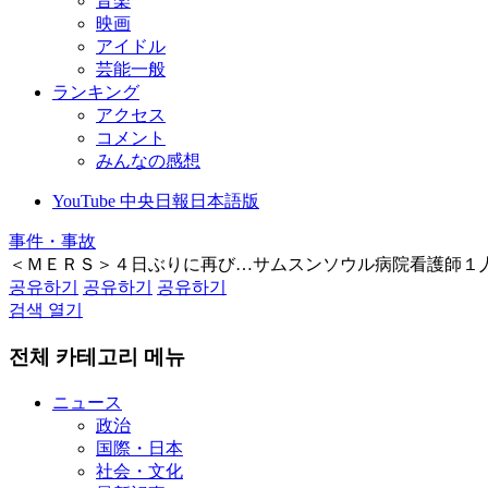
音楽
映画
アイドル
芸能一般
ランキング
アクセス
コメント
みんなの感想
YouTube 中央日報日本語版
事件・事故
＜ＭＥＲＳ＞４日ぶりに再び…サムスンソウル病院看護師１
공유하기
공유하기
공유하기
검색 열기
전체 카테고리 메뉴
ニュース
政治
国際・日本
社会・文化