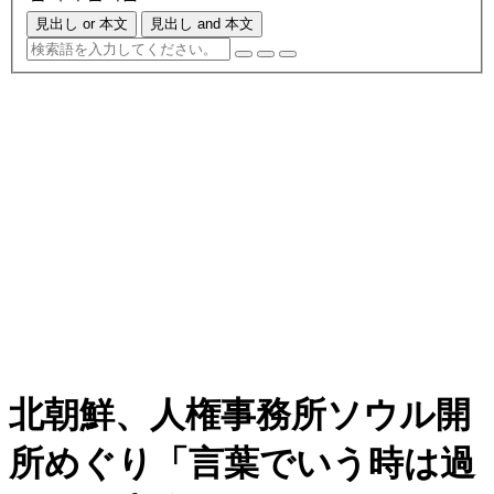
見出し or 本文
見出し and 本文
北朝鮮、人権事務所ソウル開
所めぐり「言葉でいう時は過