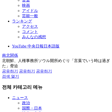
音楽
映画
アイドル
芸能一般
ランキング
アクセス
コメント
みんなの感想
YouTube 中央日報日本語版
南北関係
北朝鮮、人権事務所ソウル開所めぐり「言葉でいう時は過ぎ
た」脅迫
공유하기
공유하기
공유하기
검색 열기
전체 카테고리 메뉴
ニュース
政治
国際・日本