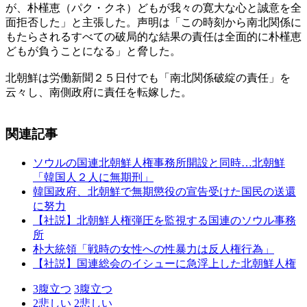
が、朴槿恵（パク・クネ）どもが我々の寛大な心と誠意を全
面拒否した」と主張した。声明は「この時刻から南北関係に
もたらされるすべての破局的な結果の責任は全面的に朴槿恵
どもが負うことになる」と脅した。
北朝鮮は労働新聞２５日付でも「南北関係破綻の責任」を
云々し、南側政府に責任を転嫁した。
関連記事
ソウルの国連北朝鮮人権事務所開設と同時…北朝鮮
「韓国人２人に無期刑」
韓国政府、北朝鮮で無期懲役の宣告受けた国民の送還
に努力
【社説】北朝鮮人権弾圧を監視する国連のソウル事務
所
朴大統領「戦時の女性への性暴力は反人権行為」
【社説】国連総会のイシューに急浮上した北朝鮮人権
3
腹立つ
3
腹立つ
2
悲しい
2
悲しい