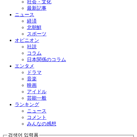
社会・文化
最新記事
ニュース
経済
北朝鮮
スポーツ
オピニオン
社説
コラム
日本関係のコラム
エンタメ
ドラマ
音楽
映画
アイドル
芸能一般
ランキング
ニュース
コメント
みんなの感想
검색어 입력폼