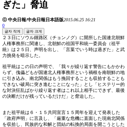
ぎた」脅迫
ⓒ 中央日報/中央日報日本語版
2015.06.25 16:21
0
글자 작게
글자 크게
２３日にソウル鍾路区（チョンノグ）に開所した国連北朝鮮
人権事務所に関連し、北朝鮮の祖国平和統一委員会（祖平
統）は２５日、声明を出し、「言葉でいう時は過ぎた」と武
力挑発を暗示した。
祖平統はこの日の声明で、「我々が繰り返す警告にもかかわ
らず、傀儡どもが国連北人権事務所という禍根を南朝鮮の地
に引き込み、南北関係はもう挽回することも収拾することも
できない破局に突き進むことになった」とし「ヒステリー的
な対決狂乱ばかり繰り返す者はこれ以上相手にできず、最後
の決断だけが残っているだけだ」と脅迫した。
また祖平統は６・１５共同宣言１５周年を迎えて発表した
「政府声明」に言及し、「厳重な危機に直面した現南北関係
を収拾し、民族的な和解と団結の転換的局面を開こうとした