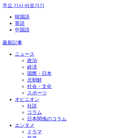
주요 기사 바로가기
韓国語
英語
中国語
最新記事
ニュース
政治
経済
国際・日本
北朝鮮
社会・文化
スポーツ
オピニオン
社説
コラム
日本関係のコラム
エンタメ
ドラマ