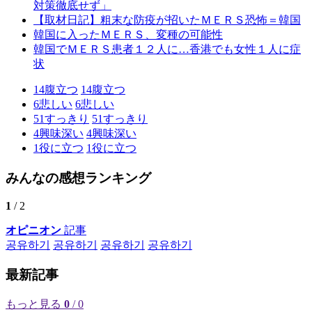
対策徹底せず」
【取材日記】粗末な防疫が招いたＭＥＲＳ恐怖＝韓国
韓国に入ったＭＥＲＳ、変種の可能性
韓国でＭＥＲＳ患者１２人に…香港でも女性１人に症
状
14
腹立つ
14
腹立つ
6
悲しい
6
悲しい
51
すっきり
51
すっきり
4
興味深い
4
興味深い
1
役に立つ
1
役に立つ
みんなの感想ランキング
1
/ 2
オピニオン
記事
공유하기
공유하기
공유하기
공유하기
最新記事
もっと見る
0
/ 0