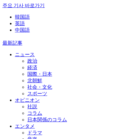
주요 기사 바로가기
韓国語
英語
中国語
最新記事
ニュース
政治
経済
国際・日本
北朝鮮
社会・文化
スポーツ
オピニオン
社説
コラム
日本関係のコラム
エンタメ
ドラマ