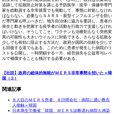
追跡して拡散防止対策を講じる予防医学・疫学・保健学専門
家を総動員する非常措置でも発動して、事態に対処しなけれ
ばならない。必要ならＳＡＲＳ・新型インフルエンザを防い
だ専門家も呼ぶべきだ。地方自治体に協力を要請し、患者の
発生と動きを把握する疫学者の活動を行政力で支援しなけれ
ばいけない。そうしてこそ、ワクチンも治療剤もなく突然変
異の可能性も大きいウイルスに対処できる。さらなる拡散を
少しでも有効に阻止する方法だ。政府が国民の信頼を少しで
も回復する道でもある。このために患者が発生した病院のリ
ストを公開し、一時閉鎖する一方、経営損失を公益寄与レベ
ルで補償することも検討する必要がある。
【社説】政府の総体的無能がＭＥＲＳ非常事態を招いた＝韓
国（２）
関連記事
８人目のＭＥＲＳ患者、８日間会社・病院に通い数百
人接触＝韓国
日本厚生労働省「韓国、ＭＥＲＳ診断遅れ病院も感染