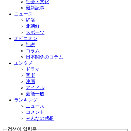
社会・文化
最新記事
ニュース
経済
北朝鮮
スポーツ
オピニオン
社説
コラム
日本関係のコラム
エンタメ
ドラマ
音楽
映画
アイドル
芸能一般
ランキング
ニュース
コメント
みんなの感想
검색어 입력폼