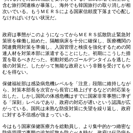
含む旅行関連株が暴落し、海外でも韓国旅行の取り消しが相
次いでいる。もうＭＥＲＳによる国家信頼度下落まで心配し
なければいけない状況だ。
政府は事態がこのようになってからＭＥＲＳ拡散防止緊急対
策班を稼働し始めた。隔離病床を十分に確保し、医療機関の
関連費用対策を準備し、入国管理と検疫を強化するための関
連人材を対策本部に派遣することにした。初期にこうした措
置を取るべきだった。初動対処のゴールデンタイムを逃した
後の対策だ。したがって無能な政府という非難を受けてもや
むを得ない。
保健福祉部は感染病危機レベルを「注意」段階に維持しなが
ら、対策本部長を次官から長官に格上げするなどの対応策を
出した。しかし国民の体感危機はすでに国家非常事態に準ず
る「深刻」レベルであり、政府の対応が遅いという認識が広
がっている。国民は未熟な防疫対策に失望を繰り返し、政府
に対する不信感が強まっている。
今はもう国家保健医療力を総動員し、より集中的かつ緻密な
防疫管理で事態の追加拡散を防ぐべき時だ。政府は伝染病を