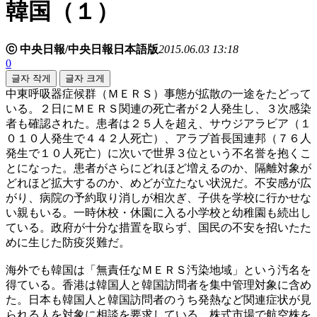
韓国（１）
ⓒ 中央日報/中央日報日本語版
2015.06.03 13:18
0
글자 작게
글자 크게
中東呼吸器症候群（ＭＥＲＳ）事態が拡散の一途をたどって
いる。２日にＭＥＲＳ関連の死亡者が２人発生し、３次感染
者も確認された。患者は２５人を超え、サウジアラビア（１
０１０人発生で４４２人死亡）、アラブ首長国連邦（７６人
発生で１０人死亡）に次いで世界３位という不名誉を抱くこ
とになった。患者がさらにどれほど増えるのか、隔離対象が
どれほど拡大するのか、めどが立たない状況だ。不安感が広
がり、病院の予約取り消しが相次ぎ、子供を学校に行かせな
い親もいる。一時休校・休園に入る小学校と幼稚園も続出し
ている。政府が十分な措置を取らず、国民の不安を招いたた
めに生じた防疫災難だ。
海外でも韓国は「無責任なＭＥＲＳ汚染地域」という汚名を
得ている。香港は韓国人と韓国訪問者を集中管理対象に含め
た。日本も韓国人と韓国訪問者のうち発熱など関連症状が見
られる人を対象に相談を要求している。株式市場で航空株を