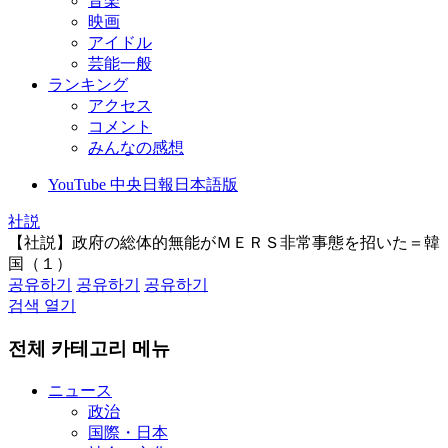
音楽
映画
アイドル
芸能一般
ランキング
アクセス
コメント
みんなの感想
YouTube 中央日報日本語版
社説
【社説】政府の総体的無能がＭＥＲＳ非常事態を招いた＝韓
国（１）
공유하기
공유하기
공유하기
검색 열기
전체 카테고리 메뉴
ニュース
政治
国際・日本