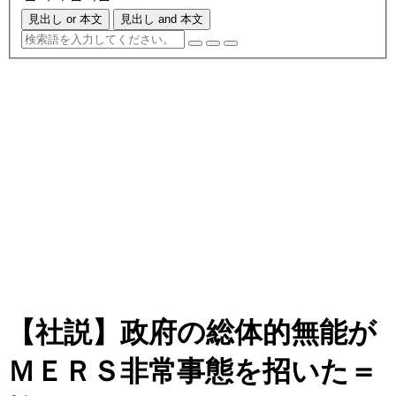
見出し or 本文
見出し and 本文
【社説】政府の総体的無能が
ＭＥＲＳ非常事態を招いた＝