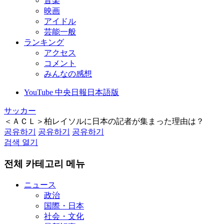
音楽
映画
アイドル
芸能一般
ランキング
アクセス
コメント
みんなの感想
YouTube 中央日報日本語版
サッカー
＜ＡＣＬ＞柏レイソルに日本の記者が集まった理由は？
공유하기
공유하기
공유하기
검색 열기
전체 카테고리 메뉴
ニュース
政治
国際・日本
社会・文化