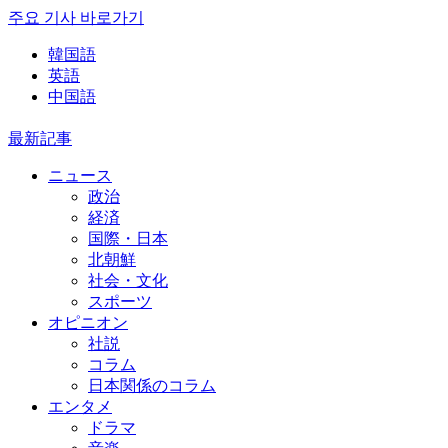
주요 기사 바로가기
韓国語
英語
中国語
最新記事
ニュース
政治
経済
国際・日本
北朝鮮
社会・文化
スポーツ
オピニオン
社説
コラム
日本関係のコラム
エンタメ
ドラマ