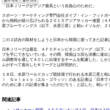
글자 작게
글자 크게
「日本Ｊリーグがアジア最高という自負心のためだ」
スポーツ・マーケティング専門会社ダイブ・イン・フットボ
から熱戦が繰り広げられる２０１５アジアサッカー連盟（Ａ
星ブルーウィングス（以下、水原三星）と柏レイソルが、２
この２試合の取材をしようと日本から韓国に渡ってきた記者
日本Ｊリーグは最近、ＡＦＣチャンピオンズリーグ（以下、
プを手にできないでいる。その間、韓国は５回も決勝に進出
ル調整等を通してＡＣＬに出場するチームを配慮した。しか
ムがすべて進出したＫリーグとは対照的だ。
１８日、水原ワールドカップ競技場で行われる水原三星と柏
ｌ Ｇｏｌａｚｏ（エル・ゴラッソ）のある記者は「日本で
のために多くの記者が集まったのだろう」と話した。柏レイ
関連記事
＜サッカー＞韓国、ＡＦＣランキング１位…日本は４位