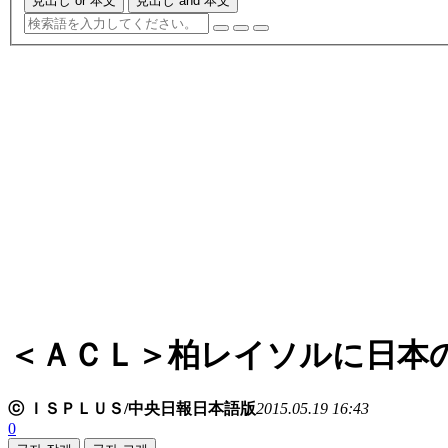
見出し or 本文
見出し and 本文
＜ＡＣＬ＞柏レイソルに日本
ⓒ ＩＳＰＬＵＳ/中央日報日本語版
2015.05.19 16:43
0