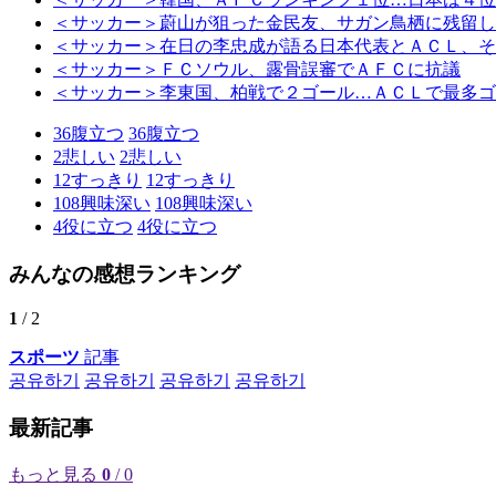
＜サッカー＞蔚山が狙った金民友、サガン鳥栖に残留し
＜サッカー＞在日の李忠成が語る日本代表とＡＣＬ、そ
＜サッカー＞ＦＣソウル、露骨誤審でＡＦＣに抗議
＜サッカー＞李東国、柏戦で２ゴール…ＡＣＬで最多ゴ
36
腹立つ
36
腹立つ
2
悲しい
2
悲しい
12
すっきり
12
すっきり
108
興味深い
108
興味深い
4
役に立つ
4
役に立つ
みんなの感想ランキング
1
/ 2
スポーツ
記事
공유하기
공유하기
공유하기
공유하기
最新記事
もっと見る
0
/ 0