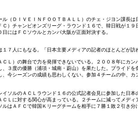
ール（ＤＩＶＥＩＮＦＯＯＴＢＡＬＬ）のチェ・ジヨン課長は
ＦＣ）チャンピオンズリーグ・ラウンド１６で、韓日戦が１９
０日にはＦＣソウルとカンバ大阪が正面対決する。
は１７人にもなる。「日本主要メディアの記者のほとんどが訪
ＡＣＬ）の舞台で力を発揮できないでいる。２００８年にカン
し、３度の優勝（浦項・城南・蔚山）を果たした。プライドを
し、今シーズンの成績も思わしくない。参加４チームの中、カ
レイソルのＡＣＬラウンド１６の公式記者会見に参加した日本
ＡＣＬに対する関心が高まっている。２チームに減ってメディ
ソルはＡＦＣで韓国Ｋリーグチームを相手に７勝１敗２引き分