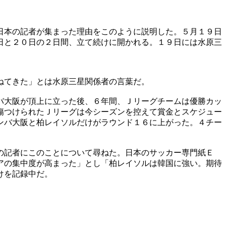
日本の記者が集まった理由をこのように説明した。５月１９日
日と２０日の２日間、立て続けに開かれる。１９日には水原三
ねてきた」とは水原三星関係者の言葉だ。
バ大阪が頂上に立った後、６年間、Ｊリーグチームは優勝カッ
傷つけられたＪリーグは今シーズンを控えて賞金とスケジュー
ンバ大阪と柏レイソルだけがラウンド１６に上がった。４チー
の記者にこのことについて尋ねた。日本のサッカー専門紙Ｅ
アの集中度が高まった」とし「柏レイソルは韓国に強い。期待
けを記録中だ。