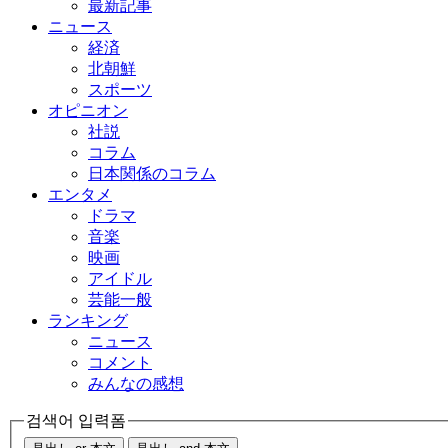
最新記事
ニュース
経済
北朝鮮
スポーツ
オピニオン
社説
コラム
日本関係のコラム
エンタメ
ドラマ
音楽
映画
アイドル
芸能一般
ランキング
ニュース
コメント
みんなの感想
검색어 입력폼