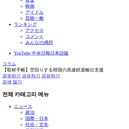
音楽
映画
アイドル
芸能一般
ランキング
アクセス
コメント
みんなの感想
YouTube 中央日報日本語版
コラム
【取材手帳】空回りする韓国の高速鉄道輸出支援
공유하기
공유하기
공유하기
검색 열기
전체 카테고리 메뉴
ニュース
政治
国際・日本
社会・文化