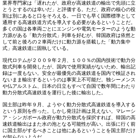
業界専門家は「遅れたが、政府が高速鉄道の輸出で先頭に立
とうとするのは幸いだ」と評価する。ただ、政府の核心の役
割は別にあると口をそろえる。一日でも早く国際標準として
通用する高速鉄道方式を導入する必要があるということだ。
多くの国は各車両ごとにエンジンや電気モーターのような動
力源がある「動力分散式」列車を好むが、韓国政府は依然と
して前と後ろの２車両だけに動力源を搭載した「動力集中
式」高速鉄道に固執している。
現代ロテムが２００９年２月、１００％の国内技術で動力分
散式列車を開発したが、国内で使用実績がないため、輸出記
録は一度もない。安全が最優先の高速鉄道を国内で検証され
ないまま輸出するというのは事実上不可能だ。独シーメンス
や仏アルストム、日本の日立もすべて自国で数年間にわたり
動力分散式高速鉄道を運行した後に輸出した。
国土部は昨年９月、ようやく動力分散式高速鉄道を導入する
という原則を作った。しかし発注計画は見えない。マレーシ
ア・シンガポール政府が動力分散式を採択すれば、韓国の高
速鉄道輸出はまた水の泡となる可能性が高い。出張に行く前
に国土部がするべきことは他にあるということを国土部だけ
が知らないようだ。