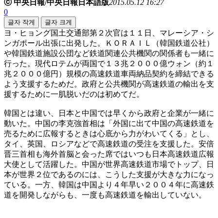
ⓒ 中央日報/中央日報日本語版
2015.05.12 16:27
0
글자 작게
글자 크게
ヨ・ヒョング国土交通部第２次官は１１日、マレーシア・シ
ンガポール出張に出発した。ＫＯＲＡＩＬ（韓国鉄道公社）
や韓国鉄道施設公団など鉄道関連公共機関の関係者も一緒に
行った。現代ロテムが両国で１３兆２０００億ウォン（約１
兆２０００億円）規模の高速鉄道車両納品契約を締結できる
よう支援するためだ。政府と公共機関が高速鉄道の輸出を支
援するために一肌脱いだのは初めてだ。
韓国とは違い、日本と中国では早くから政府と企業が一緒に
動いた。中国の李克強首相は「外国に出て中国の高速鉄道を
売るために広報するときは心底から力がわいてくる」とし、
タイ、英国、ロシアなどで高速鉄道の受注を支援した。安倍
晋三首相も海外首脳と会った席ではいつも日本高速鉄道広報
大使として活躍した。中国が世界高速鉄道市場でトップ、日
本が世界２位であるのには、こうした支援が大きな力になっ
ている。一方、韓国は中国より４年早い２００４年に高速鉄
道を開発しながらも、一度も高速鉄道を輸出していない。