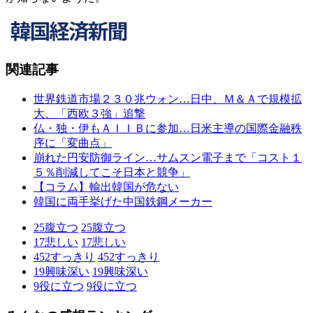
関連記事
世界鉄道市場２３０兆ウォン…日中、Ｍ＆Ａで規模拡
大、「西欧３強」追撃
仏・独・伊もＡＩＩＢに参加…日米主導の国際金融秩
序に「変曲点」
崩れた円安防御ライン…サムスン電子まで「コスト１
５％削減してこそ日本と競争」
【コラム】輸出韓国が危ない
韓国に両手挙げた中国鉄鋼メーカー
25
腹立つ
25
腹立つ
17
悲しい
17
悲しい
452
すっきり
452
すっきり
19
興味深い
19
興味深い
9
役に立つ
9
役に立つ