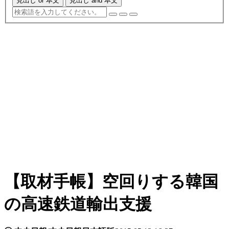
見出し or 本文
見出し and 本文
【取材手帳】空回りする韓国
の高速鉄道輸出支援