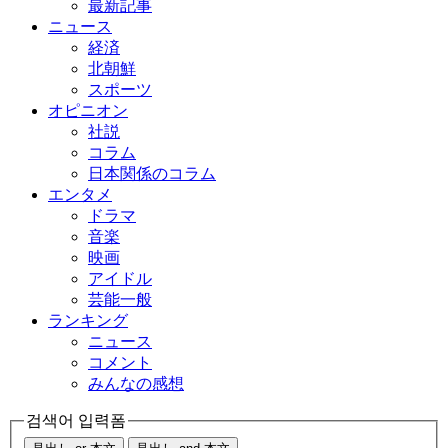
最新記事
ニュース
経済
北朝鮮
スポーツ
オピニオン
社説
コラム
日本関係のコラム
エンタメ
ドラマ
音楽
映画
アイドル
芸能一般
ランキング
ニュース
コメント
みんなの感想
검색어 입력폼