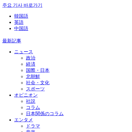
주요 기사 바로가기
韓国語
英語
中国語
最新記事
ニュース
政治
経済
国際・日本
北朝鮮
社会・文化
スポーツ
オピニオン
社説
コラム
日本関係のコラム
エンタメ
ドラマ