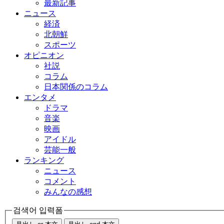
最新記事
ニュース
経済
北朝鮮
スポーツ
オピニオン
社説
コラム
日本関係のコラム
エンタメ
ドラマ
音楽
映画
アイドル
芸能一般
ランキング
ニュース
コメント
みんなの感想
검색어 입력폼