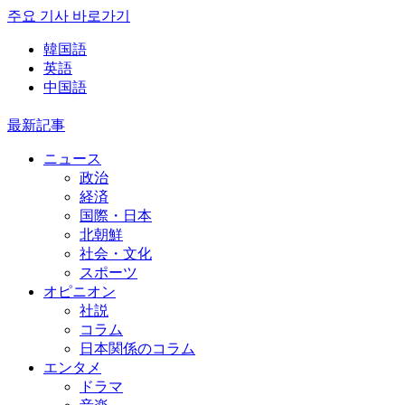
주요 기사 바로가기
韓国語
英語
中国語
最新記事
ニュース
政治
経済
国際・日本
北朝鮮
社会・文化
スポーツ
オピニオン
社説
コラム
日本関係のコラム
エンタメ
ドラマ