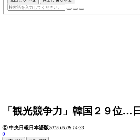
見出し or 本文
見出し and 本文
「観光競争力」韓国２９位…
ⓒ 中央日報日本語版
2015.05.08 14:33
0