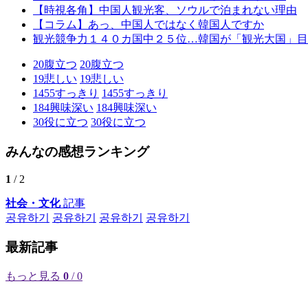
【時視各角】中国人観光客、ソウルで泊まれない理由
【コラム】あっ、中国人ではなく韓国人ですか
観光競争力１４０カ国中２５位…韓国が「観光大国」目
20
腹立つ
20
腹立つ
19
悲しい
19
悲しい
1455
すっきり
1455
すっきり
184
興味深い
184
興味深い
30
役に立つ
30
役に立つ
みんなの感想ランキング
1
/ 2
社会・文化
記事
공유하기
공유하기
공유하기
공유하기
最新記事
もっと見る
0
/ 0