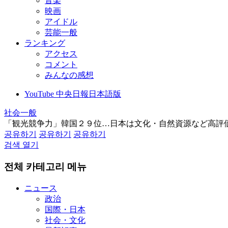
音楽
映画
アイドル
芸能一般
ランキング
アクセス
コメント
みんなの感想
YouTube 中央日報日本語版
社会一般
「観光競争力」韓国２９位…日本は文化・自然資源など高評
공유하기
공유하기
공유하기
검색 열기
전체 카테고리 메뉴
ニュース
政治
国際・日本
社会・文化