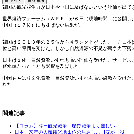
글자 작게
글자 크게
韓国の観光競争力が日本や中国に及ばないという評価が出て
世界経済フォーラム（ＷＥＦ）が６日（現地時間）に公開し
中国（１７位）にも及ばない結果だ。
韓国は２０１３年の２５位から４ランク下がった。一方日本
位と高い評価を受けた。しかし自然資源の不足が競争力下落
日本は文化・自然資源いずれも高い評価を受けた。サービス
低水準だったことも影響を及ぼした。
中国もやはり文化資源、自然資源いずれも高い点数を受けた
れた。
関連記事
【コラム】韓日観光戦争、歴史戦争より難しい
日本、来年の人気観光地１位の見通し…円安が一役