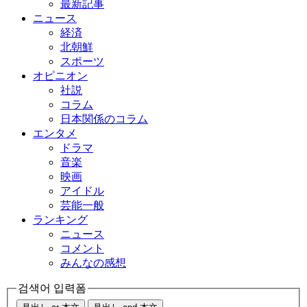
最新記事
ニュース
経済
北朝鮮
スポーツ
オピニオン
社説
コラム
日本関係のコラム
エンタメ
ドラマ
音楽
映画
アイドル
芸能一般
ランキング
ニュース
コメント
みんなの感想
검색어 입력폼