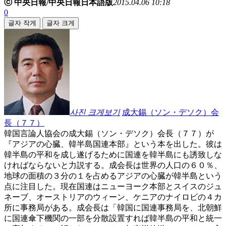
ⓒ 中央日報/中央日報日本語版
2015.04.06 10:18
0
글자 작게
글자 크게
사진 크게보기
成大錫（ソン・デソク）会
長（７７）
韓国言論人協会の成大錫（ソン・デソク）会長（７７）が
『アジアの心臓、韓半島国連本部』という本を出した。彼は
韓半島の平和を成し遂げるために国連を韓半島にも誘致しな
ければならないと力説する。成会長は世界の人口の６０％、
地球の面積の３分の１を占めるアジアの心臓が韓半島という
点に注目した。現在国連はニューヨーク本部とスイスのジュ
ネーブ、オーストリアのウィーン、ケニアのナイロビの４カ
所に事務局がある。成会長は「韓国に国連事務局を、北朝鮮
に国連傘下機関の一部を分散設置すれば韓半島の平和と統一