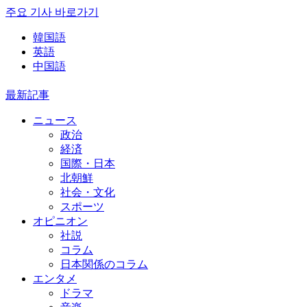
주요 기사 바로가기
韓国語
英語
中国語
最新記事
ニュース
政治
経済
国際・日本
北朝鮮
社会・文化
スポーツ
オピニオン
社説
コラム
日本関係のコラム
エンタメ
ドラマ