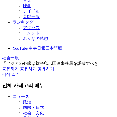
音楽
映画
アイドル
芸能一般
ランキング
アクセス
コメント
みんなの感想
YouTube 中央日報日本語版
社会一般
「アジアの心臓は韓半島…国連事務局を誘致すべき」
공유하기
공유하기
공유하기
검색 열기
전체 카테고리 메뉴
ニュース
政治
国際・日本
社会・文化