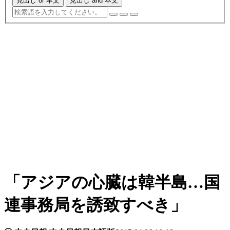
見出し or 本文
見出し and 本文
「アジアの心臓は韓半島…国
連事務局を誘致すべき」