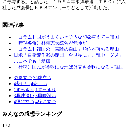
に寄与する」と話した。１９６４年東洋放送（ＴＢＣ）に入
社した成会長はＫＢＳアンカーなどとして活動した。
関連記事
【コラム】国がうまくいきそうな印象与えて＝韓国
【時視各角】朴槿恵大統領が危険だ
【コラム】韓国の「言論の自由」順位が落ちる理由
日米「自衛隊作戦の範囲、全世界に」、韓中「ダメ」
…日本でも「憂慮」
【社説】国民が柔軟になれば外交も柔軟になる＝韓国
35
腹立つ
35
腹立つ
4
悲しい
4
悲しい
1
すっきり
1
すっきり
3
興味深い
3
興味深い
4
役に立つ
4
役に立つ
みんなの感想ランキング
1
/ 2