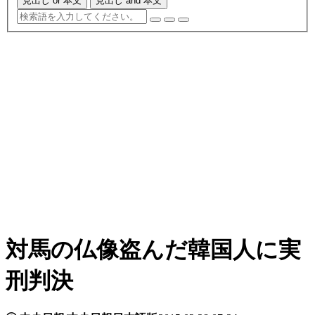
見出し or 本文
見出し and 本文
対馬の仏像盗んだ韓国人に実
刑判決