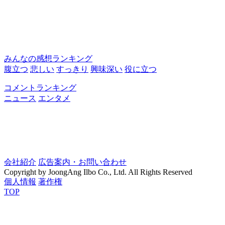
みんなの感想ランキング
腹立つ
悲しい
すっきり
興味深い
役に立つ
コメントランキング
ニュース
エンタメ
会社紹介
広告案内・お問い合わせ
Copyright by JoongAng Ilbo Co., Ltd. All Rights Reserved
個人情報
著作権
TOP