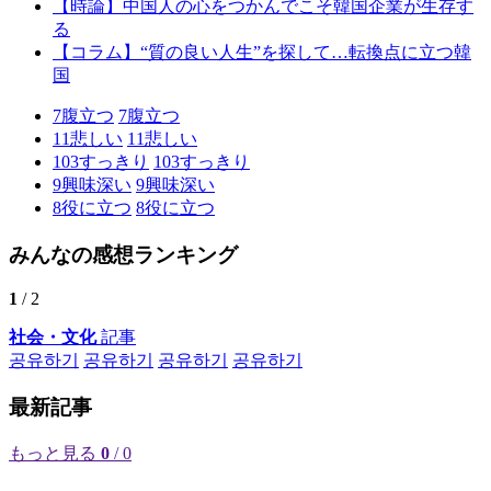
【時論】中国人の心をつかんでこそ韓国企業が生存す
る
【コラム】“質の良い人生”を探して…転換点に立つ韓
国
7
腹立つ
7
腹立つ
11
悲しい
11
悲しい
103
すっきり
103
すっきり
9
興味深い
9
興味深い
8
役に立つ
8
役に立つ
みんなの感想ランキング
1
/ 2
社会・文化
記事
공유하기
공유하기
공유하기
공유하기
最新記事
もっと見る
0
/ 0