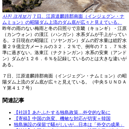
사진 크게보기
７日、江原道麟蹄郡南面（インジェグン・ナ
ムミョン）の昭陽ダム上流のダム底が広々と見えている。
昨年の雨のない梅雨と冬の日照りで京畿（キョンギ）・江原
（カンウォン）の漢江（ハンガン）水系ダムが干上がってい
る。２日現在の昭陽江（ソヤンガン）ダムの貯水量は総貯水
量２９億立方メートルの３２．２％で、例年の７１．７％水
準に過ぎない。洛東江（ナクトンガン）水系の安東（アンド
ン）ダムが１２６．６％を記録しているのとは大きな違いが
ある。
７日、江原道麟蹄郡南面（インジェグン・ナムミョン）の昭
陽ダム上流のダム底が広々と見えている。（中央ＳＵＮＤＡ
Ｙ第４１７号）
関連記事
【社説】あたふたする独島政策…外交的な恥に
【寄稿】中国の急変、機敏な対応が切実＝韓国
独島施設の保留で騒がしいが…日本は「外交の成果」