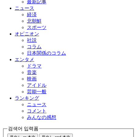
最新記事
ニュース
経済
北朝鮮
スポーツ
オピニオン
社説
コラム
日本関係のコラム
エンタメ
ドラマ
音楽
映画
アイドル
芸能一般
ランキング
ニュース
コメント
みんなの感想
검색어 입력폼