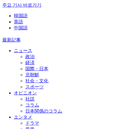
주요 기사 바로가기
韓国語
英語
中国語
最新記事
ニュース
政治
経済
国際・日本
北朝鮮
社会・文化
スポーツ
オピニオン
社説
コラム
日本関係のコラム
エンタメ
ドラマ