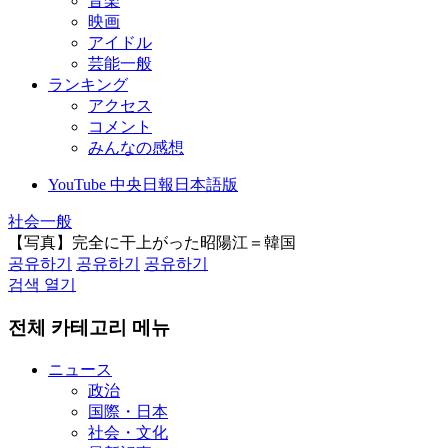
音楽
映画
アイドル
芸能一般
ランキング
アクセス
コメント
みんなの感想
YouTube 中央日報日本語版
社会一般
【写真】完全に干上がった昭陽江＝韓国
공유하기
공유하기
공유하기
검색 열기
전체 카테고리 메뉴
ニュース
政治
国際・日本
社会・文化