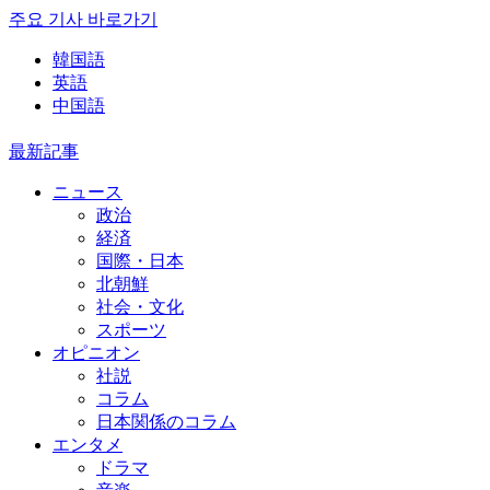
주요 기사 바로가기
韓国語
英語
中国語
最新記事
ニュース
政治
経済
国際・日本
北朝鮮
社会・文化
スポーツ
オピニオン
社説
コラム
日本関係のコラム
エンタメ
ドラマ