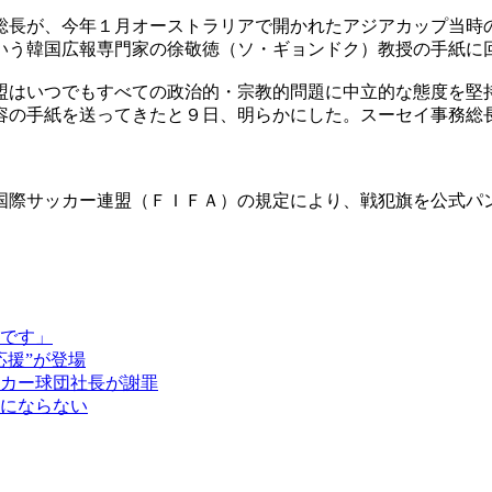
総長が、今年１月オーストラリアで開かれたアジアカップ当時
いう韓国広報専門家の徐敬徳（ソ・ギョンドク）教授の手紙に
盟はいつでもすべての政治的・宗教的問題に中立的な態度を堅
容の手紙を送ってきたと９日、明らかにした。スーセイ事務総
国際サッカー連盟（ＦＩＦＡ）の規定により、戦犯旗を公式パ
です」
応援”が登場
カー球団社長が謝罪
にならない