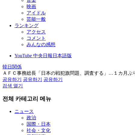
音楽
映画
アイドル
芸能一般
ランキング
アクセス
コメント
みんなの感想
YouTube 中央日報日本語版
韓日関係
ＡＦＣ事務総長「日本の戦犯旗問題、調査する」…１カ月ぶ
공유하기
공유하기
공유하기
검색 열기
전체 카테고리 메뉴
ニュース
政治
国際・日本
社会・文化