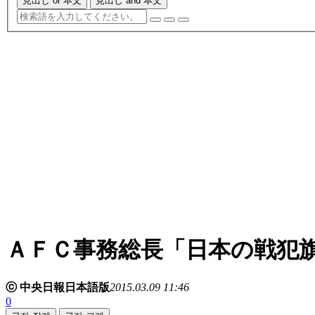
見出し or 本文
見出し and 本文
ＡＦＣ事務総長「日本の戦犯
ⓒ 中央日報日本語版
2015.03.09 11:46
0