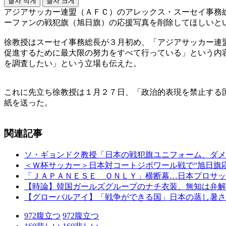
글자 작게
글자 크게
アジアサッカー連盟（ＡＦＣ）のアレックス・スーセイ事務
ーファンの戦犯旗（旭日旗）の応援写真を削除してほしいと
徐教授はスーセイ事務総長が３月初め、「アジアサッカー連
促進するために最大限の努力をすべて行っている」という内
を調査したい」という立場も伝えた。
これに先立ち徐教授は１月２７日、「政治的表現を禁止する
紙を送った。
関連記事
ソ・ギョンドク教授「日本の戦犯旗ユニフォーム、ダメ
＜Ｗ杯サッカー＞日本対コートジボワール戦で“旭日旗
「ＪＡＰＡＮＥＳＥ ＯＮＬＹ」横断幕…日本プロサッ
【時論】韓国ガールズグループのナチ衣装、無知は弁解
【グローバルアイ】「戦争ができる国」日本の蒸し暑さ
972
腹立つ
972
腹立つ