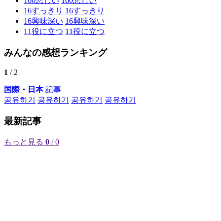
160
悲しい
160
悲しい
16
すっきり
16
すっきり
16
興味深い
16
興味深い
11
役に立つ
11
役に立つ
みんなの感想ランキング
1
/ 2
国際・日本
記事
공유하기
공유하기
공유하기
공유하기
最新記事
もっと見る
0
/ 0