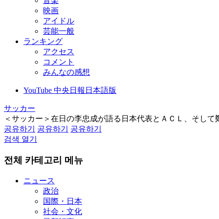
音楽
映画
アイドル
芸能一般
ランキング
アクセス
コメント
みんなの感想
YouTube 中央日報日本語版
サッカー
＜サッカー＞在日の李忠成が語る日本代表とＡＣＬ、そして
공유하기
공유하기
공유하기
검색 열기
전체 카테고리 메뉴
ニュース
政治
国際・日本
社会・文化