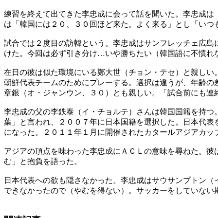
練習を終えて出てきた李忠成に会って話を聞いた。李忠成は
は「韓国には２０、３０回ほど来た。よく来る」とし「いつ
試合では２度目の訪韓という。李忠成はサンフレッチェ広島
けた。今回は必ず引き分け…いや勝ちたい（韓国語に不慣れ
在日の彼は似た環境にいる鄭大世（チョン・テセ）と親しい
朝鮮代表チームのためにプレーする。選択は違うが、年齢の
章銀（オ・ジャンウン、３０）とも親しい。「試合前にも連
李忠成の父の李鉄泰（イ・チョルテ）さんは韓国国籍を持つ
葉」と言われ、２００７年に日本国籍を選択した。日本代表
になった。２０１１年１月に開催されたカタールアジアカッ
アジアの頂点を味わった李忠成にＡＣＬの意味を尋ねた。彼
む」と抱負を語った。
日本代表への欲も隠さなかった。李忠成はサウサンプトン（
できなかったので（やむを得ない）。サッカーをしていない