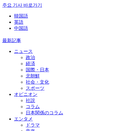
주요 기사 바로가기
韓国語
英語
中国語
最新記事
ニュース
政治
経済
国際・日本
北朝鮮
社会・文化
スポーツ
オピニオン
社説
コラム
日本関係のコラム
エンタメ
ドラマ