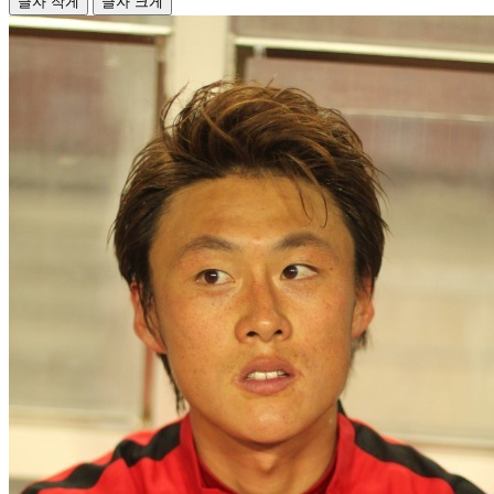
글자 작게
글자 크게