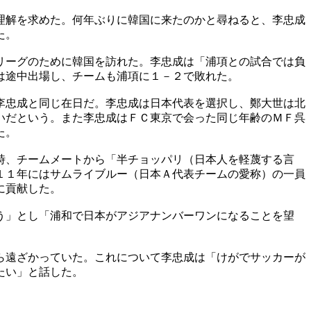
理解を求めた。何年ぶりに韓国に来たのかと尋ねると、李忠成
た。
リーグのために韓国を訪れた。李忠成は「浦項との試合では負
は途中出場し、チームも浦項に１－２で敗れた。
李忠成と同じ在日だ。李忠成は日本代表を選択し、鄭大世は北
いだという。また李忠成はＦＣ東京で会った同じ年齢のＭＦ呉
た。
時、チームメートから「半チョッパリ（日本人を軽蔑する言
１１年にはサムライブルー（日本Ａ代表チームの愛称）の一員
に貢献した。
う」とし「浦和で日本がアジアナンバーワンになることを望
ら遠ざかっていた。これについて李忠成は「けがでサッカーが
たい」と話した。