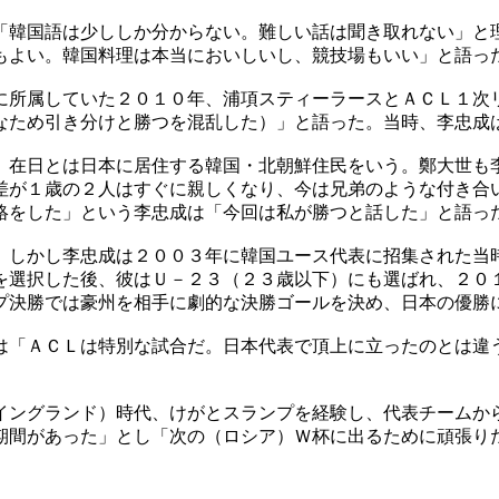
「韓国語は少ししか分からない。難しい話は聞き取れない」と
もよい。韓国料理は本当においしいし、競技場もいい」と語っ
に所属していた２０１０年、浦項スティーラースとＡＣＬ１次
なため引き分けと勝つを混乱した）」と語った。当時、李忠成
。在日とは日本に居住する韓国・北朝鮮住民をいう。鄭大世も
差が１歳の２人はすぐに親しくなり、今は兄弟のような付き合
絡をした」という李忠成は「今回は私が勝つと話した」と語っ
。しかし李忠成は２００３年に韓国ユース代表に招集された当
を選択した後、彼はＵ－２３（２３歳以下）にも選ばれ、２０
プ決勝では豪州を相手に劇的な決勝ゴールを決め、日本の優勝
は「ＡＣＬは特別な試合だ。日本代表で頂上に立ったのとは違
イングランド）時代、けがとスランプを経験し、代表チームか
期間があった」とし「次の（ロシア）Ｗ杯に出るために頑張り