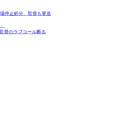
場停止処分、監督も更迭
」
ョ監督のラブコール断る