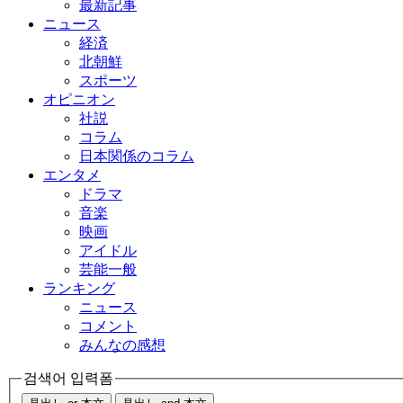
最新記事
ニュース
経済
北朝鮮
スポーツ
オピニオン
社説
コラム
日本関係のコラム
エンタメ
ドラマ
音楽
映画
アイドル
芸能一般
ランキング
ニュース
コメント
みんなの感想
검색어 입력폼