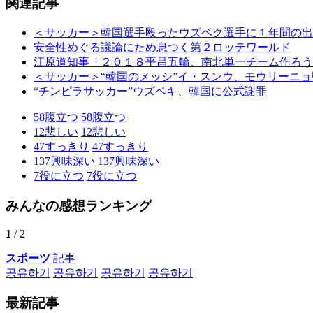
関連記事
＜サッカー＞韓国選手殴ったウズベク選手に１年間の出
安全性めぐる議論にため息つく第２ロッテワールド
江原道知事「２０１８平昌五輪、南北単一チーム作ろう
＜サッカー＞“韓国のメッシ”イ・スンウ、モウリーニ
“チンピラサッカー”ウズベキ、韓国に公式謝罪
58
腹立つ
58
腹立つ
12
悲しい
12
悲しい
47
すっきり
47
すっきり
137
興味深い
137
興味深い
7
役に立つ
7
役に立つ
みんなの感想ランキング
1
/ 2
スポーツ
記事
공유하기
공유하기
공유하기
공유하기
最新記事