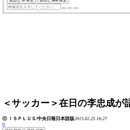
見出し or 本文
見出し and 本文
＜サッカー＞在日の李忠成が
ⓒ ＩＳＰＬＵＳ/中央日報日本語版
2015.02.25 16:27
0