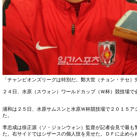
「チャンピオンズリーグは特別だ。鄭大世（チョン・テセ）
２４日、水原（スウォン）ワールドカップ（Ｗ杯）競技場で
浦和は２５日、水原サムスンと水原Ｗ杯競技場で２０１５ア
た。
李忠成は徐正源（ソ・ジョンウォン）監督が記者会見で最も
た。右サイドではシザースの個人技を見せた。ＤＦに止めら