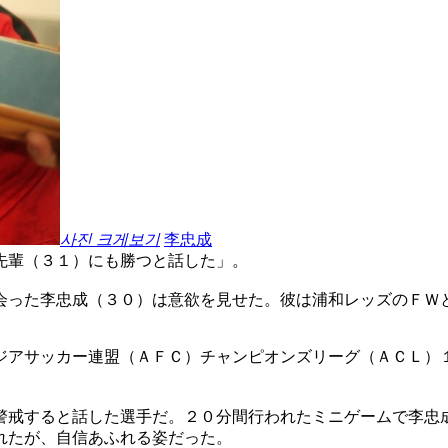
사진 크게보기
李忠成
先輩（３１）にも勝つと話した」。
会った李忠成（３０）は意欲を見せた。彼は浦和レッズのＦＷ
ジアサッカー連盟（ＡＦＣ）チャンピオンズリーグ（ＡＣＬ）
警戒すると話した選手だ。２０分間行われたミニゲームで李忠
れたが、自信あふれる姿だった。