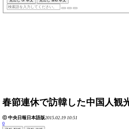
見出し or 本文
見出し and 本文
春節連休で訪韓した中国人観
ⓒ 中央日報日本語版
2015.02.19 10:51
0