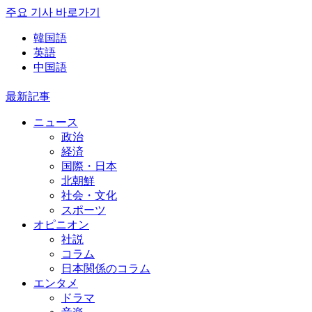
주요 기사 바로가기
韓国語
英語
中国語
最新記事
ニュース
政治
経済
国際・日本
北朝鮮
社会・文化
スポーツ
オピニオン
社説
コラム
日本関係のコラム
エンタメ
ドラマ