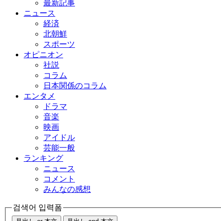
最新記事
ニュース
経済
北朝鮮
スポーツ
オピニオン
社説
コラム
日本関係のコラム
エンタメ
ドラマ
音楽
映画
アイドル
芸能一般
ランキング
ニュース
コメント
みんなの感想
검색어 입력폼