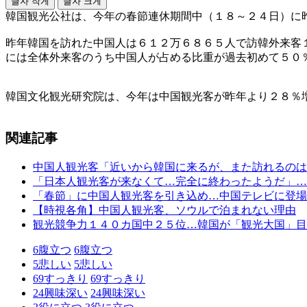
글자 작게
글자 크게
韓国観光公社は、今年の春節連休期間中（１８～２４日）に
昨年韓国を訪れた中国人は６１２万６８６５人で訪韓外来客
には全体外来客のうち中国人が占める比重が過去初めて５０
韓国文化観光研究院は、今年は中国観光客が昨年より２８％
関連記事
中国人観光客「近いから韓国に来るが、また訪れるのは
「日本人観光客が来なくて…完全に終わったようだ」…
「春節」に中国人観光客を引き込め…中国テレビに登場
【時視各角】中国人観光客、ソウルで泊まれない理由
観光競争力１４０カ国中２５位…韓国が「観光大国」目
6
腹立つ
6
腹立つ
5
悲しい
5
悲しい
69
すっきり
69
すっきり
24
興味深い
24
興味深い