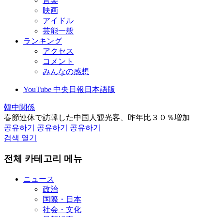
音楽
映画
アイドル
芸能一般
ランキング
アクセス
コメント
みんなの感想
YouTube 中央日報日本語版
韓中関係
春節連休で訪韓した中国人観光客、昨年比３０％増加
공유하기
공유하기
공유하기
검색 열기
전체 카테고리 메뉴
ニュース
政治
国際・日本
社会・文化