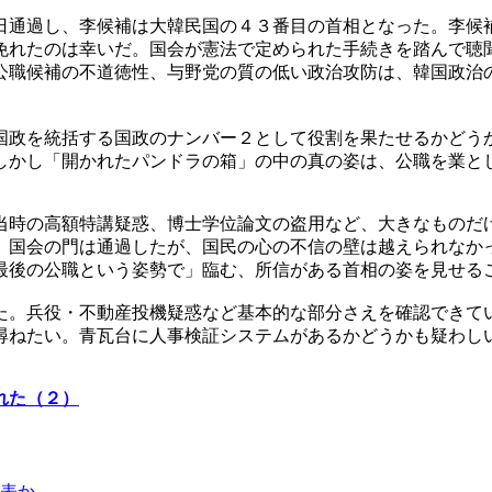
日通過し、李候補は大韓民国の４３番目の首相となった。李候
免れたのは幸いだ。国会が憲法で定められた手続きを踏んで聴
公職候補の不道徳性、与野党の質の低い政治攻防は、韓国政治
国政を統括する国政のナンバー２として役割を果たせるかどう
しかし「開かれたパンドラの箱」の中の真の姿は、公職を業と
当時の高額特講疑惑、博士学位論文の盗用など、大きなものだ
。国会の門は通過したが、国民の心の不信の壁は越えられなか
最後の公職という姿勢で」臨む、所信がある首相の姿を見せる
た。兵役・不動産投機疑惑など基本的な部分さえを確認できて
尋ねたい。青瓦台に人事検証システムがあるかどうかも疑わし
れた（２）
表か