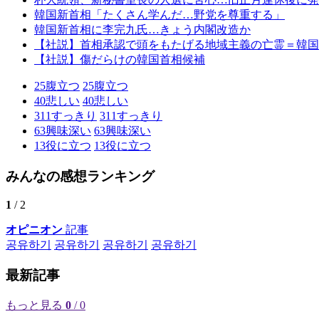
韓国新首相「たくさん学んだ…野党を尊重する」
韓国新首相に李完九氏…きょう内閣改造か
【社説】首相承認で頭をもたげる地域主義の亡霊＝韓国
【社説】傷だらけの韓国首相候補
25
腹立つ
25
腹立つ
40
悲しい
40
悲しい
311
すっきり
311
すっきり
63
興味深い
63
興味深い
13
役に立つ
13
役に立つ
みんなの感想ランキング
1
/ 2
オピニオン
記事
공유하기
공유하기
공유하기
공유하기
最新記事
もっと見る
0
/ 0