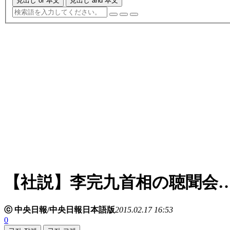
見出し or 本文
見出し and 本文
【社説】李完九首相の聴聞会
ⓒ 中央日報/中央日報日本語版
2015.02.17 16:53
0