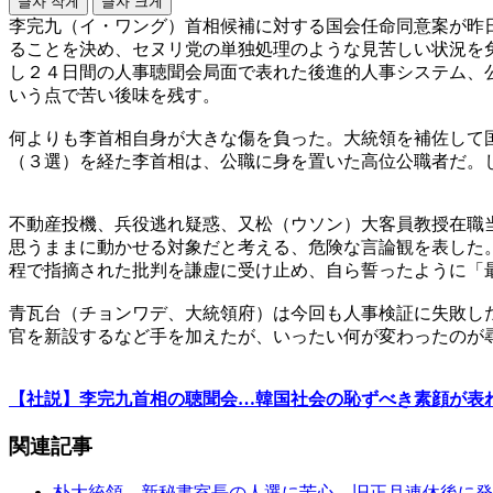
글자 작게
글자 크게
李完九（イ・ワング）首相候補に対する国会任命同意案が昨
ることを決め、セヌリ党の単独処理のような見苦しい状況を
し２４日間の人事聴聞会局面で表れた後進的人事システム、
いう点で苦い後味を残す。
何よりも李首相自身が大きな傷を負った。大統領を補佐して
（３選）を経た李首相は、公職に身を置いた高位公職者だ。
不動産投機、兵役逃れ疑惑、又松（ウソン）大客員教授在職
思うままに動かせる対象だと考える、危険な言論観を表した
程で指摘された批判を謙虚に受け止め、自ら誓ったように「
青瓦台（チョンワデ、大統領府）は今回も人事検証に失敗し
官を新設するなど手を加えたが、いったい何が変わったのが
【社説】李完九首相の聴聞会…韓国社会の恥ずべき素顔が表
関連記事
朴大統領、新秘書室長の人選に苦心…旧正月連休後に発