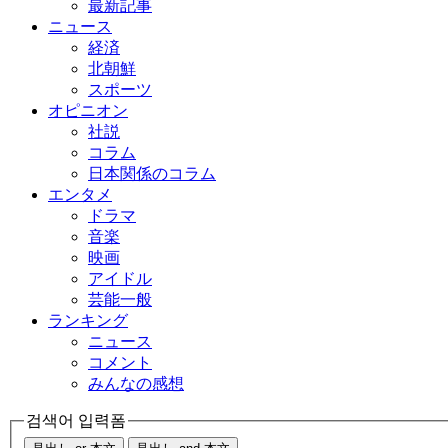
最新記事
ニュース
経済
北朝鮮
スポーツ
オピニオン
社説
コラム
日本関係のコラム
エンタメ
ドラマ
音楽
映画
アイドル
芸能一般
ランキング
ニュース
コメント
みんなの感想
검색어 입력폼