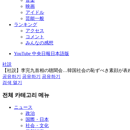
音楽
映画
アイドル
芸能一般
ランキング
アクセス
コメント
みんなの感想
YouTube 中央日報日本語版
社説
【社説】李完九首相の聴聞会…韓国社会の恥ずべき素顔が表
공유하기
공유하기
공유하기
검색 열기
전체 카테고리 메뉴
ニュース
政治
国際・日本
社会・文化