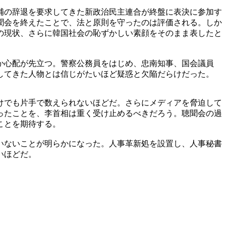
補の辞退を要求してきた新政治民主連合が終盤に表決に参加す
聞会を終えたことで、法と原則を守ったのは評価される。しか
の現状、さらに韓国社会の恥ずかしい素顔をそのまま表したと
か心配が先立つ。警察公務員をはじめ、忠南知事、国会議員
してきた人物とは信じがたいほど疑惑と欠陥だらけだった。
けでも片手で数えられないほどだ。さらにメディアを脅迫して
ったことを、李首相は重く受け止めるべきだろう。聴聞会の過
ことを期待する。
いないことが明らかになった。人事革新処を設置し、人事秘書
いほどだ。