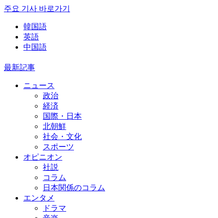
주요 기사 바로가기
韓国語
英語
中国語
最新記事
ニュース
政治
経済
国際・日本
北朝鮮
社会・文化
スポーツ
オピニオン
社説
コラム
日本関係のコラム
エンタメ
ドラマ