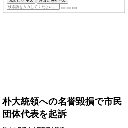
見出し or 本文
見出し and 本文
朴大統領への名誉毀損で市民
団体代表を起訴