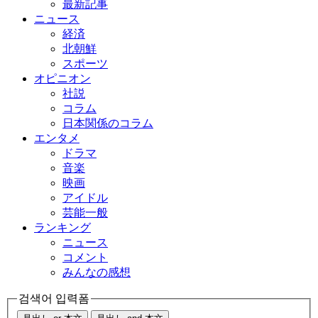
最新記事
ニュース
経済
北朝鮮
スポーツ
オピニオン
社説
コラム
日本関係のコラム
エンタメ
ドラマ
音楽
映画
アイドル
芸能一般
ランキング
ニュース
コメント
みんなの感想
검색어 입력폼