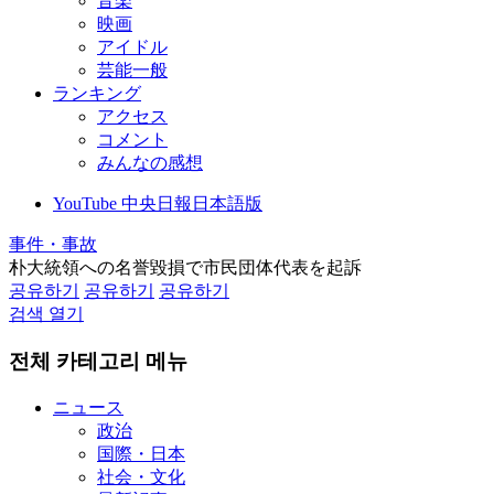
音楽
映画
アイドル
芸能一般
ランキング
アクセス
コメント
みんなの感想
YouTube 中央日報日本語版
事件・事故
朴大統領への名誉毀損で市民団体代表を起訴
공유하기
공유하기
공유하기
검색 열기
전체 카테고리 메뉴
ニュース
政治
国際・日本
社会・文化