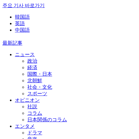
주요 기사 바로가기
韓国語
英語
中国語
最新記事
ニュース
政治
経済
国際・日本
北朝鮮
社会・文化
スポーツ
オピニオン
社説
コラム
日本関係のコラム
エンタメ
ドラマ