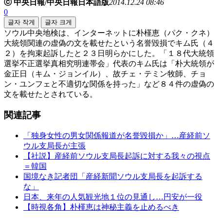
ⓒ 中央日報/中央日報日本語版
2014.12.24 08:46
0
글자 작게
글자 크게
ソウル中央地検は、インターネットに朴槿恵（パク・クネ）
大統領関連の虚偽の文を載せたという名誉毀損でキム氏（４
２）を拘束起訴したと２３日明らかにした。「１８代大統領
選挙不正選挙真相究明連帯会」代表のキム氏は「朴大統領が
金正日（キム・ジョンイル）、故チェ・テミン牧師、チョ
ン・ユンフェと不適切な関係を持った」など８４件の虚偽の
文を載せたとされている。
関連記事
「独身女性の男女関係報道が名誉毀損か」…産経前ソ
ウル支局長が主張
【社説】産経前ソウル支局長起訴に対する我々の視点
＝韓国
国境なき記者団「産経新聞ソウル支局長を起訴する
な」
日本、来年の人気観光地１位の見通し…円安が一役
【時視各角】朴槿恵は神秘主義を止めるべき