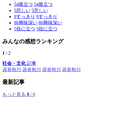
54
腹立つ
54
腹立つ
5
悲しい
5
悲しい
9
すっきり
9
すっきり
86
興味深い
86
興味深い
5
役に立つ
5
役に立つ
みんなの感想ランキング
1
/ 2
社会・文化
記事
공유하기
공유하기
공유하기
공유하기
最新記事
もっと見る
0
/ 0