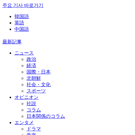
주요 기사 바로가기
韓国語
英語
中国語
最新記事
ニュース
政治
経済
国際・日本
北朝鮮
社会・文化
スポーツ
オピニオン
社説
コラム
日本関係のコラム
エンタメ
ドラマ