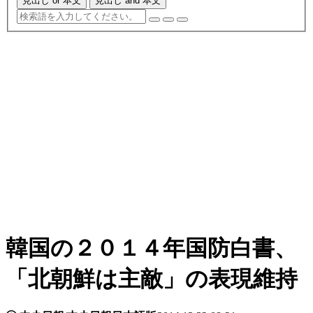
見出し or 本文
見出し and 本文
韓国の２０１４年国防白書、
「北朝鮮は主敵」の表現維持