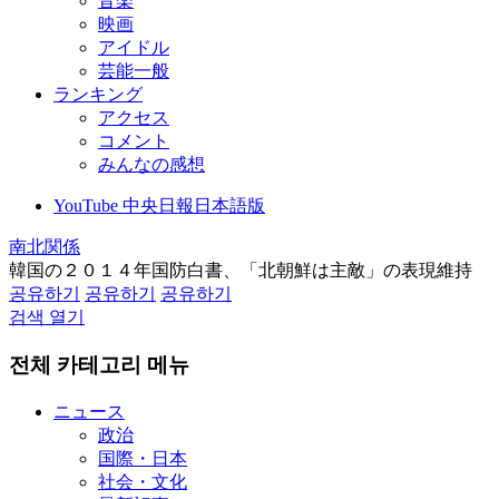
音楽
映画
アイドル
芸能一般
ランキング
アクセス
コメント
みんなの感想
YouTube 中央日報日本語版
南北関係
韓国の２０１４年国防白書、「北朝鮮は主敵」の表現維持
공유하기
공유하기
공유하기
검색 열기
전체 카테고리 메뉴
ニュース
政治
国際・日本
社会・文化