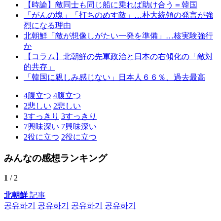
【時論】敵同士も同じ船に乗れば助け合う＝韓国
「がんの塊」「打ちのめす敵」…朴大統領の発言が強
烈になる理由
北朝鮮「敵が想像しがたい一発を準備」…核実験強行
か
【コラム】北朝鮮の先軍政治と日本の右傾化の「敵対
的共存」
「韓国に親しみ感じない」日本人６６％、過去最高
4
腹立つ
4
腹立つ
2
悲しい
2
悲しい
3
すっきり
3
すっきり
7
興味深い
7
興味深い
2
役に立つ
2
役に立つ
みんなの感想ランキング
1
/ 2
北朝鮮
記事
공유하기
공유하기
공유하기
공유하기