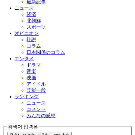
最新記事
ニュース
経済
北朝鮮
スポーツ
オピニオン
社説
コラム
日本関係のコラム
エンタメ
ドラマ
音楽
映画
アイドル
芸能一般
ランキング
ニュース
コメント
みんなの感想
검색어 입력폼