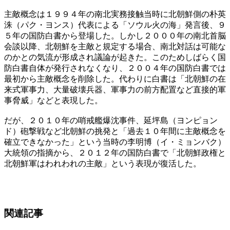
主敵概念は１９９４年の南北実務接触当時に北朝鮮側の朴英
洙（パク・ヨンス）代表による「ソウル火の海」発言後、９
５年の国防白書から登場した。しかし２０００年の南北首脳
会談以降、北朝鮮を主敵と規定する場合、南北対話は可能な
のかとの気流が形成され議論が起きた。このためしばらく国
防白書自体が発行されなくなり、２００４年の国防白書では
最初から主敵概念を削除した。代わりに白書は「北朝鮮の在
来式軍事力、大量破壊兵器、軍事力の前方配置など直接的軍
事脅威」などと表現した。
だが、２０１０年の哨戒艦爆沈事件、延坪島（ヨンピョン
ド）砲撃戦など北朝鮮の挑発と「過去１０年間に主敵概念を
確立できなかった」という当時の李明博（イ・ミョンバク）
大統領の指摘から、２０１２年の国防白書で「北朝鮮政権と
北朝鮮軍はわれわれの主敵」という表現が復活した。
関連記事