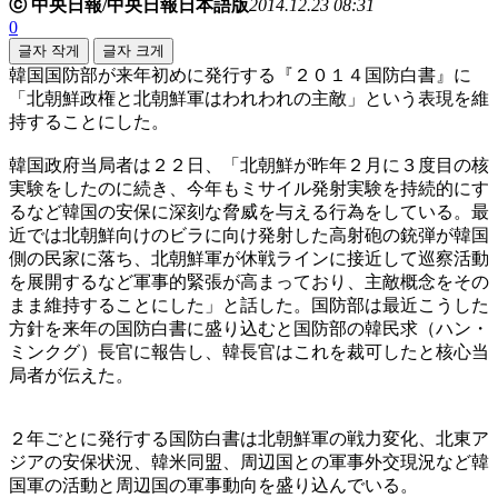
ⓒ 中央日報/中央日報日本語版
2014.12.23 08:31
0
글자 작게
글자 크게
韓国国防部が来年初めに発行する『２０１４国防白書』に
「北朝鮮政権と北朝鮮軍はわれわれの主敵」という表現を維
持することにした。
韓国政府当局者は２２日、「北朝鮮が昨年２月に３度目の核
実験をしたのに続き、今年もミサイル発射実験を持続的にす
るなど韓国の安保に深刻な脅威を与える行為をしている。最
近では北朝鮮向けのビラに向け発射した高射砲の銃弾が韓国
側の民家に落ち、北朝鮮軍が休戦ラインに接近して巡察活動
を展開するなど軍事的緊張が高まっており、主敵概念をその
まま維持することにした」と話した。国防部は最近こうした
方針を来年の国防白書に盛り込むと国防部の韓民求（ハン・
ミンクグ）長官に報告し、韓長官はこれを裁可したと核心当
局者が伝えた。
２年ごとに発行する国防白書は北朝鮮軍の戦力変化、北東ア
ジアの安保状況、韓米同盟、周辺国との軍事外交現況など韓
国軍の活動と周辺国の軍事動向を盛り込んでいる。