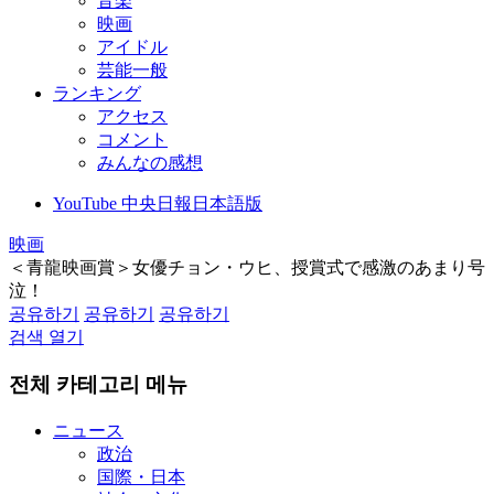
音楽
映画
アイドル
芸能一般
ランキング
アクセス
コメント
みんなの感想
YouTube 中央日報日本語版
映画
＜青龍映画賞＞女優チョン・ウヒ、授賞式で感激のあまり号
泣！
공유하기
공유하기
공유하기
검색 열기
전체 카테고리 메뉴
ニュース
政治
国際・日本