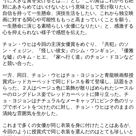
うに大きな賞を受けるとは…」とし「この賞はこれからも絶
対にあきらめてはいけないという意味として受け取りたい。
自信を持って一生懸命、演技生活をしたい。これから独立映
画に対する関心や可能性ももっと高まっていくことを願う。
一生懸命に演じる素晴らしい女優になりたい」と、感激する
心を抑えられない様子で感想を伝えた。
チョン・ウヒは今回の主演女優賞をめぐり、『共犯』のソ
ン・イェジン、『怪しい彼女』のシム・ウンギョン、『優雅
な嘘』のキム・ヒエ、『家へ行く道』のチョン・ドヨンなど
と競い合った。
一方、同日、チョン・ウヒはチョ・ヨジョンと青龍映画祭授
賞式レッドカーペットで同じドレスを着て登場し、話題をさ
らった。２人はベージュ色に装飾が散りばめられたシースル
ーのロングドレス姿でレッドカーペットに降り立った。チ
ョ・ヨジョンはナチュラルなメーキャップにピンク色のリッ
プでポイントをつけたのに対し、チョン・ウヒはそのままの
清純な雰囲気を生かした。
これまで多くの女優が同じ衣装を身に付けたことはあるが、
今回のように授賞式で同じ衣装を選んだのはとても珍しいと