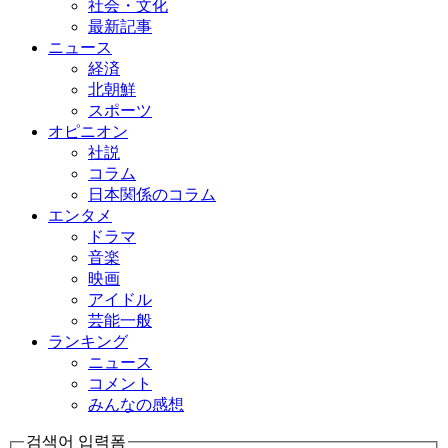
社会・文化
最新記事
ニュース
経済
北朝鮮
スポーツ
オピニオン
社説
コラム
日本関係のコラム
エンタメ
ドラマ
音楽
映画
アイドル
芸能一般
ランキング
ニュース
コメント
みんなの感想
검색어 입력폼