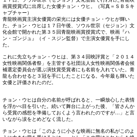
画賞授賞式に出席した女優チョン・ウヒ。（写真＝ＳＢＳキ
ャプチャー）
青龍映画賞主演女優賞の栄光には女優チョン・ウヒが輝い
た。チョン・ウヒは１７日午後、ソウル世宗（セジョン）文
化会館で開かれた第３５回青龍映画賞授賞式で、映画『ハ
ン・ゴンジュ』（イ・スジン監督）で主演女優賞を手にし
た。
これに先立ちチョン・ウヒは、第３４回映評賞と「２０１４
女性映画関係者祭」を主管する社団法人女性映画関係者会候
補選定委員会が選ぶ演技賞受賞者にも名前を入れていた。青
龍も合わせると３冠を手にしたことになる。今年最も輝いた
女優と評価されたのだ。
チョン・ウヒは自分の名前が呼ばれると、一瞬放心した表情
を浮かべ目を引いた。続いて舞台に上がった後、「皆さんか
ら受賞の感想を準備しておくよう言われたのですが…」と言
いながら涙をとめどなく流した。
チョン・ウヒは「このように小さな映画に無名の私がこのよ