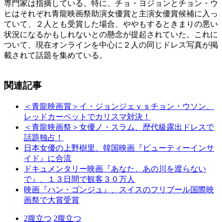
専門家は指摘している。特に、チョ・ヨジョンとチョン・ウ
ヒはそれぞれ青龍映画祭助演女優賞と主演女優賞候補に入っ
ていて、２人とも受賞した場合、ややもするときまりの悪い
状況になるかもしれないとの懸念が提起されていた。これに
ついて、現在オンラインを中心に２人の同じドレス写真が掲
載されて話題を集めている。
関連記事
＜青龍映画賞＞イ・ジョンジェｖｓチョン・ウソン、
レッドカーペットでカリスマ対決！
＜青龍映画祭＞女優ノ・スラム、歴代級露出ドレスで
話題独占！
日本女優の上野樹里、韓国映画『ビューティーインサ
イド』に合流
ドキュメンタリー映画『あなた、あの川を渡らない
で』、１３日間で観客３０万人
映画『ハン・ゴンジュ』、スイスのフリブール国際映
画祭で大賞受賞
2
腹立つ
2
腹立つ