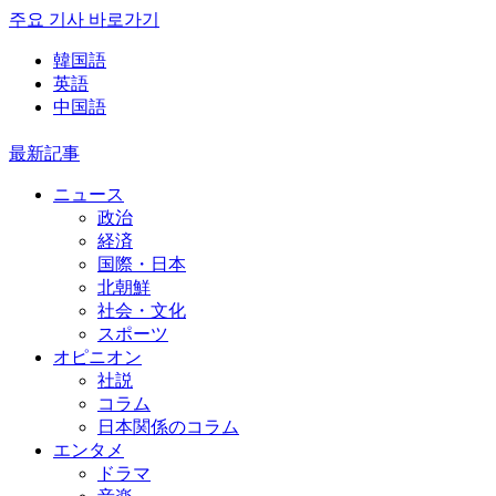
주요 기사 바로가기
韓国語
英語
中国語
最新記事
ニュース
政治
経済
国際・日本
北朝鮮
社会・文化
スポーツ
オピニオン
社説
コラム
日本関係のコラム
エンタメ
ドラマ