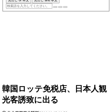
見出し or 本文
見出し and 本文
韓国ロッテ免税店、日本人観
光客誘致に出る