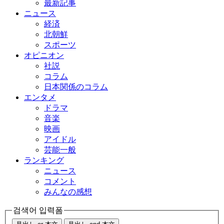
最新記事
ニュース
経済
北朝鮮
スポーツ
オピニオン
社説
コラム
日本関係のコラム
エンタメ
ドラマ
音楽
映画
アイドル
芸能一般
ランキング
ニュース
コメント
みんなの感想
검색어 입력폼