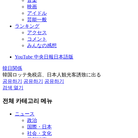
音楽
映画
アイドル
芸能一般
ランキング
アクセス
コメント
みんなの感想
YouTube 中央日報日本語版
韓日関係
韓国ロッテ免税店、日本人観光客誘致に出る
공유하기
공유하기
공유하기
검색 열기
전체 카테고리 메뉴
ニュース
政治
国際・日本
社会・文化