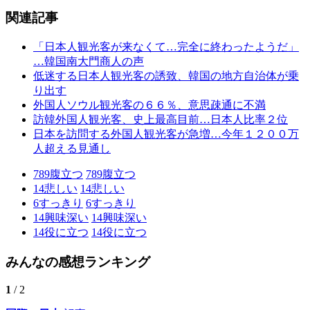
関連記事
「日本人観光客が来なくて…完全に終わったようだ」
…韓国南大門商人の声
低迷する日本人観光客の誘致、韓国の地方自治体が乗
り出す
外国人ソウル観光客の６６％、意思疎通に不満
訪韓外国人観光客、史上最高目前…日本人比率２位
日本を訪問する外国人観光客が急増…今年１２００万
人超える見通し
789
腹立つ
789
腹立つ
14
悲しい
14
悲しい
6
すっきり
6
すっきり
14
興味深い
14
興味深い
14
役に立つ
14
役に立つ
みんなの感想ランキング
1
/ 2