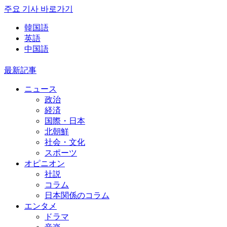
주요 기사 바로가기
韓国語
英語
中国語
最新記事
ニュース
政治
経済
国際・日本
北朝鮮
社会・文化
スポーツ
オピニオン
社説
コラム
日本関係のコラム
エンタメ
ドラマ