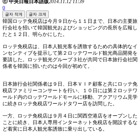
ⓒ 中央日報日本語版
2014.11.12 11:39
0
글자 작게
글자 크게
韓国ロッテ免税店は今月９日から１１日まで、日本の主要旅
行会社を招いて韓国観光およびショッピングの長所を広報し
たと１２日、明らかにした。
ロッテ免税店は、日本人観光客を誘致するための具体的なイ
ンセンティブを提示して第２ロッテワールド観光商品開発を
要請した。ロッテ観光グループ３社が共同で日本旅行会社関
係者を韓国に招いたのは今回が初めて。
日本旅行会社関係者は９日、日本ＶＩＰ顧客と共にロッテ免
税店ファミリーコンサートを行い、１０日には第２ロッテワ
ールド内のロッテワールドモールに移動、アクアリウム見学
に続きロッテ免税店ワールドタワー店を訪問した。
一方、ロッテ免税店は９月４日に関西空港店をオープンした
ことに続き、日本人専用インターネット免税店を開設するな
ど着実に日本人観光客誘致に乗り出している。