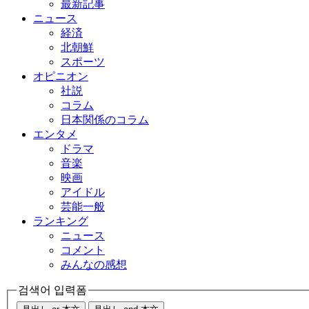
最新記事
ニュース
経済
北朝鮮
スポーツ
オピニオン
社説
コラム
日本関係のコラム
エンタメ
ドラマ
音楽
映画
アイドル
芸能一般
ランキング
ニュース
コメント
みんなの感想
검색어 입력폼