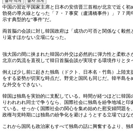
글자 작게
글자 크게
中国の習近平国家主席と日本の安倍晋三首相が北京で近く初
勃発の導火線となった「７・７事変（盧溝橋事件）」７７周
示す典型的な“事件”だ。
両首脳の会談に対し韓国政府は「成功の可否と関係なく毅然
り返すほかない立場になった。
強大国の間に挟まれた韓国の外交は必然的に弾力性と柔軟さ
北京の気流を直視して韓日首脳会談が実現する環境作りとタ
例えば少し前に起きた独島（ドクト、日本名・竹島）上陸支
をする姿勢が切実な時点だ。野党と国民も同じだ。韓半島を
な外交をできない。
韓国は独島を実効的に支配している。時間が経つほどに韓国
りわれわれ同士で争うなら、国際社会に独島を紛争地域と印
ている。せっかく国際社会の関心を集め始めた慰安婦問題を
政権与党時期には独島の紛争化を避けようとする立場ではな
これから国民も政治家もすべて独島の話に興奮するより、独