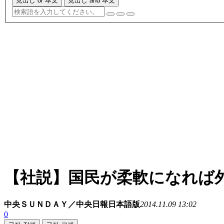
見出し or 本文
見出し and 本文
【社説】国民が柔軟になれば
中央ＳＵＮＤＡＹ／中央日報日本語版
2014.11.09 13:02
0