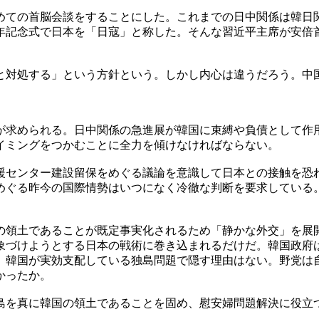
めての首脳会談をすることにした。これまでの日中関係は韓日
年記念式で日本を「日寇」と称した。そんな習近平主席が安倍
と対処する」という方針という。しかし内心は違うだろう。中
が求められる。日中関係の急進展が韓国に束縛や負債として作
イミングをつかむことに全力を傾けなければならない。
援センター建設留保をめぐる議論を意識して日本との接触を恐
めぐる昨今の国際情勢はいつになく冷徹な判断を要求している
の領土であることが既定事実化されるため「静かな外交」を展
象づけようとする日本の戦術に巻き込まれるだけだ。韓国政府
、韓国が実効支配している独島問題で隠す理由はない。野党は
かったか。
島を真に韓国の領土であることを固め、慰安婦問題解決に役立