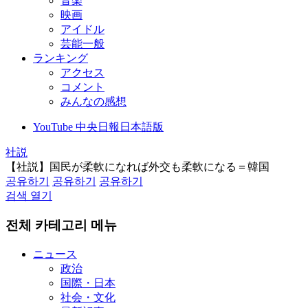
音楽
映画
アイドル
芸能一般
ランキング
アクセス
コメント
みんなの感想
YouTube 中央日報日本語版
社説
【社説】国民が柔軟になれば外交も柔軟になる＝韓国
공유하기
공유하기
공유하기
검색 열기
전체 카테고리 메뉴
ニュース
政治
国際・日本
社会・文化