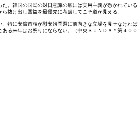
った。韓国の国民の対日意識の底には実用主義が敷かれている
から抜け出し国益を最優先に考慮してこそ道が見える。
い。特に安倍首相が慰安婦問題に前向きな立場を見せなければ
である来年はお祭りにならない。（中央ＳＵＮＤＡＹ第４００