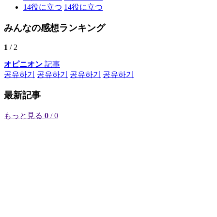
14
役に立つ
14
役に立つ
みんなの感想ランキング
1
/ 2
オピニオン
記事
공유하기
공유하기
공유하기
공유하기
最新記事
もっと見る
0
/ 0