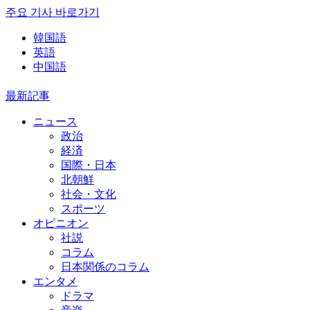
주요 기사 바로가기
韓国語
英語
中国語
最新記事
ニュース
政治
経済
国際・日本
北朝鮮
社会・文化
スポーツ
オピニオン
社説
コラム
日本関係のコラム
エンタメ
ドラマ