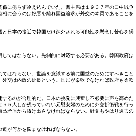
関係に劣らず冷え込んでいた。習主席は１９３７年の日中戦争
首相に会うのは好悪を離れ国益追求が外交の本質であることを
国と日本の接近で韓国だけ疎外される可能性を懸念し苦心を繰
用してはならない。先制的に対応する必要がある。韓国政府は
れてはならない。世論を意識する前に国益のためにすべきこと
。外交は内政の延長という。国民が柔軟でなければ政府も柔軟
開するのが合理的だ。日本の挑発に興奮し不必要に声を高めた
は５５人しか残っていない元慰安婦のために外交折衝戦を行っ
自己矛盾から抜け出さなければならない。野党もやはり過去の
つ道が何かを悩まなければならない。