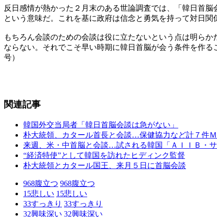
反日感情が熱かった２月末のある世論調査では、「韓日首脳
という意味だ。これを基に政府は信念と勇気を持って対日関
もちろん会談のための会談は役に立たないという点は明らか
ならない。それでこそ早い時期に韓日首脳が会う条件を作る
号）
関連記事
韓国外交当局者「韓日首脳会談は急がない」
朴大統領、カタール首長と会談…保健協力など計７件Ｍ
来週、米・中首脳と会談…試される韓国「ＡＩＩＢ・サ
“経済特使”として韓国を訪れたヒディンク監督
朴大統領とカタール国王、来月５日に首脳会談
968
腹立つ
968
腹立つ
15
悲しい
15
悲しい
33
すっきり
33
すっきり
32
興味深い
32
興味深い