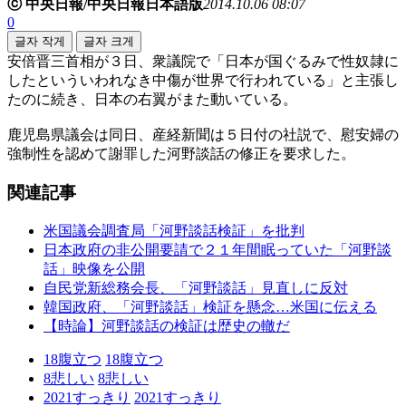
ⓒ 中央日報/中央日報日本語版
2014.10.06 08:07
0
글자 작게
글자 크게
安倍晋三首相が３日、衆議院で「日本が国ぐるみで性奴隷に
したといういわれなき中傷が世界で行われている」と主張し
たのに続き、日本の右翼がまた動いている。
鹿児島県議会は同日、産経新聞は５日付の社説で、慰安婦の
強制性を認めて謝罪した河野談話の修正を要求した。
関連記事
米国議会調査局「河野談話検証」を批判
日本政府の非公開要請で２１年間眠っていた「河野談
話」映像を公開
自民党新総務会長、「河野談話」見直しに反対
韓国政府、「河野談話」検証を懸念…米国に伝える
【時論】河野談話の検証は歴史の轍だ
18
腹立つ
18
腹立つ
8
悲しい
8
悲しい
2021
すっきり
2021
すっきり