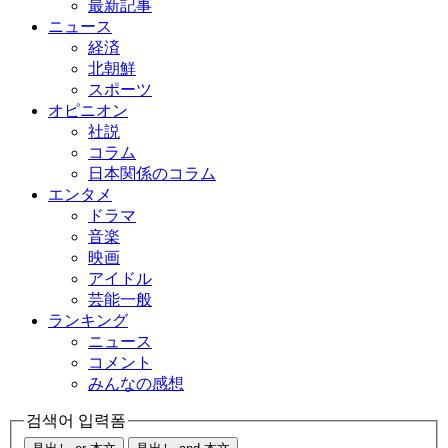
最新記事
ニュース
経済
北朝鮮
スポーツ
オピニオン
社説
コラム
日本関係のコラム
エンタメ
ドラマ
音楽
映画
アイドル
芸能一般
ランキング
ニュース
コメント
みんなの感想
검색어 입력폼