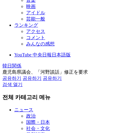
音楽
映画
アイドル
芸能一般
ランキング
アクセス
コメント
みんなの感想
YouTube 中央日報日本語版
韓日関係
鹿児島県議会、「河野談話」修正を要求
공유하기
공유하기
공유하기
검색 열기
전체 카테고리 메뉴
ニュース
政治
国際・日本
社会・文化