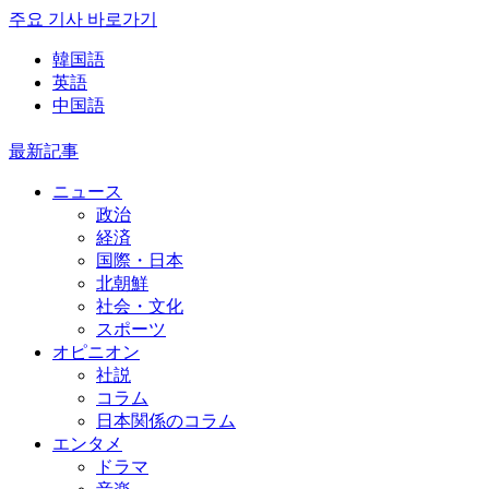
주요 기사 바로가기
韓国語
英語
中国語
最新記事
ニュース
政治
経済
国際・日本
北朝鮮
社会・文化
スポーツ
オピニオン
社説
コラム
日本関係のコラム
エンタメ
ドラマ