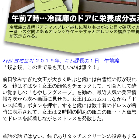
사진 크게보기
２０１９年、キム課長の１日－午前編
「鏡よ鏡、この世で最も美しいのは誰？！」
前日飲みすぎた女王が大きく叫ぶと鏡には白雪姫の顔が現れ
る。鏡はすばやく女王の顔色をチェックして、朝食として酔
い覚ましの「もやしフグスープ」を勧め、最近人気の美容情
報を次から次へ画面に見せる。女王はムカムカしながら「ド
レス試着」ボタンを押す。すると鏡には数十着のドレスが瞬
時に表示されて、女王は２時間の間あの服この服‥・と仮想
でドレスを試着しながらストレスを発散した。
童話の話ではない。鏡でありタッチスクリーンの役割もする