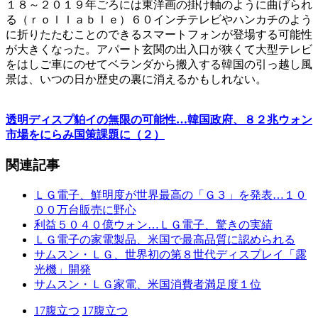
１８～２０１９年ごろには東洋画の掛け軸のように曲げられ
る（ｒｏｌｌａｂｌｅ）６０インチテレビやハンカチのよう
に折りたたむことのできるスマートフォンが登場する可能性
が大きくなった。アパート玄関の出入口が狭くて大型テレビ
をはしご車にのせてベランダから搬入する韓国の引っ越し風
景は、いつの日か歴史の裏に消えるかもしれない。
透明ディスプ貃イの無限の可能性…韓国政府、８２兆ウォン
市場をにらみ国策課題に（２）
関連記事
ＬＧ電子、鮮明度が世界最高の「Ｇ３」を発表…１０
００万台販売に野心
利益５０４０億ウォン…ＬＧ電子、驚きの実績
ＬＧ電子の家電製品、米国で最高品質に認められる
サムスン・ＬＧ、世界初の第８世代ディスプレイ「露
光機」開発
サムスン・ＬＧ家電、米国消費者満足度１位
17
腹立つ
17
腹立つ