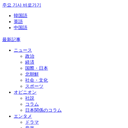
주요 기사 바로가기
韓国語
英語
中国語
最新記事
ニュース
政治
経済
国際・日本
北朝鮮
社会・文化
スポーツ
オピニオン
社説
コラム
日本関係のコラム
エンタメ
ドラマ