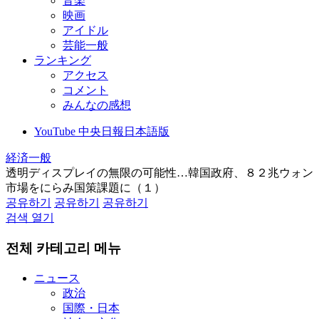
音楽
映画
アイドル
芸能一般
ランキング
アクセス
コメント
みんなの感想
YouTube 中央日報日本語版
経済一般
透明ディスプレイの無限の可能性…韓国政府、８２兆ウォン
市場をにらみ国策課題に（１）
공유하기
공유하기
공유하기
검색 열기
전체 카테고리 메뉴
ニュース
政治
国際・日本