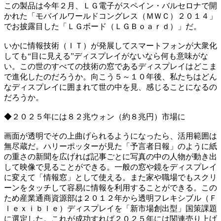
この製品は今年２月、ＬＧ電子がスペイン・バルセロナで開
かれた「モバイルワールドコングレス（ＭＷＣ）２０１４」
でお披露目した「ＬＧボード（ＬＧＢｏａｒｄ）」だ。
いかに情報技術（ＩＴ）が発展してスマートフォンが大衆化
しても“目に見える”ディスプレイがないなら何も意味がな
い。この世のすべての技術の窓であるディスプレイはどこま
で進化したのだろうか。向こう５～１０年後、私たちはどん
なディスプレイに囲まれて世の中を見、感じることになるの
だろうか。
◆２０２５年には８２兆ウォン（約８兆円）市場に
画面が透明でその上曲げられるようになったら、活用範囲は
無尽蔵だ。ハリーポッターが見た「予言者日報」のように紙
の重さの新聞を広げれば記事ごとに写真の中の人物が動き出
して映像で見ることができる。一般の窓や鏡をディスプレイ
に変えて「情報窓」として使える。また家や職場でもスクリ
ーンをタッチして容易に情報を利用することができる。この
ため産業通商資源部は２０１２年から透明フレキシブル（Ｆ
ｌｅｘｉｂｌｅ）ディスプレイを「新市場創出型」国策課題
に選定した。これが成功すれば２０２５年には関連売り上げ