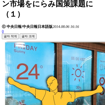
ン市場をにらみ国策課題に
（１）
ⓒ 中央日報/中央日報日本語版
2014.08.06 16:16
0
글자 작게
글자 크게