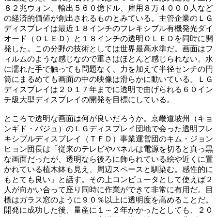
８２兆ウォン、輸出５６０億ドル、雇用８万４０００人など
の経済的価値が創出されるものとみている。主管企業のＬＧ
ディスプレイは最近１８インチのフレキシブル有機発光ダイ
オード（ＯＬＥＤ）と１８インチの透明ＯＬＥＤを同時に開
発した。この分野の技術としては世界最高水準だ。画面はフ
ィルムのような感じなので重さはほとんど感じられない。水
に濡れた手で触っても問題なく、力を加えて半径センチの円
筒にまるめても画面の中の映像は滑らかに動いている。ＬＧ
ディスプレイは２０１７年までに透明で曲げられる６０イン
チ級大型ディスプレイの開発を目標にしている。
ところで透明な画面は何が良いだろうか。京畿道坡州（キョ
ンギド・パジュ）のＬＧディスプレイ団地で会った透明フレ
キシブルディスプレイ（ＴＦＤ）事業運営団のキム・ジョン
ヒョン団長は「従来のテレビやパネルは電源を切ると真っ黒
な画面だったが、透明なら後ろに飾られている絵や近くに置
かれている植木鉢も見え、周辺スペースと馴染む。感性的に
もとても良い」と話す。その上コンピュータとして使えば２
人が向かい合って座り同時に作業ができて非常に有用だ。目
標はガラス窓のように９０％以上に透明度を高めることだ。
開発に成功した後、量産に１～２年かかったとしても、２０