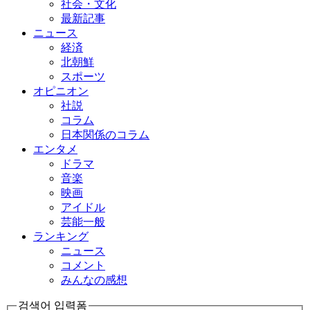
社会・文化
最新記事
ニュース
経済
北朝鮮
スポーツ
オピニオン
社説
コラム
日本関係のコラム
エンタメ
ドラマ
音楽
映画
アイドル
芸能一般
ランキング
ニュース
コメント
みんなの感想
검색어 입력폼