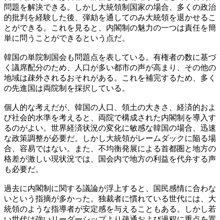
問題を解決できる。しかし大統領制国家の場合、多くの政治
的批判を経験した後、弾劾を通してのみ大統領を退かせるこ
とができる。これを見ると、内閣制の魅力の一つは責任を簡
単に問うことができるという点だ。
韓国の単院制国会も問題点を表している。有権者の数に基づ
く議席配分のため、人口が多い都市の声が高まり、その他の
地域は疎外されるおそれがある。これを補完するため、多く
の先進国は両院制を採択している。
個人的な考えだが、韓国の人口、領土の大きさ、経済的およ
び社会的水準を考えると、両院で構成された内閣制を導入す
るのがよい。世界経済状況の変化に敏感な韓国の場合、迅速
な政策調整が必要だ。しかし大統領がレームダックに陥る場
合、容易ではない。また、不均衡発展による首都圏と地方の
格差が激しい現状況では、国会内で地方の利益を代弁する声
も必要だ。
過去に内閣制に関する議論が浮上すると、国民感情に合わな
いという指摘が多かった。独裁者に慣れている世代には、大
統領のような指導者が安定感を与えることもある。しかし若
い世代は強いリーダーシップより疎通および過程に重点を置