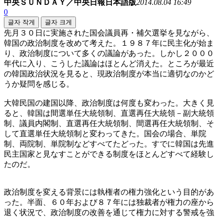
中央ＳＵＮＤＡＹ／中央日報日本語版
2014.08.04 16:49
0
글자 작게
글자 크게
先月３０日に実施された国会議員再・補欠選挙を見ながら、
韓国の政治制度を改めて考えた。１９８７年に民主化が始ま
り、政治制度について多くの議論があった。しかし２０００
年代に入り、こうした議論はほとんど消えた。ところが最近
の韓国政治状況を見ると、現政治制度が本当に適切なのかど
うか疑問を感じる。
大韓民国の建国以降、政治制度は何度も変わった。大きく見
ると、韓国は間選単任大統領制、直選再任大統領－副大統領
制、議員内閣制、直選再任大統領制、間選再任大統領制、そ
して直選単任大統領制と変わってきた。国会の場合、単院
制、両院制、単院制などすべてたどった。すでに韓国は先進
民主国家と見なすことができる制度をほとんどすべて経験し
たのだ。
政治制度を変える背景には執権者の権力強化という目的があ
った。半面、６０年および８７年には独裁者が権力の座から
退く状況で、政治制度の改善を通じて権力に対する警戒を強