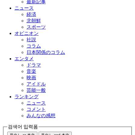
最新記事
ニュース
経済
北朝鮮
スポーツ
オピニオン
社説
コラム
日本関係のコラム
エンタメ
ドラマ
音楽
映画
アイドル
芸能一般
ランキング
ニュース
コメント
みんなの感想
검색어 입력폼