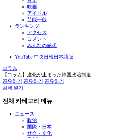
音楽
映画
アイドル
芸能一般
ランキング
アクセス
コメント
みんなの感想
YouTube 中央日報日本語版
コラム
【コラム】進化が止まった韓国政治制度
공유하기
공유하기
공유하기
검색 열기
전체 카테고리 메뉴
ニュース
政治
国際・日本
社会・文化