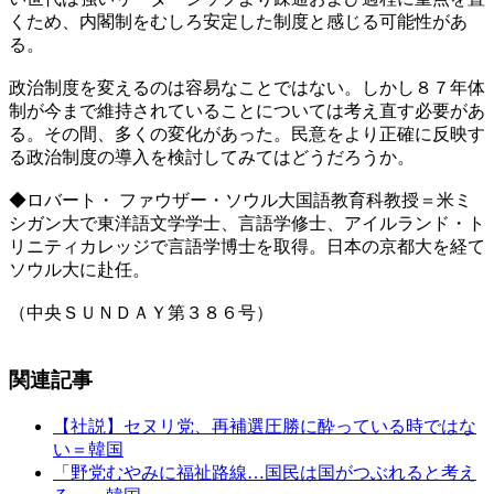
くため、内閣制をむしろ安定した制度と感じる可能性があ
る。
政治制度を変えるのは容易なことではない。しかし８７年体
制が今まで維持されていることについては考え直す必要があ
る。その間、多くの変化があった。民意をより正確に反映す
る政治制度の導入を検討してみてはどうだろうか。
◆ロバート・ ファウザー・ソウル大国語教育科教授＝米ミ
シガン大で東洋語文学学士、言語学修士、アイルランド・ト
リニティカレッジで言語学博士を取得。日本の京都大を経て
ソウル大に赴任。
（中央ＳＵＮＤＡＹ第３８６号）
関連記事
【社説】セヌリ党、再補選圧勝に酔っている時ではな
い＝韓国
「野党むやみに福祉路線…国民は国がつぶれると考え