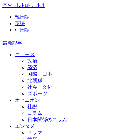
주요 기사 바로가기
韓国語
英語
中国語
最新記事
ニュース
政治
経済
国際・日本
北朝鮮
社会・文化
スポーツ
オピニオン
社説
コラム
日本関係のコラム
エンタメ
ドラマ