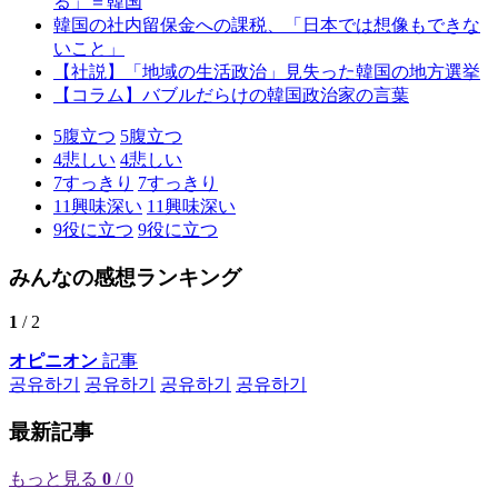
る」＝韓国
韓国の社内留保金への課税、「日本では想像もできな
いこと」
【社説】「地域の生活政治」見失った韓国の地方選挙
【コラム】バブルだらけの韓国政治家の言葉
5
腹立つ
5
腹立つ
4
悲しい
4
悲しい
7
すっきり
7
すっきり
11
興味深い
11
興味深い
9
役に立つ
9
役に立つ
みんなの感想ランキング
1
/ 2
オピニオン
記事
공유하기
공유하기
공유하기
공유하기
最新記事
もっと見る
0
/ 0