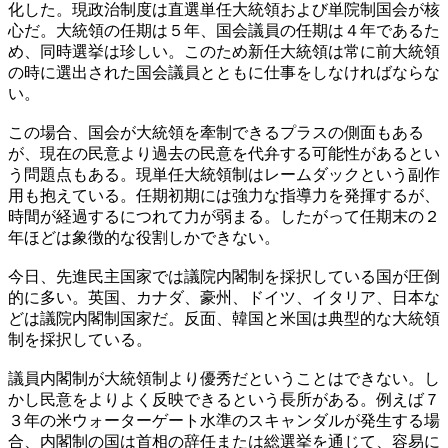
化した。現政治制度は直選単任大統領および単院制国会が核
心だ。大統領の任期は５年、国会議員の任期は４年であるた
め、同時選挙は珍しい。このため新任大統領は常に前大統領
の時に選出された国会議員とともに仕事をしなければならな
い。
この場合、国会が大統領を牽制できるプラスの側面もある
が、現在の民意より過去の民意を代弁する可能性があるとい
う問題点もある。現単任大統領制はレームダックという副作
用も抱えている。任期初期には強力な指導力を発揮するが、
時間が経過するにつれて力が弱まる。したがって任期末の２
年ほどは象徴的な役割しかできない。
今日、先進民主国家では議院内閣制を採択している国が圧倒
的に多い。英国、カナダ、豪州、ドイツ、イタリア、日本な
どは議院内閣制国家だ。反面、韓国と米国は典型的な大統領
制を採択している。
議員内閣制が大統領制より優秀だということはできない。し
かし民意をよりよく反映できるという長所がある。例えば７
３年の米ウォーターゲート水準のスキャンダルが発生する場
合、内閣制の国は首相の辞任または総選挙を通じて、容易に