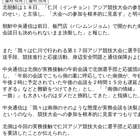
글자 작게
글자 크게
北朝鮮は１８日、「仁川（インチョン）アジア競技大会の参
のせい」と主張し、「大会への参加を根本的に見直す」と明
朝鮮中央通信は前日、板門店（パンムンジョム）で開かれた
会談日も決められないまま決裂した」と報じた。
また「我々は仁川で行われる第１７回アジア競技大会に選手
送手段、競技進行と応援活動、身辺安全問題と通信保障およ
中央通信は北側が実務接触の午前会議で北側選手団と応援団
し、「午前の会談でこちら側の案に呼応していた南側が、午
午後２時に予定されていた午後の会談を２時間１５分も遅延
すぎる』などと難癖をつけてきた」とし、「『南側の情緒』
一旗）』も大きいものはダメだと挑戦してきた」と指摘した
中央通信は「我々は南側のそのような態度が実務会談を決裂
というのなら、競技大会への参加を根本的に見直すつもりで
北側は今回の実務接触で仁川アジア競技大会に選手団と応援
を要請したことが伝えられた。