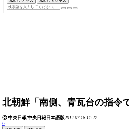
見出し or 本文
見出し and 本文
北朝鮮「南側、青瓦台の指令
ⓒ 中央日報/中央日報日本語版
2014.07.18 11:27
0