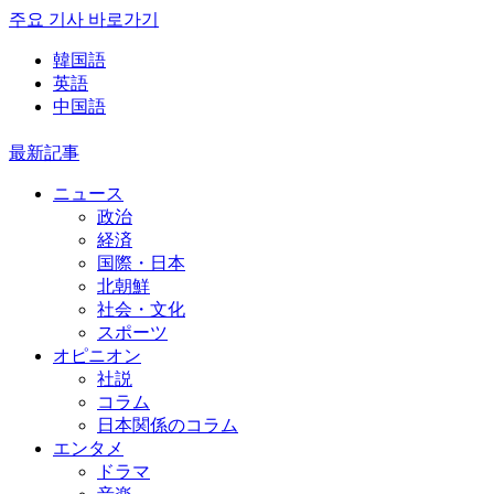
주요 기사 바로가기
韓国語
英語
中国語
最新記事
ニュース
政治
経済
国際・日本
北朝鮮
社会・文化
スポーツ
オピニオン
社説
コラム
日本関係のコラム
エンタメ
ドラマ