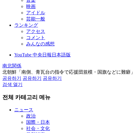
音楽
映画
アイドル
芸能一般
ランキング
アクセス
コメント
みんなの感想
YouTube 中央日報日本語版
南北関係
北朝鮮「南側、青瓦台の指令で応援団規模・国旗などに難癖
공유하기
공유하기
공유하기
검색 열기
전체 카테고리 메뉴
ニュース
政治
国際・日本
社会・文化