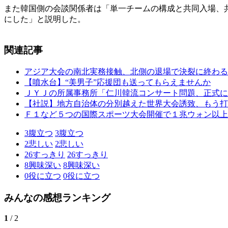
また韓国側の会談関係者は「単一チームの構成と共同入場、
にした」と説明した。
関連記事
アジア大会の南北実務接触、北側の退場で決裂に終わる
【噴水台】“美男子”応援団も送ってもらえませんか
ＪＹＪの所属事務所「仁川韓流コンサート問題、正式に
【社説】地方自治体の分別越えた世界大会誘致、もう打
Ｆ１など５つの国際スポーツ大会開催で１兆ウォン以上
3
腹立つ
3
腹立つ
2
悲しい
2
悲しい
26
すっきり
26
すっきり
8
興味深い
8
興味深い
0
役に立つ
0
役に立つ
みんなの感想ランキング
1
/ 2