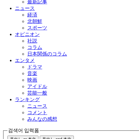
最新記事
ニュース
経済
北朝鮮
スポーツ
オピニオン
社説
コラム
日本関係のコラム
エンタメ
ドラマ
音楽
映画
アイドル
芸能一般
ランキング
ニュース
コメント
みんなの感想
검색어 입력폼