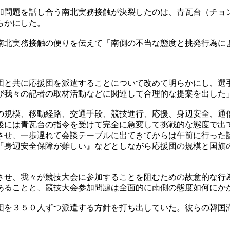
加問題を話し合う南北実務接触が決裂したのは、青瓦台（チョ
らかにした。
南北実務接触の便りを伝えて「南側の不当な態度と挑発行為に
団と共に応援団を派遣することについて改めて明らかにし、選
び我々の記者の取材活動などに関連して合理的な提案を出した
の規模、移動経路、交通手段、競技進行、応援、身辺安全、通信
後には青瓦台の指令を受けて完全に急変して挑戦的な態度で出
させ、一歩遅れて会談テーブルに出てきてからは午前に行った
『身辺安全保障が難しい』などとしながら応援団の規模と国旗
。
させ、我々が競技大会に参加することを阻むための故意的な行
あることと、競技大会参加問題は全面的に南側の態度如何にか
団を３５０人ずつ派遣する方針を打ち出していた。彼らの韓国