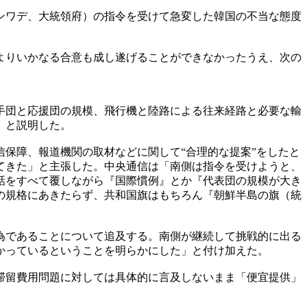
ンワデ、大統領府）の指令を受けて急変した韓国の不当な態度
よりいかなる合意も成し遂げることができなかったうえ、次の
手団と応援団の規模、飛行機と陸路による往来経路と必要な輸
」と説明した。
保障、報道機関の取材などに関して“合理的な提案”をしたと
てきた」と主張した。中央通信は「南側は指令を受けようと、
話をすべて覆しながら『国際慣例』とか『代表団の規模が大き
の規格にあきたらず、共和国旗はもちろん『朝鮮半島の旗（統
為であることについて追及する。南側が継続して挑戦的に出る
かっているということを明らかにした」と付け加えた。
滞留費用問題に対しては具体的に言及しないまま「便宜提供」