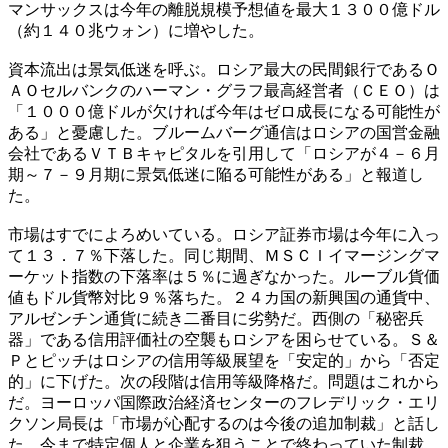
マンサックスは今年の離脱規模予想値を最大１３００億ドル
（約１４０兆ウォン）に増やした。
資本流出は景気低迷を呼ぶ。ロシア最大の民間銀行であるＯ
ＡＯセルバンクのハーマン・グラフ最高経営者（ＣＥＯ）は
「１０００億ドルが欠ければ今年はゼロ成長になる可能性が
ある」と憂慮した。ブルームバーグ通信はロシアの国営金融
会社であるＶＴＢキャピタルを引用して「ロシアが４－６月
期～７－９月期に景気低迷に陥る可能性がある」と報道し
た。
市場はすでによろめいている。ロシア証券市場は今年に入っ
て１３．７％下落した。同じ期間、ＭＳＣＩイマージングマ
ーケット指数の下落率は５％に過ぎなかった。ルーブル貨価
値もドル貨幣対比９％落ちた。２４カ国の新興国の通貨中、
アルゼンチン通貨に続き二番目に劣勢だ。西側の「秘密兵
器」である信用評価社の空襲もロシアを困らせている。Ｓ＆
Ｐとピッチはロシアの信用等級展望を「安定的」から「否定
的」に下げた。次の段階は信用等級降格だ。問題はこれから
だ。ヨーロッパ国際政治経済センターのフレデリック・エリ
クソン局長は「市場が心配するのは今後の追加制裁」と話し
た。今まで特定個人と企業を狙うことで終わっていた制裁