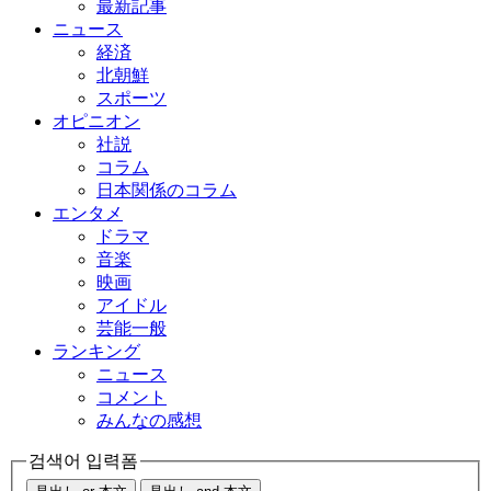
最新記事
ニュース
経済
北朝鮮
スポーツ
オピニオン
社説
コラム
日本関係のコラム
エンタメ
ドラマ
音楽
映画
アイドル
芸能一般
ランキング
ニュース
コメント
みんなの感想
검색어 입력폼