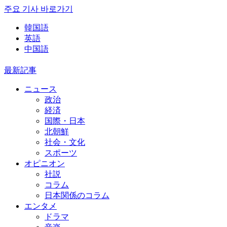
주요 기사 바로가기
韓国語
英語
中国語
最新記事
ニュース
政治
経済
国際・日本
北朝鮮
社会・文化
スポーツ
オピニオン
社説
コラム
日本関係のコラム
エンタメ
ドラマ