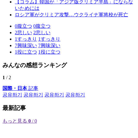
【コラム】韓国が「アジア版クリミア半島」にならな
いためには
ロシア軍がクリミア攻撃…ウクライナ軍将校が死亡
0
腹立つ
0
腹立つ
2
悲しい
2
悲しい
1
すっきり
1
すっきり
7
興味深い
7
興味深い
1
役に立つ
1
役に立つ
みんなの感想ランキング
1
/ 2
国際・日本
記事
공유하기
공유하기
공유하기
공유하기
最新記事
もっと見る
0
/ 0