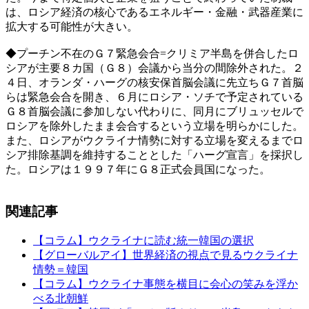
は、ロシア経済の核心であるエネルギー・金融・武器産業に
拡大する可能性が大きい。
◆プーチン不在のＧ７緊急会合=クリミア半島を併合したロ
シアが主要８カ国（Ｇ８）会議から当分の間除外された。２
４日、オランダ・ハーグの核安保首脳会議に先立ちＧ７首脳
らは緊急会合を開き、６月にロシア・ソチで予定されている
Ｇ８首脳会議に参加しない代わりに、同月にブリュッセルで
ロシアを除外したまま会合するという立場を明らかにした。
また、ロシアがウクライナ情勢に対する立場を変えるまでロ
シア排除基調を維持することとした「ハーグ宣言」を採択し
た。ロシアは１９９７年にＧ８正式会員国になった。
関連記事
【コラム】ウクライナに読む統一韓国の選択
【グローバルアイ】世界経済の視点で見るウクライナ
情勢＝韓国
【コラム】ウクライナ事態を横目に会心の笑みを浮か
べる北朝鮮