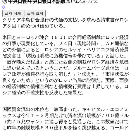
ⓒ 中央日報/中央日報日本語版
2014.03.26 13:25
0
글자 작게
글자 크게
クリミア半島併合強行の代価の支払いを求める請求書がロシ
アを固く締めつけ始めている。
米国とヨーロッパ連合（ＥＵ）の合同経済制裁にロシア経済
の打撃が現実化している。２４日（現地時間）、ＡＰ通信な
どの外信によると、ロシアのセルゲイ・ベリアコフ経済発展
省次官は「現状は明確に危機信号を帯びている」と話した。
「蚊が噛んだ程度」と感じた西側の制裁がロシア経済を危機
に追い込んでいるということだ。ブルームバーグ通信は「ロ
シア政府が債権発行を取り消した」と伝えた。「市場状況が
良くないため」というのがロシア当局の説明だ。実際、西側
の経済制裁で債権金利など債権発行費用は上昇している。ロ
シア経済の不確実性を反映した結果だ。
国際資金流出の水位も一層高まった。キャピタル・エコノミ
ックスは今年１－３月期だけで資本流出規模が７００億ドル
（約７５兆ウォン）に達し得ると見通した。この数値だけで
も昨年の離脱規模６３０億ドルを軽く跳び越える。ゴールド