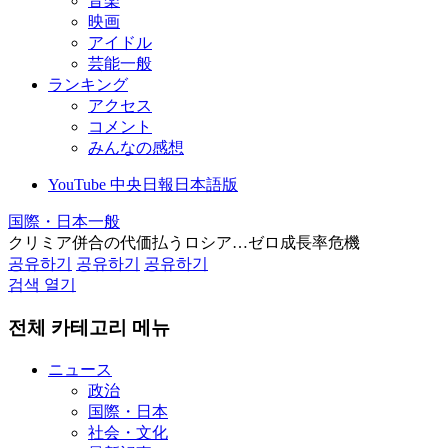
音楽
映画
アイドル
芸能一般
ランキング
アクセス
コメント
みんなの感想
YouTube 中央日報日本語版
国際・日本一般
クリミア併合の代価払うロシア…ゼロ成長率危機
공유하기
공유하기
공유하기
검색 열기
전체 카테고리 메뉴
ニュース
政治
国際・日本
社会・文化