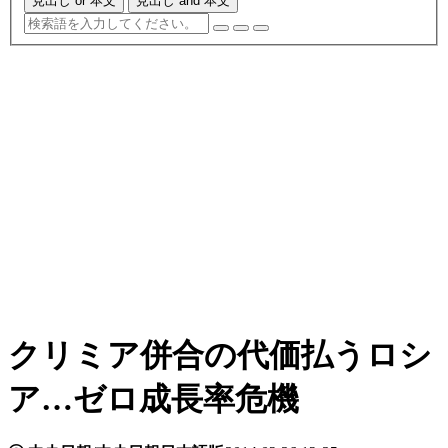
見出し or 本文
見出し and 本文
クリミア併合の代価払うロシ
ア…ゼロ成長率危機