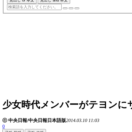
見出し or 本文
見出し and 本文
少女時代メンバーがテヨンに
ⓒ 中央日報/中央日報日本語版
2014.03.10 11:03
0