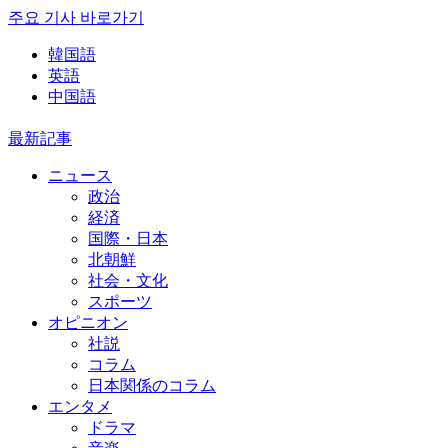
주요 기사 바로가기
韓国語
英語
中国語
最新記事
ニュース
政治
経済
国際・日本
北朝鮮
社会・文化
スポーツ
オピニオン
社説
コラム
日本関係のコラム
エンタメ
ドラマ