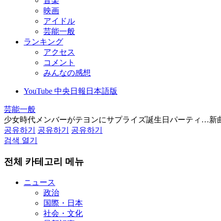
音楽
映画
アイドル
芸能一般
ランキング
アクセス
コメント
みんなの感想
YouTube 中央日報日本語版
芸能一般
少女時代メンバーがテヨンにサプライズ誕生日パーティ…新
공유하기
공유하기
공유하기
검색 열기
전체 카테고리 메뉴
ニュース
政治
国際・日本
社会・文化