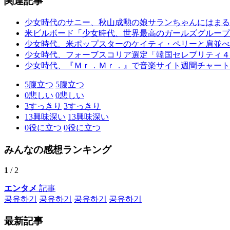
関連記事
少女時代のサニー、秋山成勲の娘サランちゃんにはまる
米ビルボード「少女時代、世界最高のガールズグループ
少女時代、米ポップスターのケイティ・ペリーと肩並べ
少女時代、フォーブスコリア選定「韓国セレブリティ４
少女時代、『Ｍｒ．Ｍｒ．』で音楽サイト週間チャート
5
腹立つ
5
腹立つ
0
悲しい
0
悲しい
3
すっきり
3
すっきり
13
興味深い
13
興味深い
0
役に立つ
0
役に立つ
みんなの感想ランキング
1
/ 2
エンタメ
記事
공유하기
공유하기
공유하기
공유하기
最新記事