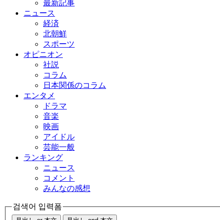
最新記事
ニュース
経済
北朝鮮
スポーツ
オピニオン
社説
コラム
日本関係のコラム
エンタメ
ドラマ
音楽
映画
アイドル
芸能一般
ランキング
ニュース
コメント
みんなの感想
검색어 입력폼