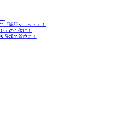
」
て「認証ショット」！
０」の１位に！
初登場で首位に！