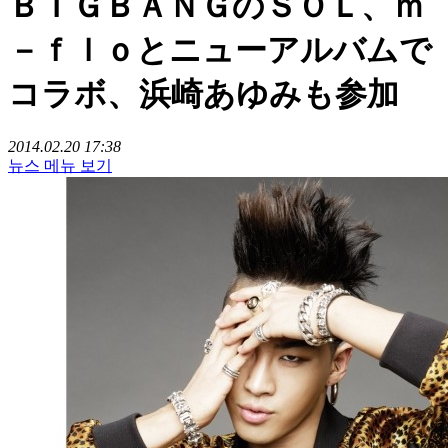
ＢＩＧＢＡＮＧのＳＯＬ、ｍ
－ｆｌｏとニューアルバムで
コラボ、浜崎あゆみも参加
2014.02.20 17:38
뉴스 메뉴 보기