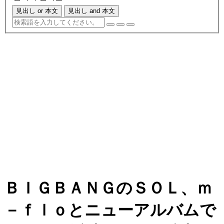
見出し or 本文
見出し and 本文
ＢＩＧＢＡＮＧのＳＯＬ、ｍ
－ｆｌｏとニューアルバムで