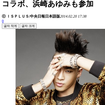
コラボ、浜崎あゆみも参加
ⓒ ＩＳＰＬＵＳ/中央日報日本語版
2014.02.20 17:38
0
글자 작게
글자 크게