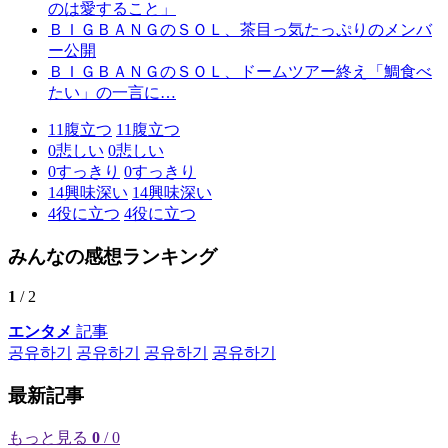
のは愛すること」
ＢＩＧＢＡＮＧのＳＯＬ、茶目っ気たっぷりのメンバ
ー公開
ＢＩＧＢＡＮＧのＳＯＬ、ドームツアー終え「鯛食べ
たい」の一言に…
11
腹立つ
11
腹立つ
0
悲しい
0
悲しい
0
すっきり
0
すっきり
14
興味深い
14
興味深い
4
役に立つ
4
役に立つ
みんなの感想ランキング
1
/ 2
エンタメ
記事
공유하기
공유하기
공유하기
공유하기
最新記事
もっと見る
0
/ 0