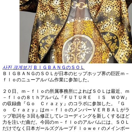
사진 크게보기
ＢＩＧＢＡＮＧのＳＯＬ
ＢＩＧＢＡＮＧのＳＯＬが日本のヒップホップ界の巨匠ｍ－
ｆｌｏのニューアルバム作業に参加した。
２０日、ｍ－ｆｌｏの所属事務所によればＳＯＬは最近、ｍ
－ｆｌｏの８ｔｈアルバム『ＦＵＴＵＲＥ ＩＳ ＷＯＷ』
の収録曲『Ｇｏ Ｃｒａｚｙ』のコラボに参加した。『Ｇ
ｏ Ｃｒａｚｙ』はｍ－ｆｌｏのメンバーＶＥＲＢＡＬがラ
ップ歌詞を３回も修正してレコーディングを新しくするほど
力を注いだ曲だ。今回のｍ－ｆｌｏのアルバムには、ＳＯＬ
だけでなく日本ガールズグループＦｌｏｗｅｒのメインボー