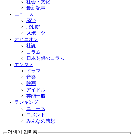
社会・文化
最新記事
ニュース
経済
北朝鮮
スポーツ
オピニオン
社説
コラム
日本関係のコラム
エンタメ
ドラマ
音楽
映画
アイドル
芸能一般
ランキング
ニュース
コメント
みんなの感想
검색어 입력폼