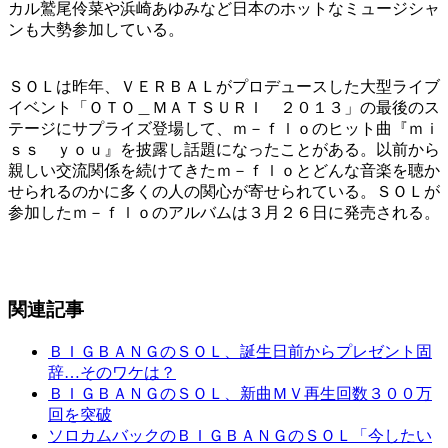
カル鷲尾伶菜や浜崎あゆみなど日本のホットなミュージシャ
ンも大勢参加している。
ＳＯＬは昨年、ＶＥＲＢＡＬがプロデュースした大型ライブ
イベント「ＯＴＯ＿ＭＡＴＳＵＲＩ ２０１３」の最後のス
テージにサプライズ登場して、ｍ－ｆｌｏのヒット曲『ｍｉ
ｓｓ ｙｏｕ』を披露し話題になったことがある。以前から
親しい交流関係を続けてきたｍ－ｆｌｏとどんな音楽を聴か
せられるのかに多くの人の関心が寄せられている。ＳＯＬが
参加したｍ－ｆｌｏのアルバムは３月２６日に発売される。
関連記事
ＢＩＧＢＡＮＧのＳＯＬ、誕生日前からプレゼント固
辞…そのワケは？
ＢＩＧＢＡＮＧのＳＯＬ、新曲ＭＶ再生回数３００万
回を突破
ソロカムバックのＢＩＧＢＡＮＧのＳＯＬ「今したい