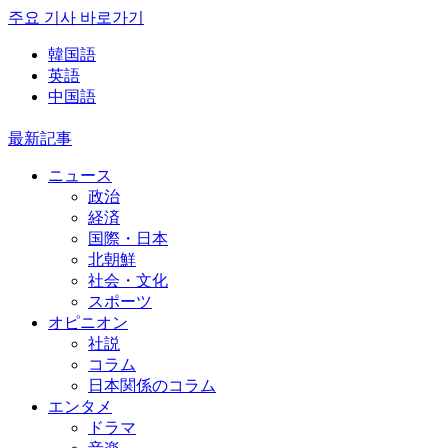
주요 기사 바로가기
韓国語
英語
中国語
最新記事
ニュース
政治
経済
国際・日本
北朝鮮
社会・文化
スポーツ
オピニオン
社説
コラム
日本関係のコラム
エンタメ
ドラマ