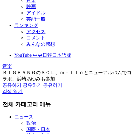
音楽
映画
アイドル
芸能一般
ランキング
アクセス
コメント
みんなの感想
YouTube 中央日報日本語版
音楽
ＢＩＧＢＡＮＧのＳＯＬ、ｍ－ｆｌｏとニューアルバムでコ
ラボ、浜崎あゆみも参加
공유하기
공유하기
공유하기
검색 열기
전체 카테고리 메뉴
ニュース
政治
国際・日本