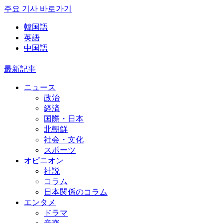
주요 기사 바로가기
韓国語
英語
中国語
最新記事
ニュース
政治
経済
国際・日本
北朝鮮
社会・文化
スポーツ
オピニオン
社説
コラム
日本関係のコラム
エンタメ
ドラマ