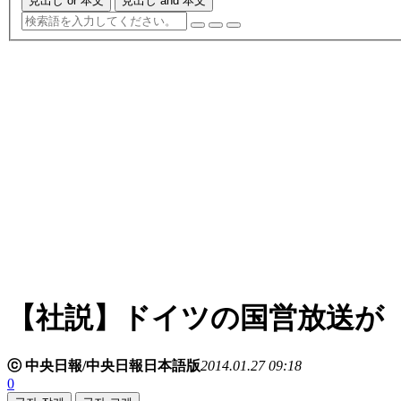
見出し or 本文
見出し and 本文
【社説】ドイツの国営放送が
ⓒ 中央日報/中央日報日本語版
2014.01.27 09:18
0