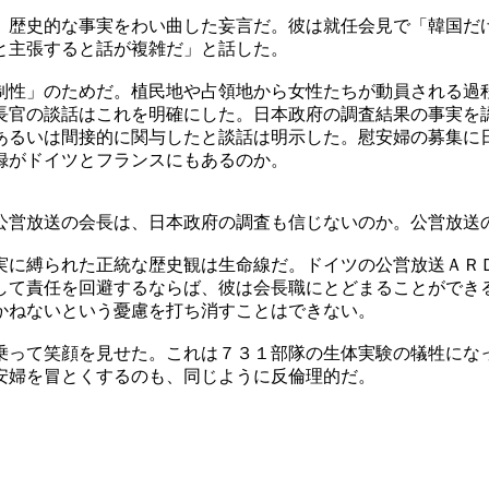
、歴史的な事実をわい曲した妄言だ。彼は就任会見で「韓国だ
と主張すると話が複雑だ」と話した。
制性」のためだ。植民地や占領地から女性たちが動員される過
長官の談話はこれを明確にした。日本政府の調査結果の事実を
あるいは間接的に関与したと談話は明示した。慰安婦の募集に
録がドイツとフランスにもあるのか。
公営放送の会長は、日本政府の調査も信じないのか。公営放送
実に縛られた正統な歴史観は生命線だ。ドイツの公営放送ＡＲ
して責任を回避するならば、彼は会長職にとどまることができ
かねないという憂慮を打ち消すことはできない。
乗って笑顔を見せた。これは７３１部隊の生体実験の犠牲にな
安婦を冒とくするのも、同じように反倫理的だ。