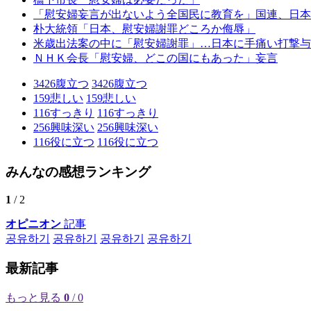
「慰安婦妄言が出ないよう全国民に教育を」国連、日本
朴大統領「日本、慰安婦謝罪どころか侮辱」
米歳出法案の中に「慰安婦謝罪」…日本に手痛い打撃与
ＮＨＫ会長「慰安婦、どこの国にもあった」妄言
3426
腹立つ
3426
腹立つ
159
悲しい
159
悲しい
116
すっきり
116
すっきり
256
興味深い
256
興味深い
116
役に立つ
116
役に立つ
みんなの感想ランキング
1
/ 2
オピニオン
記事
공유하기
공유하기
공유하기
공유하기
最新記事
もっと見る
0
/ 0