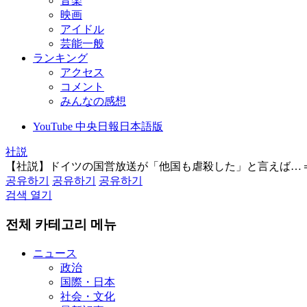
音楽
映画
アイドル
芸能一般
ランキング
アクセス
コメント
みんなの感想
YouTube 中央日報日本語版
社説
【社説】ドイツの国営放送が「他国も虐殺した」と言えば…
공유하기
공유하기
공유하기
검색 열기
전체 카테고리 메뉴
ニュース
政治
国際・日本
社会・文化