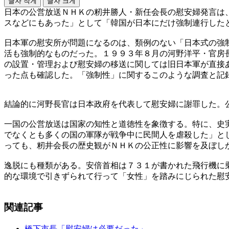
글자 작게
글자 크게
日本の公営放送ＮＨＫの籾井勝人・新任会長の慰安婦発言は
スなどにもあった」として「韓国が日本にだけ強制連行した
日本軍の慰安所が問題になるのは、類例のない「日本式の強
活も強制的なものだった。１９９３年８月の河野洋平・官房
の設置・管理および慰安婦の移送に関しては旧日本軍が直接
った点も確認した。「強制性」に関するこのような調査と記
結論的に河野長官は日本政府を代表して慰安婦に謝罪した。
一国の公営放送は国家の知性と道徳性を象徴する。特に、史
でなくとも多くの国の軍隊が戦争中に民間人を虐殺した」と
っても、籾井会長の歴史観がＮＨＫの公正性に影響を及ぼし
逸脱にも種類がある。安倍首相は７３１が書かれた飛行機に
的な環境で引きずられて行って「女性」を踏みにじられた慰
関連記事
橋下市長「慰安婦は必要だった」