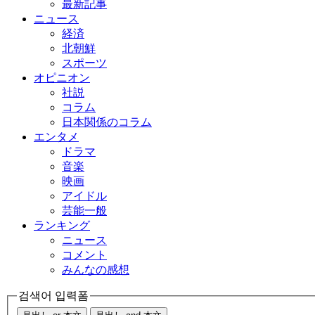
最新記事
ニュース
経済
北朝鮮
スポーツ
オピニオン
社説
コラム
日本関係のコラム
エンタメ
ドラマ
音楽
映画
アイドル
芸能一般
ランキング
ニュース
コメント
みんなの感想
검색어 입력폼