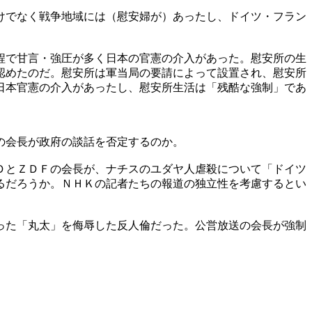
けでなく戦争地域には（慰安婦が）あったし、ドイツ・フラン
程で甘言・強圧が多く日本の官憲の介入があった。慰安所の生
認めたのだ。慰安所は軍当局の要請によって設置され、慰安所
日本官憲の介入があったし、慰安所生活は「残酷な強制」であ
の会長が政府の談話を否定するのか。
ＤとＺＤＦの会長が、ナチスのユダヤ人虐殺について「ドイツ
るだろうか。ＮＨＫの記者たちの報道の独立性を考慮するとい
った「丸太」を侮辱した反人倫だった。公営放送の会長が強制