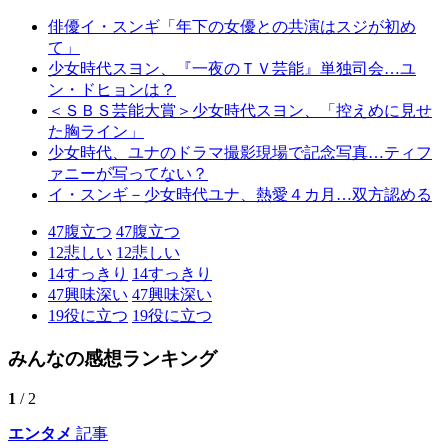
俳優イ・スンギ「年下の女優との共演はスジが初め
て」
少女時代スヨン、『一夜のＴＶ芸能』単独司会…ユ
ン・ドヒョンは？
＜ＳＢＳ芸能大賞＞少女時代スヨン、「控えめに見せ
た胸ライン」
少女時代、ユナのドラマ撮影現場で記念写真…ティフ
ァニーが写ってない？
イ・スンギ－少女時代ユナ、熱愛４カ月…双方認める
47
腹立つ
47
腹立つ
12
悲しい
12
悲しい
14
すっきり
14
すっきり
47
興味深い
47
興味深い
19
役に立つ
19
役に立つ
みんなの感想ランキング
1
/ 2
エンタメ
記事