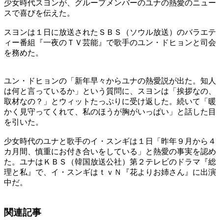
少女時代スヨンが、グループメンバーのユナの熱愛のニュー
スで喜びを伝えた。
スヨンは１日に放送されたＳＢＳ（ソウル放送）のバラエテ
ィー番組『一夜のＴＶ芸能』で歌手のユン・ドヒョンと司会
を務めた。
ユン・ドヒョンの「新年早々からユナの熱愛説が出た。知人
は何と言っているか」という質問に、スヨンは「挨拶なの、
取材なの？」とウィットたっぷりに受け返した。続いて「暖
かく見守ってくれて、私のほうが胸がいっぱい」と話した目
を引いた。
少女時代のユナと歌手のイ・スンギは１日「昨年９月から４
カ月間、慎重にお付き合いをしている」と熱愛の事実を認め
た。ユナはＫＢＳ（韓国放送公社）第２テレビのドラマ『総
理と私』で、イ・スンギはｔｖＮ『花よりお姉さん』に出演
中だ。
関連記事