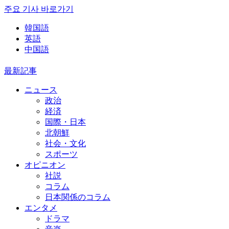
주요 기사 바로가기
韓国語
英語
中国語
最新記事
ニュース
政治
経済
国際・日本
北朝鮮
社会・文化
スポーツ
オピニオン
社説
コラム
日本関係のコラム
エンタメ
ドラマ