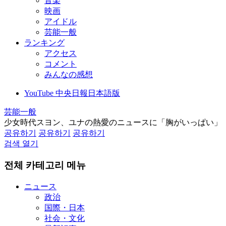
音楽
映画
アイドル
芸能一般
ランキング
アクセス
コメント
みんなの感想
YouTube 中央日報日本語版
芸能一般
少女時代スヨン、ユナの熱愛のニュースに「胸がいっぱい」
공유하기
공유하기
공유하기
검색 열기
전체 카테고리 메뉴
ニュース
政治
国際・日本
社会・文化