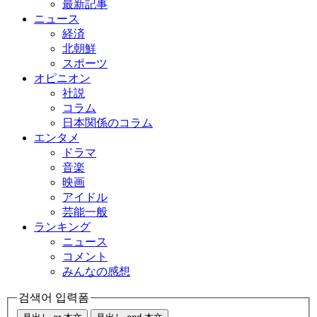
最新記事
ニュース
経済
北朝鮮
スポーツ
オピニオン
社説
コラム
日本関係のコラム
エンタメ
ドラマ
音楽
映画
アイドル
芸能一般
ランキング
ニュース
コメント
みんなの感想
검색어 입력폼