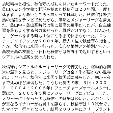
挑戦精神と根性。秋信守の成功を開いたキーワードだった。
釜山スヨン小学校で野球を始めた秋信守は２０年間、一度も
休まず、より高いところへ向かって挑戦した。秋信守は朴賛
浩の活躍をテレビで見ながら、漠然とメジャーリーグを夢見
た。釜山中－釜山高時代は常に最高の選手だったが、自主練
習を最もよくする努力家だった。野球だけでなく、けんかも
し、ゲームをする時も１位になるまで休まなかった。ロッ
テ・ジャイアンツが２００１年、新人１位で秋信守を指名し
たが、秋信守は米国へ行った。安心や惰性との離別だった。
高校最高の左腕といわれた秋信守は外野手で起用するという
シアトルの提案を受け入れた。
秋信守はシアトルのルーキーリーグで苦労した。躍動的な南
米の選手を見ると、メジャーリーグは全く手が届かない世界
のようだった。秋信守は米国で韓国式に暮らした。朝から夜
まで死ぬほど練習した。こうした努力の末、３回（２００
２・２００４・２００５年）フューチャーズオールスターに
選ばれ、２００５年５月にメジャーリーグにデビューした。
メジャーに上がった後も秋信守の闘争は続いた。ポジション
が重なるイチローが右翼手を譲らず、秋信守は１０試合でま
たマイナー行きとなった。結局２００６年にクリーブランド