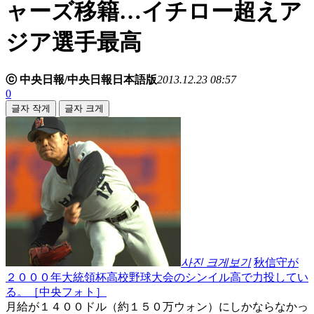
ャーズ移籍…イチロー超えア
ジア選手最高
ⓒ 中央日報/中央日報日本語版
2013.12.23 08:57
0
글자 작게
글자 크게
사진 크게보기
秋信守が
２０００年大統領杯高校野球大会のシンイル高で力投してい
る。［中央フォト］
月給が１４００ドル（約１５０万ウォン）にしかならなかっ