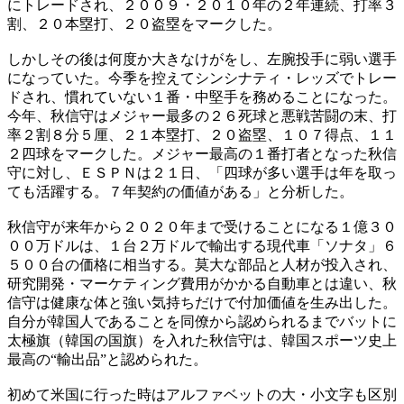
にトレードされ、２００９・２０１０年の２年連続、打率３
割、２０本塁打、２０盗塁をマークした。
しかしその後は何度か大きなけがをし、左腕投手に弱い選手
になっていた。今季を控えてシンシナティ・レッズでトレー
ドされ、慣れていない１番・中堅手を務めることになった。
今年、秋信守はメジャー最多の２６死球と悪戦苦闘の末、打
率２割８分５厘、２１本塁打、２０盗塁、１０７得点、１１
２四球をマークした。メジャー最高の１番打者となった秋信
守に対し、ＥＳＰＮは２１日、「四球が多い選手は年を取っ
ても活躍する。７年契約の価値がある」と分析した。
秋信守が来年から２０２０年まで受けることになる１億３０
００万ドルは、１台２万ドルで輸出する現代車「ソナタ」６
５００台の価格に相当する。莫大な部品と人材が投入され、
研究開発・マーケティング費用がかかる自動車とは違い、秋
信守は健康な体と強い気持ちだけで付加価値を生み出した。
自分が韓国人であることを同僚から認められるまでバットに
太極旗（韓国の国旗）を入れた秋信守は、韓国スポーツ史上
最高の“輸出品”と認められた。
初めて米国に行った時はアルファベットの大・小文字も区別