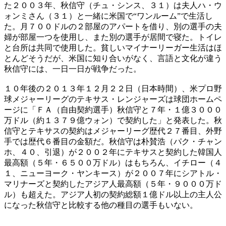
た２００３年、秋信守（チュ・シンス、３１）は夫人ハ・ウ
ォンミさん（３１）と一緒に米国で“ワンルーム”で生活し
た。月７００ドルの２部屋のアパートを借り、別の選手の夫
婦が部屋一つを使用し、また別の選手が居間で寝た。トイレ
と台所は共同で使用した。貧しいマイナーリーガー生活はほ
とんどそうだが、米国に知り合いがなく、言語と文化が違う
秋信守には、一日一日が戦争だった。
１０年後の２０１３年１２月２２日（日本時間）、米プロ野
球メジャーリーグのテキサス・レンジャーズは球団ホームペ
ージに「ＦＡ（自由契約選手）秋信守と７年・１億３０００
万ドル（約１３７９億ウォン）で契約した」と発表した。秋
信守とテキサスの契約はメジャーリーグ歴代２７番目、外野
手では歴代６番目の金額だ。秋信守は朴賛浩（パク・チャン
ホ、４０、引退）が２００２年にテキサスと契約した韓国人
最高額（５年・６５００万ドル）はもちろん、イチロー（４
１、ニューヨーク・ヤンキース）が２００７年にシアトル・
マリナーズと契約したアジア人最高額（５年・９０００万ド
ル）も超えた。アジア人初の契約総額１億ドル以上の主人公
になった秋信守と比較する他の種目の選手もいない。