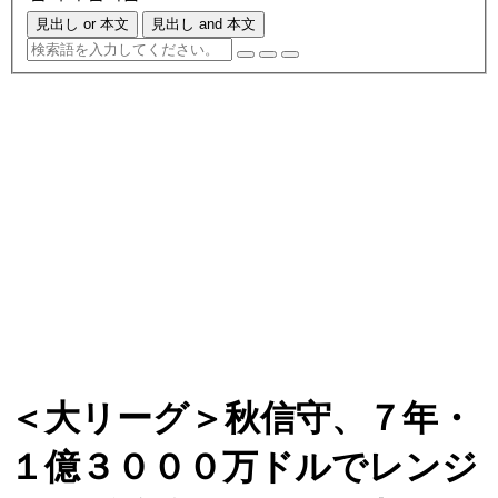
見出し or 本文
見出し and 本文
＜大リーグ＞秋信守、７年・
１億３０００万ドルでレンジ