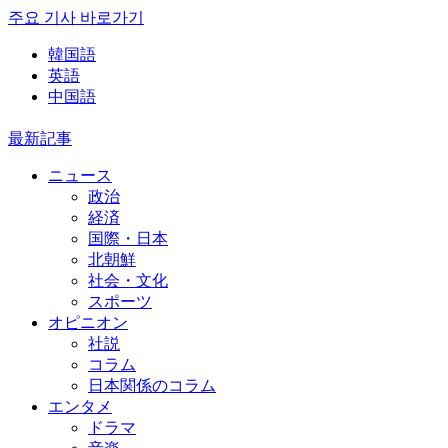
주요 기사 바로가기
韓国語
英語
中国語
最新記事
ニュース
政治
経済
国際・日本
北朝鮮
社会・文化
スポーツ
オピニオン
社説
コラム
日本関係のコラム
エンタメ
ドラマ