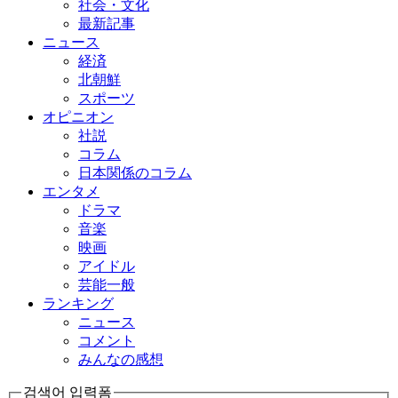
社会・文化
最新記事
ニュース
経済
北朝鮮
スポーツ
オピニオン
社説
コラム
日本関係のコラム
エンタメ
ドラマ
音楽
映画
アイドル
芸能一般
ランキング
ニュース
コメント
みんなの感想
검색어 입력폼