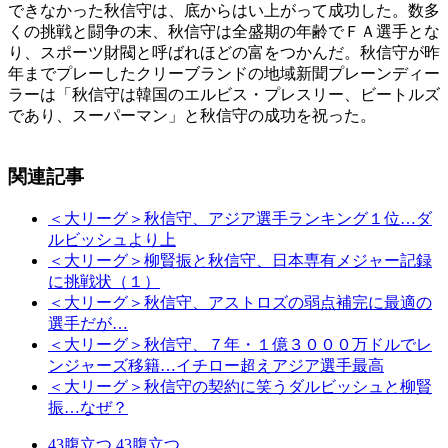
できなかった秋信守は、底からはい上がって成功した。数多
くの挑戦と闘争の末、秋信守は全盛期の年齢でＦＡ選手とな
り、スポーツ財閥と呼ばれほどの富をつかんだ。秋信守が昨
年までプレーしたクリーブランドの地域新聞プレーンディー
ラーは「秋信守は韓国のエルビス・プレスリー、ビートルズ
であり、スーパーマン」と秋信守の成功を祝った。
関連記事
＜大リーグ＞秋信守、アジア選手ランキング１位…ダ
ルビッシュより上
＜大リーグ＞柳賢振と秋信守、日本専有メジャー記録
に挑戦状（１）
＜大リーグ＞秋信守、アストロズの弱点補完に最適の
選手だが…
＜大リーグ＞秋信守、７年・１億３０００万ドルでレ
ンジャーズ移籍…イチロー超えアジア選手最高
＜大リーグ＞秋信守の契約に笑うダルビッシュと柳賢
振…なぜ？
43
腹立つ
43
腹立つ