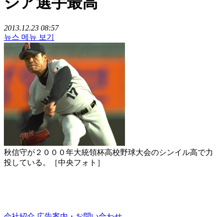
ジア選手最高
2013.12.23 08:57
뉴스 메뉴 보기
秋信守が２０００年大統領杯高校野球大会のシンイル高で力
投している。［中央フォト］
会社紹介
広告案内・お問い合わせ