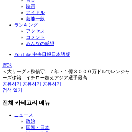
音楽
映画
アイドル
芸能一般
ランキング
アクセス
コメント
みんなの感想
YouTube 中央日報日本語版
野球
＜大リーグ＞秋信守、７年・１億３０００万ドルでレンジャ
ーズ移籍…イチロー超えアジア選手最高
공유하기
공유하기
공유하기
검색 열기
전체 카테고리 메뉴
ニュース
政治
国際・日本