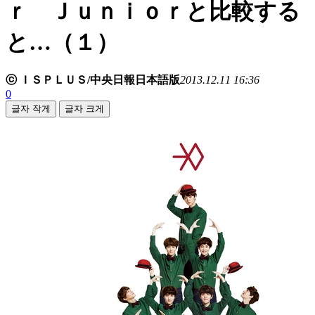
ｒ Ｊｕｎｉｏｒと比較する
と…（１）
ⓒ ＩＳＰＬＵＳ/中央日報日本語版
2013.12.11 16:36
0
글자 작게
글자 크게