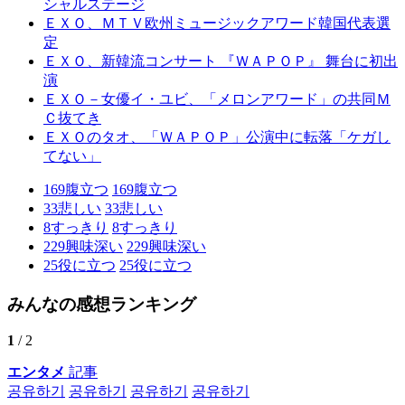
シャルステージ
ＥＸＯ、ＭＴＶ欧州ミュージックアワード韓国代表選
定
ＥＸＯ、新韓流コンサート 『ＷＡＰＯＰ』 舞台に初出
演
ＥＸＯ－女優イ・ユビ、「メロンアワード」の共同Ｍ
Ｃ抜てき
ＥＸＯのタオ、「ＷＡＰＯＰ」公演中に転落「ケガし
てない」
169
腹立つ
169
腹立つ
33
悲しい
33
悲しい
8
すっきり
8
すっきり
229
興味深い
229
興味深い
25
役に立つ
25
役に立つ
みんなの感想ランキング
1
/ 2
エンタメ
記事
공유하기
공유하기
공유하기
공유하기