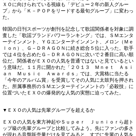
ＸＯに向けられている視線も「デビュー２年の新人グルー
プ」から「Ｋ－ＰＯＰをリードする最旬グループ」に変わっ
た。
韓国の日刊スポーツが創刊を記念して歌謡関係者を対象に調
査した「歌謡ブランドパワーランキング」では、ＳＭエンタ
ーテインメント、ＹＧエンターテインメント、メロン（Ｍｅ
ｌｏｎ）、Ｇ－ＤＲＡＧＯＮに続き総合５位に入った。歌手
では４位を占めたＧ－ＤＲＡＧＯＮに次いで２番目に高い順
位だ。関係者がＥＸＯの人気を普通ではないと見ているとい
う意味だ。１１月に開かれた「２０１３ Ｍｎｅｔ Ａｓｉ
ａｎ Ｍｕｓｉｃ Ａｗａｒｄｓ」では、大賞格に当たる
「今年のアルバム賞」を受賞してその人気に太鼓判を押され
た。所属事務所のＳＭエンターテインメントの「必殺技」に
位置づいたＥＸＯの爆発的な人気の実態に迫ってみた。
▼ＥＸＯの人気は先輩グループを超えるか
ＥＸＯの人気を東方神起やＳｕｐｅｒ Ｊｕｎｉｏｒら超ト
ップ級の先輩グループと比較してみよう。先にファンの多さ
が現れる音盤販売量だけを見てみると、すでに先輩の人気を