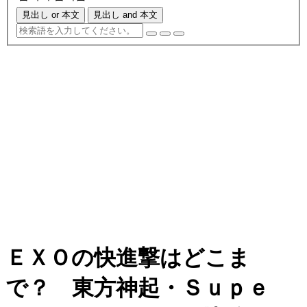
見出し or 本文
見出し and 本文
ＥＸＯの快進撃はどこま
で？ 東方神起・Ｓｕｐｅ