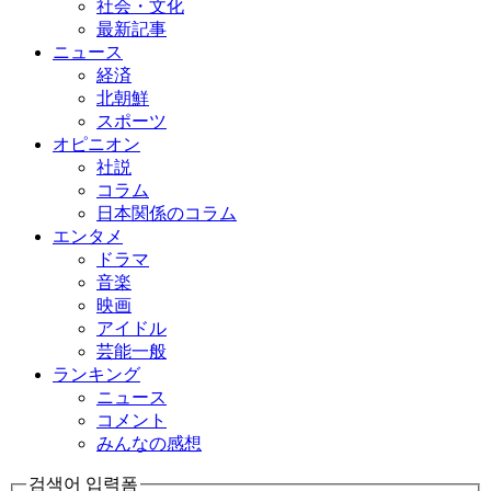
社会・文化
最新記事
ニュース
経済
北朝鮮
スポーツ
オピニオン
社説
コラム
日本関係のコラム
エンタメ
ドラマ
音楽
映画
アイドル
芸能一般
ランキング
ニュース
コメント
みんなの感想
검색어 입력폼