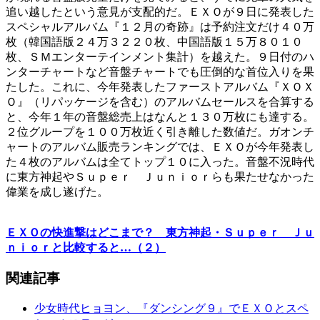
追い越したという意見が支配的だ。ＥＸＯが９日に発表した
スペシャルアルバム『１２月の奇跡』は予約注文だけ４０万
枚（韓国語版２４万３２２０枚、中国語版１５万８０１０
枚、ＳＭエンターテインメント集計）を越えた。９日付のハ
ンターチャートなど音盤チャートでも圧倒的な首位入りを果
たした。これに、今年発表したファーストアルバム『ＸＯＸ
Ｏ』（リパッケージを含む）のアルバムセールスを合算する
と、今年１年の音盤総売上はなんと１３０万枚にも達する。
２位グループを１００万枚近く引き離した数値だ。ガオンチ
ャートのアルバム販売ランキングでは、ＥＸＯが今年発表し
た４枚のアルバムは全てトップ１０に入った。音盤不況時代
に東方神起やＳｕｐｅｒ Ｊｕｎｉｏｒらも果たせなかった
偉業を成し遂げた。
ＥＸＯの快進撃はどこまで？ 東方神起・Ｓｕｐｅｒ Ｊｕ
ｎｉｏｒと比較すると…（２）
関連記事
少女時代ヒョヨン、『ダンシング９』でＥＸＯとスペ