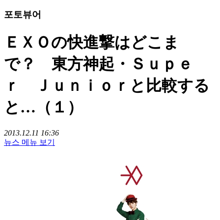
포토뷰어
ＥＸＯの快進撃はどこま
で？ 東方神起・Ｓｕｐｅ
ｒ Ｊｕｎｉｏｒと比較する
と…（１）
2013.12.11 16:36
뉴스 메뉴 보기