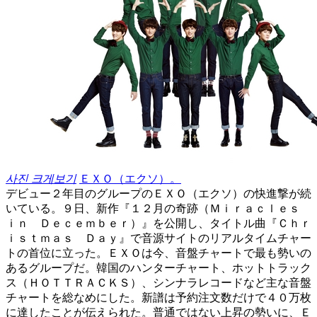
사진 크게보기
ＥＸＯ（エクソ）。
デビュー２年目のグループのＥＸＯ（エクソ）の快進撃が続
いている。９日、新作『１２月の奇跡（Ｍｉｒａｃｌｅｓ
ｉｎ Ｄｅｃｅｍｂｅｒ）』を公開し、タイトル曲『Ｃｈｒ
ｉｓｔｍａｓ Ｄａｙ』で音源サイトのリアルタイムチャー
トの首位に立った。ＥＸＯは今、音盤チャートで最も勢いの
あるグループだ。韓国のハンターチャート、ホットトラック
ス（ＨＯＴＴＲＡＣＫＳ）、シンナラレコードなど主な音盤
チャートを総なめにした。新譜は予約注文数だけで４０万枚
に達したことが伝えられた。普通ではない上昇の勢いに、Ｅ