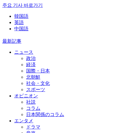
주요 기사 바로가기
韓国語
英語
中国語
最新記事
ニュース
政治
経済
国際・日本
北朝鮮
社会・文化
スポーツ
オピニオン
社説
コラム
日本関係のコラム
エンタメ
ドラマ