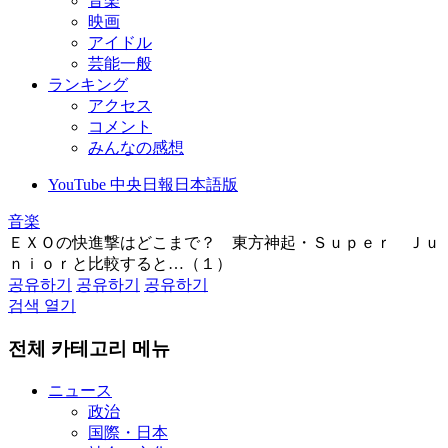
音楽
映画
アイドル
芸能一般
ランキング
アクセス
コメント
みんなの感想
YouTube 中央日報日本語版
音楽
ＥＸＯの快進撃はどこまで？ 東方神起・Ｓｕｐｅｒ Ｊｕ
ｎｉｏｒと比較すると…（１）
공유하기
공유하기
공유하기
검색 열기
전체 카테고리 메뉴
ニュース
政治
国際・日本